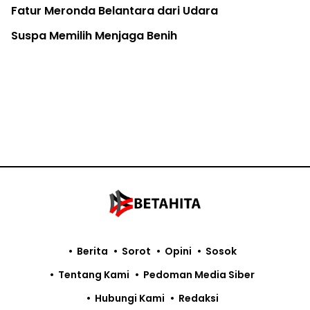
Gajah Jovi Mati, Jumlah Gajah di PLG Minas Sisa 13
Individu
Raja Ampat Belum Aman dari Tambang Nikel
LSM Ajukan Sengketa Informasi Soal Rencana
Investasi di Aceh
Pemodal Ekspor Ilegal Merkuri Surabaya Diminta
Diusut
Berita
Sorot
Opini
Sosok
Tentang Kami
Pedoman Media Siber
Hubungi Kami
Redaksi