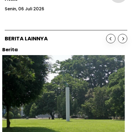
Senin, 06 Juli 2026
BERITA LAINNYA
Sorot
Ketika Orangutan Kehilangan Hutan
Beutong Ateuh Banggalang: Sudah Jatuh,
Tertimpa IUP Tambang
Taktik APRIL Menadah Kayu dari Korporasi
Perusak Hutan Kalimantan