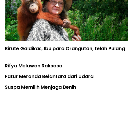
Pohon di Kota: Infrastruktur Kesehatan Publik
Warga
Kuota Ekspor Kembali, Spesies Monyet Ekor
Panjang Terancam Lagi
Papua Selatan Jadi Episentrum Baru Karhutla
Indonesia... Tanah Apiku