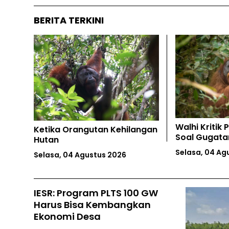
BERITA TERKINI
Walhi Kritik Putusan Hakim
ngan
Soal Gugatan Intervensi
Kebun Kayu 
Kasus PT TPL
Alam Sungai
Selasa, 04 Agustus 2026
Senin, 03 Agu
IESR: Program PLTS 100 GW
Harus Bisa Kembangkan
Ekonomi Desa