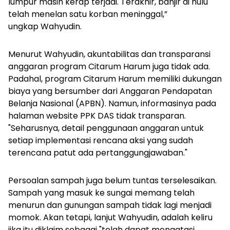
lumpur masih kerap terjadi. Terakhir, banjir di hulu
telah menelan satu korban meninggal,”
ungkap Wahyudin.
Menurut Wahyudin, akuntabilitas dan transparansi
anggaran program Citarum Harum juga tidak ada.
Padahal, program Citarum Harum memiliki dukungan
biaya yang bersumber dari Anggaran Pendapatan
Belanja Nasional (APBN). Namun, informasinya pada
halaman
website
PPK DAS tidak transparan.
"Seharusnya, detail penggunaan anggaran untuk
setiap implementasi rencana aksi yang sudah
terencana patut ada pertanggungjawaban."
Persoalan sampah juga belum tuntas terselesaikan.
Sampah yang masuk ke sungai memang telah
menurun dan gunungan sampah tidak lagi menjadi
momok. Akan tetapi, lanjut Wahyudin, adalah keliru
jika itu diklaim sebagai "telah dapat mengatasi