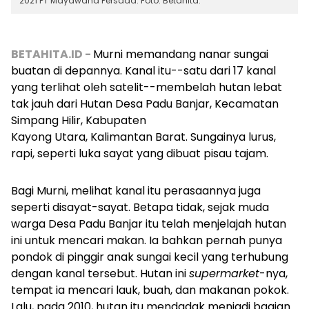
2021 PT Mayawana Persada. Foto: Betahita.
BETAHITA.ID -
Murni memandang nanar sungai
buatan di depannya. Kanal itu--satu dari 17 kanal
yang terlihat oleh satelit--membelah hutan lebat
tak jauh dari Hutan Desa Padu Banjar, Kecamatan
Simpang Hilir, Kabupaten
Kayong Utara, Kalimantan Barat. Sungainya lurus,
rapi, seperti luka sayat yang dibuat pisau tajam.
Bagi Murni, melihat kanal itu perasaannya juga
seperti disayat-sayat. Betapa tidak, sejak muda
warga Desa Padu Banjar itu telah menjelajah hutan
ini untuk mencari makan. Ia bahkan pernah punya
pondok di pinggir anak sungai kecil yang terhubung
dengan kanal tersebut. Hutan ini
supermarket
-nya,
tempat ia mencari lauk, buah, dan makanan pokok.
Lalu, pada 2010, hutan itu mendadak menjadi bagian