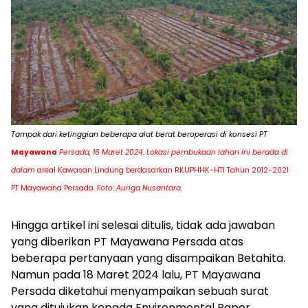
Tampak dari ketinggian beberapa alat berat beroperasi di konsesi PT
Mayawana
Persada, 16 Maret 2024. Lokasi pembukaan lahan ini berada di
dalam
areal Kawasan Lindung berdasarkan RKUPHHK-HTI Tahun 2012-2021
PT Mayawana Persada.
Foto: Auriga Nusantara.
Hingga artikel ini selesai ditulis, tidak ada jawaban
yang diberikan PT Mayawana Persada atas
beberapa pertanyaan yang disampaikan Betahita.
Namun pada 18 Maret 2024 lalu, PT Mayawana
Persada diketahui menyampaikan sebuah surat
yang ditujukan kepada Environmental Paper