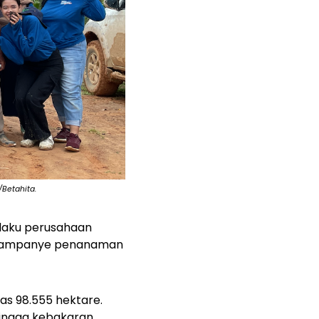
/Betahita.
elaku perusahaan
n kampanye penanaman
as 98.555 hektare.
hingga kebakaran