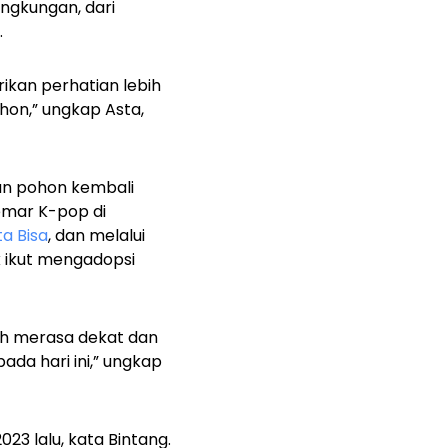
ingkungan, dari
.
kan perhatian lebih
hon,” ungkap Asta,
an pohon kembali
emar K-pop di
ta Bisa
, dan melalui
 ikut mengadopsi
ih merasa dekat dan
da hari ini,
” ungkap
3 lalu, kata Bintang.