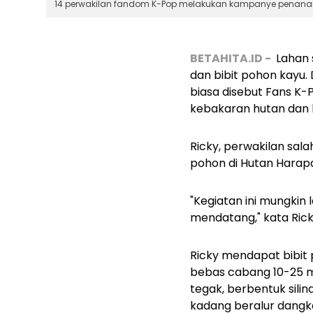
14 perwakilan fandom K-Pop melakukan kampanye penanaman
BETAHITA.ID -
Lahan 
dan bibit pohon kayu.
biasa disebut Fans K
kebakaran hutan dan 
Ricky, perwakilan sal
pohon di
Hutan Harapa
"Kegiatan ini mungkin
mendatang," kata Rick
Ricky mendapat bibit
bebas cabang 10-25 m
tegak, berbentuk silin
kadang beralur dangka