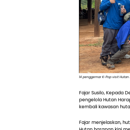
14 penggemar K-Pop visit Hutan 
Fajar Susilo, Kepada 
pengelola Hutan Hara
kembali kawasan huta
Fajar menjelaskan, h
Hutan harapan kini m