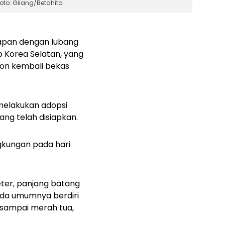
to: Gilang/Betahita
rapan dengan lubang
p Korea Selatan, yang
on kembali bekas
 melakukan adopsi
g telah disiapkan.
ngkungan pada hari
ter, panjang batang
da umumnya berdiri
n sampai merah tua,