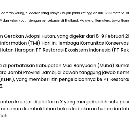
daratan kering, di daerah yang banyak hujan pada ketinggian 100-1200 meter di a
 dan kelas kuat II dengan penyebaran di Thailand, Malaysia, Sumatera, Jawa, Borneo
an
Gerakan Adopsi Hutan,
yang digelar dari 8-9 Februari
nformation (TMI) Hari Ini, lembaga Komunitas Konservasi
 Hutan Harapan PT Restorasi Ekosistem Indonesia (PT Reki
 di perbatasan Kabupaten Musi Banyuasin (Muba) Sumat
ro Jambi Provinsi Jambi, di bawah tanggung jawab Keme
KLHK), yang memberi izin pengelolaannya ke PT Restoras
5.
 konten kreator di platform X yang menjadi salah satu pe
n menanam kembali lahan bekas kebakaran hutan dan lah
bali.