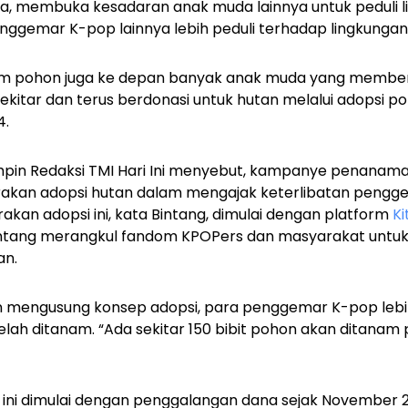
Asta, membuka kesadaran anak muda lainnya untuk peduli l
nggemar K-pop lainnya lebih peduli terhadap lingkungan
m pohon juga ke depan banyak anak muda yang memberi
ekitar dan terus berdonasi untuk hutan melalui adopsi po
4.
impin Redaksi TMI Hari Ini menyebut, kampanye penanam
erakan adopsi hutan dalam mengajak keterlibatan pengg
akan adopsi ini, kata Bintang, dimulai dengan platform
Ki
ntang merangkul fandom KPOPers dan masyarakat untuk
an.
an mengusung konsep adopsi, para penggemar K-pop leb
lah ditanam. “Ada sekitar 150 bibit pohon akan ditanam pa
ini dimulai dengan penggalangan dana sejak November 202