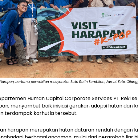
Harapan, bertemu perwakilan masyarakat Suku Batin Sembilan, Jambi. Foto: Gilang
Departemen Human Capital Corporate Services PT Reki s
pan, menyambut baik inisiasi gerakan adopsi hutan da
n terdampak karhutla tersebut.
utan harapan merupakan hutan dataran rendah dengan lu
enghadapi berbagai ancaman, mulai dari perambah liar 