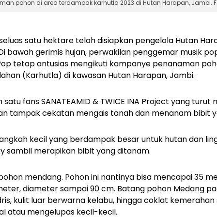
 pohon di area terdampak karhutla 2023 di Hutan Harapan, Jambi. Fo
seluas satu hektare telah disiapkan pengelola Hutan Ha
 Di bawah gerimis hujan, perwakilan penggemar musik po
-Pop tetap antusias mengikuti kampanye penanaman poh
lahan (Karhutla) di kawasan Hutan Harapan, Jambi.
ah satu fans SANATEAMID & TWICE INA Project yang turut
n tampak cekatan mengais tanah dan menanam bibit yan
 langkah kecil yang berdampak besar untuk hutan dan li
y sambil merapikan bibit yang ditanam.
 pohon mendang. Pohon ini nantinya bisa mencapai 35 me
eter, diameter sampai 90 cm. Batang pohon Medang pa
dris, kulit luar berwarna kelabu, hingga coklat kemeraha
l atau mengelupas kecil-kecil.