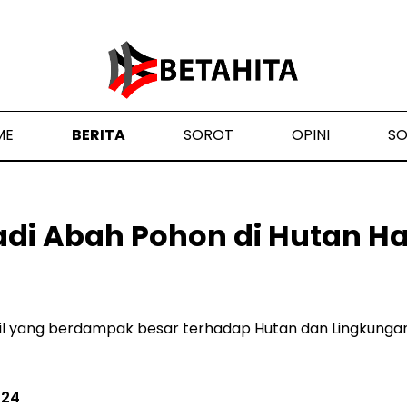
ME
BERITA
SOROT
OPINI
S
adi Abah Pohon di Hutan H
il yang berdampak besar terhadap Hutan dan Lingkungan
024