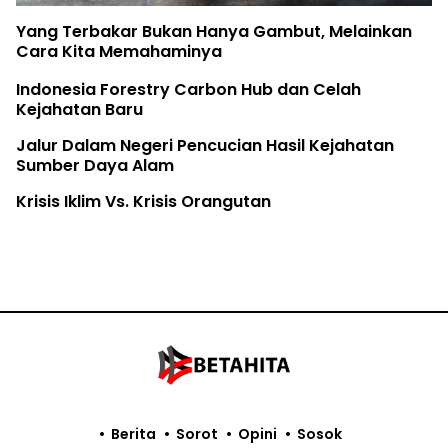
The Earth Belongs to the Youth
Rifya Melawan Raksasa
Fatur Meronda Belantara dari Udara
Berita
Sorot
Opini
Sosok