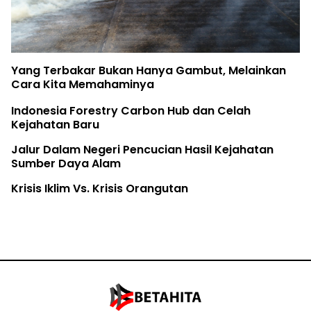
Birute Galdikas, Ibu para Orangutan, telah Pulang
The Earth Belongs to the Youth
Rifya Melawan Raksasa
Fatur Meronda Belantara dari Udara