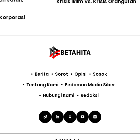
Krisis Iklim Vs. Krisis Orangutan
Berita
Sorot
Opini
Sosok
Tentang Kami
Pedoman Media Siber
Hubungi Kami
Redaksi
X