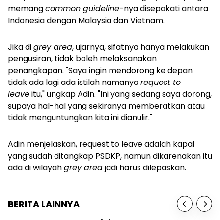
memang
common guideline
-nya disepakati antara
Indonesia dengan Malaysia dan Vietnam.
Jika di
grey area
, ujarnya, sifatnya hanya melakukan
pengusiran, tidak boleh melaksanakan
penangkapan. "Saya ingin mendorong ke depan
tidak ada lagi ada istilah namanya
request to
leave
itu," ungkap Adin. "Ini yang sedang saya dorong,
supaya hal-hal yang sekiranya memberatkan atau
tidak menguntungkan kita ini dianulir."
Adin menjelaskan,
request to leave
adalah kapal
yang sudah ditangkap PSDKP, namun dikarenakan itu
ada di wilayah
grey area
jadi harus dilepaskan.
BERITA LAINNYA