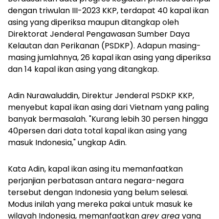
dengan triwulan III-2023 KKP, terdapat 40 kapal ikan
asing yang diperiksa maupun ditangkap oleh
Direktorat Jenderal Pengawasan Sumber Daya
Kelautan dan Perikanan (PSDKP). Adapun masing-
masing jumlahnya, 26 kapal ikan asing yang diperiksa
dan 14 kapal ikan asing yang ditangkap.
Adin Nurawaluddin, Direktur Jenderal PSDKP KKP,
menyebut kapal ikan asing dari Vietnam yang paling
banyak bermasalah. "Kurang lebih 30 persen hingga
40persen dari data total kapal ikan asing yang
masuk Indonesia," ungkap Adin.
Kata Adin, kapal ikan asing itu memanfaatkan
perjanjian perbatasan antara negara-negara
tersebut dengan Indonesia yang belum selesai.
Modus inilah yang mereka pakai untuk masuk ke
wilayah Indonesia, memanfaatkan
grey area
yang