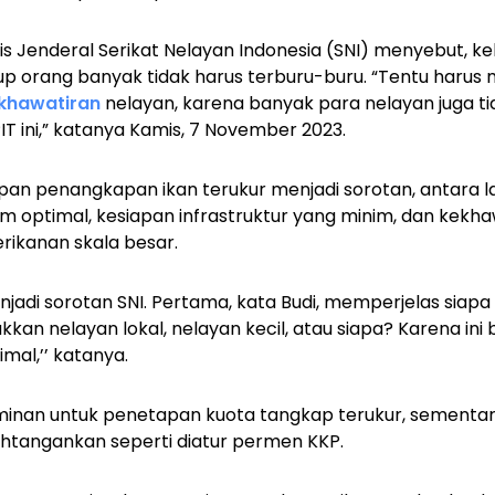
ris Jenderal Serikat Nelayan Indonesia (SNI) menyebut, k
up orang banyak tidak harus terburu-buru. “Tentu harus
khawatiran
nelayan, karena banyak para nelayan juga t
T ini,” katanya Kamis, 7 November 2023.
an penangkapan ikan terukur menjadi sorotan, antara lai
lum optimal, kesiapan infrastruktur yang minim, dan kekhaw
perikanan skala besar.
njadi sorotan SNI. Pertama, kata Budi, memperjelas siap
kkan nelayan lokal, nelayan kecil, atau siapa? Karena ini 
imal,’’ katanya.
aminan untuk penetapan kuota tangkap terukur, sementa
ahtangankan seperti diatur permen KKP.