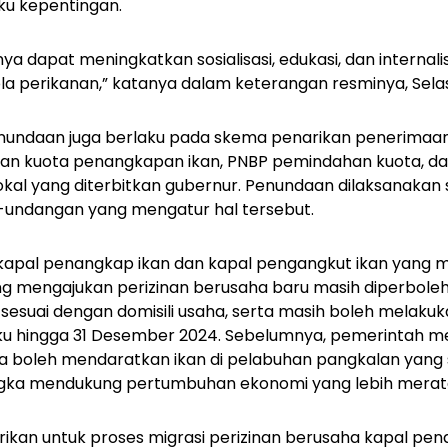
u kepentingan.
nya dapat meningkatkan sosialisasi, edukasi, dan internali
ola perikanan,” katanya dalam keterangan resminya, Sela
undaan juga berlaku pada skema penarikan penerimaan
an kuota penangkapan ikan, PNBP pemindahan kuota, da
okal yang diterbitkan gubernur. Penundaan dilaksanakan
undangan yang mengatur hal tersebut.
pal penangkap ikan dan kapal pengangkut ikan yang mem
g mengajukan perizinan berusaha baru masih diperbol
esuai dengan domisili usaha, serta masih boleh melakuk
aku hingga 31 Desember 2024. Sebelumnya, pemerintah 
a boleh mendaratkan ikan di pelabuhan pangkalan yang 
ka mendukung pertumbuhan ekonomi yang lebih merata 
rikan untuk proses migrasi perizinan berusaha kapal pe