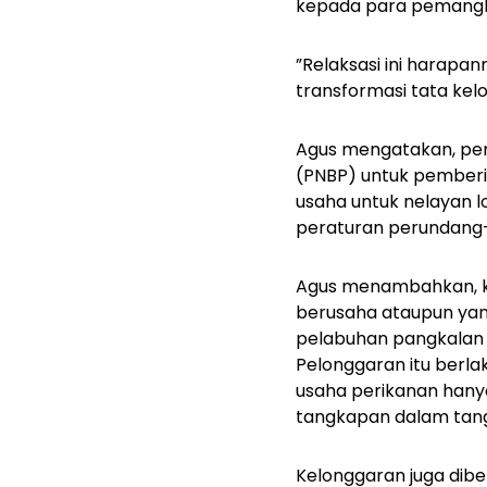
kepada para pemangk
”Relaksasi ini harapan
transformasi tata kel
Agus mengatakan, pen
(PNBP) untuk pemberi
usaha untuk nelayan l
peraturan perundang-
Agus menambahkan, ka
berusaha ataupun yan
pelabuhan pangkalan s
Pelonggaran itu berl
usaha perikanan hany
tangkapan dalam tang
Kelonggaran juga dibe