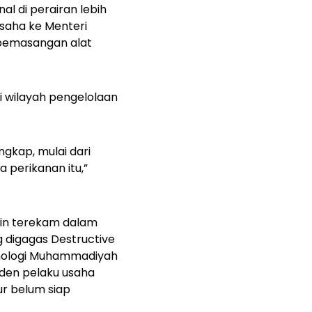
l di perairan lebih
usaha ke Menteri
n pemasangan alat
 wilayah pengelolaan
ngkap, mulai dari
 perikanan itu,”
ain terekam dalam
g digagas Destructive
eknologi Muhammadiyah
nden pelaku usaha
r belum siap