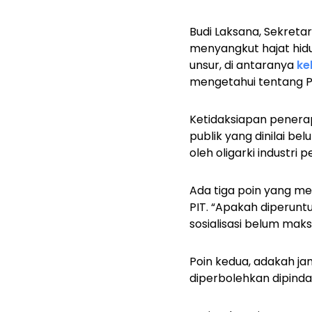
Budi Laksana, Sekreta
menyangkut hajat hid
unsur, di antaranya
ke
mengetahui tentang PI
Ketidaksiapan penerap
publik yang dinilai be
oleh oligarki industri 
Ada tiga poin yang me
PIT. “Apakah diperuntu
sosialisasi belum maks
Poin kedua, adakah j
diperbolehkan dipind