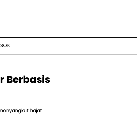
OSOK
 Berbasis
 menyangkut hajat