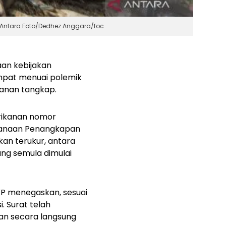
: Antara Foto/Dedhez Anggara/foc
an kebijakan
mpat menuai polemik
kanan tangkap.
erikanan nomor
ksanaan Penangkapan
an terukur, antara
ang semula dimulai
KP menegaskan, sesuai
. Surat telah
kan secara langsung