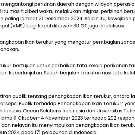
mengantongi perizinan daerah dengan wilayah operasiona
al itu masih diberi waktu melakukan migrasi perizinan ber
n paling lambat 31 Desember 2024. Selain itu, kewajiba
al (VMS) bagi kapal dibawah 30 GT juga direlaksasi.
angkapan ikan terukur yang mengatur pembagian zonasi
sanakan.
ukur bertujuan untuk perbaikan tata kelola perikanan ta
an keberlanjutan. Sudah berjalan transformasi tata kelola
iran publik tentang penangkapan ikan terukur, antara l
”Persepsi Publik terhadap Penangkapan Ikan Terukur” yan
ndonesia, Ocean Solutions Indonesia dan Universitas T
 selama 11 Oktober-4 November 2023 terhadap 202 respo
l dan nelayan itu menyimpulkan penangkapan ikan teruku
hun 2024 pada 171 pelabuhan di Indonesia.