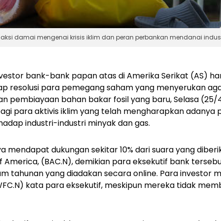
si damai mengenai krisis iklim dan peran perbankan mendanai industri 
nvestor bank-bank papan atas di Amerika Serikat (AS) 
dap resolusi para pemegang saham yang menyerukan ag
 pembiayaan bahan bakar fosil yang baru, Selasa (25/4
gi para aktivis iklim yang telah mengharapkan adanya
dap industri-industri minyak dan gas.
ya mendapat dukungan sekitar 10% dari suara yang diberik
of America, (BAC.N), demikian para eksekutif bank ters
 tahunan yang diadakan secara online. Para investor me
(WFC.N) kata para eksekutif, meskipun mereka tidak mem