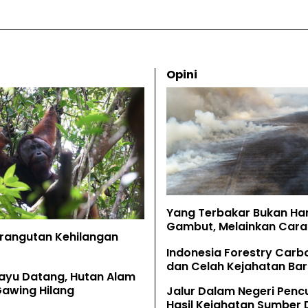
Opini
Yang Terbakar Bukan Ha
Gambut, Melainkan Cara 
Orangutan Kehilangan
Memahaminya
Indonesia Forestry Carb
dan Celah Kejahatan Bar
ayu Datang, Hutan Alam
Gawing Hilang
Jalur Dalam Negeri Penc
Hasil Kejahatan Sumber