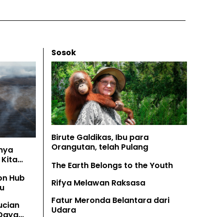
Sosok
Birute Galdikas, Ibu para
Orangutan, telah Pulang
nya
Kita
The Earth Belongs to the Youth
on Hub
Rifya Melawan Raksasa
u
Fatur Meronda Belantara dari
ucian
Udara
 Daya