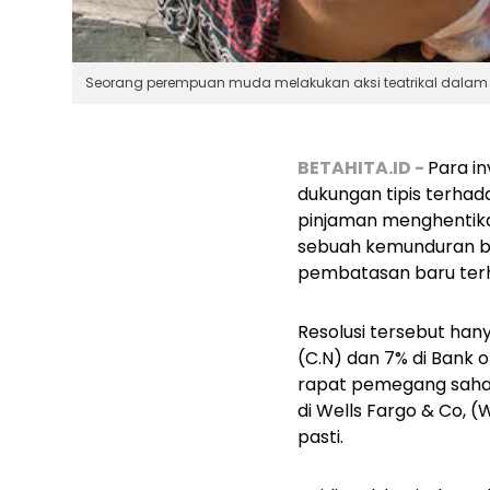
Seorang perempuan muda melakukan aksi teatrikal dalam ak
BETAHITA.ID -
Para i
dukungan tipis terha
pinjaman menghentikan
sebuah kemunduran ba
pembatasan baru terha
Resolusi tersebut han
(C.N) dan 7% di Bank 
rapat pemegang saham
di Wells Fargo & Co, 
pasti.