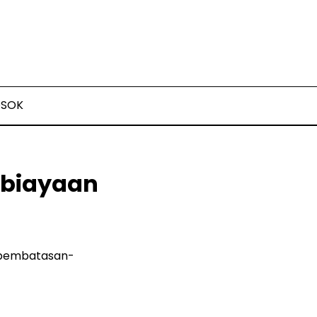
OSOK
mbiayaan
a pembatasan-