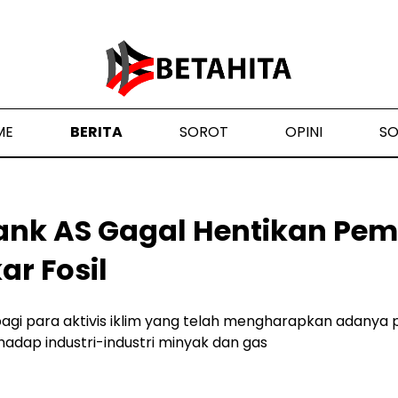
ME
BERITA
SOROT
OPINI
S
Bank AS Gagal Hentikan Pe
r Fosil
gi para aktivis iklim yang telah mengharapkan adany
dap industri-industri minyak dan gas