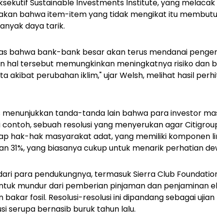
 Eksekutif Sustainable Investments Institute, yang melac
akan bahwa item-item yang tidak mengikat itu membut
nyak daya tarik.
las bahwa bank-bank besar akan terus mendanai peng
pun hal tersebut memungkinkan meningkatnya risiko dan b
 akibat perubahan iklim," ujar Welsh, melihat hasil per
s menunjukkan tanda-tanda lain bahwa para investor mas
i contoh, sebuah resolusi yang menyerukan agar Citigro
ap hak-hak masyarakat adat, yang memiliki komponen li
 31%, yang biasanya cukup untuk menarik perhatian dew
dari para pendukungnya, termasuk Sierra Club Foundati
untuk mundur dari pemberian pinjaman dan penjaminan ek
kar fosil. Resolusi-resolusi ini dipandang sebagai ujian
usi serupa bernasib buruk tahun lalu.