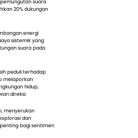
ak pemungutan suara
uhkan 20% dukungan
embangan energi
iaya sistemik yang
hitungan suara pada
ih peduli terhadap
up melaporkan
ngkungan hidup,
an direksi.
on, menyerukan
splorasi dan
 penting bagi sentimen