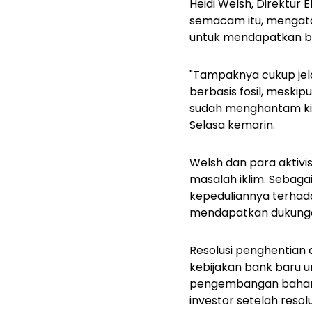
Heidi Welsh, Direktur
semacam itu, mengat
untuk mendapatkan ba
"Tampaknya cukup je
berbasis fosil, meski
sudah menghantam kita
Selasa kemarin.
Welsh dan para aktivi
masalah iklim. Sebaga
kepeduliannya terhad
mendapatkan dukungan
Resolusi penghentian 
kebijakan bank baru 
pengembangan bahan ba
investor setelah resol