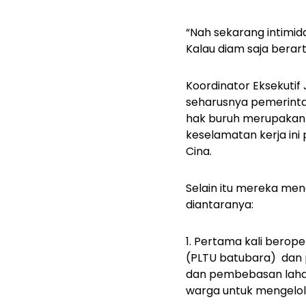
“Nah sekarang intimid
Kalau diam saja berar
Koordinator Eksekuti
seharusnya pemerinta
hak buruh merupakan s
keselamatan kerja ini 
Cina.
Selain itu mereka men
diantaranya:
1. Pertama kali berope
(PLTU batubara) dan 
dan pembebasan lahan
warga untuk mengelola