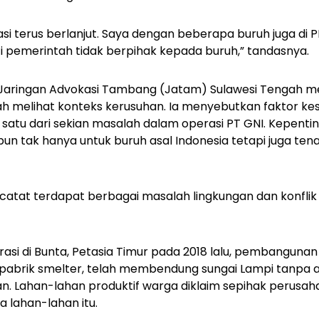
asi terus berlanjut. Saya dengan beberapa buruh juga di 
ti pemerintah tidak berpihak kepada buruh,” tandasnya.
f Jaringan Advokasi Tambang (Jatam) Sulawesi Tengah 
h melihat konteks kerusuhan. Ia menyebutkan faktor ke
atu dari sekian masalah dalam operasi PT GNI. Kepenti
pun tak hanya untuk buruh asal Indonesia tetapi juga tena
catat terdapat berbagai masalah lingkungan dan konfli
rasi di Bunta, Petasia Timur pada 2018 lalu, pembangunan
pabrik smelter, telah membendung sungai Lampi tanpa a
. Lahan-lahan produktif warga diklaim sepihak perusah
 lahan-lahan itu.