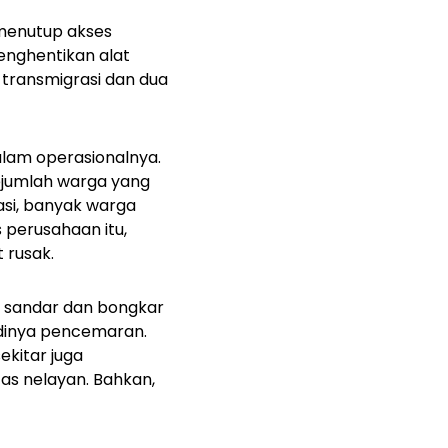
menutup akses
nghentikan alat
 transmigrasi dan dua
alam operasionalnya.
Sejumlah warga yang
si, banyak warga
s perusahaan itu,
 rusak.
t sandar dan bongkar
dinya pencemaran.
ekitar juga
s nelayan. Bahkan,