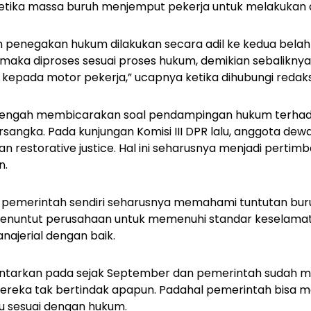
etika massa buruh menjemput pekerja untuk melakukan a
n penegakan hukum dilakukan secara adil ke kedua belah 
maka diproses sesuai proses hukum, demikian sebaliknya
epada motor pekerja,” ucapnya ketika dihubungi redaks
tengah membicarakan soal pendampingan hukum terhad
rsangka. Pada kunjungan Komisi III DPR lalu, anggota d
n restorative justice. Hal ini seharusnya menjadi pertimb
n.
pemerintah sendiri seharusnya memahami tuntutan bur
enuntut perusahaan untuk memenuhi standar keselamat
najerial dengan baik.
ilontarkan pada sejak September dan pemerintah sudah 
reka tak bertindak apapun. Padahal pemerintah bisa 
tu sesuai dengan hukum.