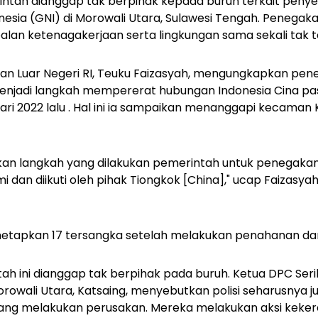
ntah dianggap tak berpihak kepada buruh terkait penye
nesia (GNI) di Morowali Utara, Sulawesi Tengah. Penegak
oalan ketenagakerjaan serta lingkungan sama sekali tak 
ian Luar Negeri RI, Teuku Faizasyah, mengungkapkan pe
menjadi langkah mempererat hubungan Indonesia Cina pa
uari 2022 lalu . Hal ini ia sampaikan menanggapi kecaman
kan langkah yang dilakukan pemerintah untuk penegakan
i dan diikuti oleh pihak Tiongkok [China]," ucap Faizasyah 
 menetapkan 17 tersangka setelah melakukan penahanan d
h ini dianggap tak berpihak pada buruh. Ketua DPC Serik
rowali Utara, Katsaing, menyebutkan polisi seharusnya 
a yang melakukan perusakan. Mereka melakukan aksi keke