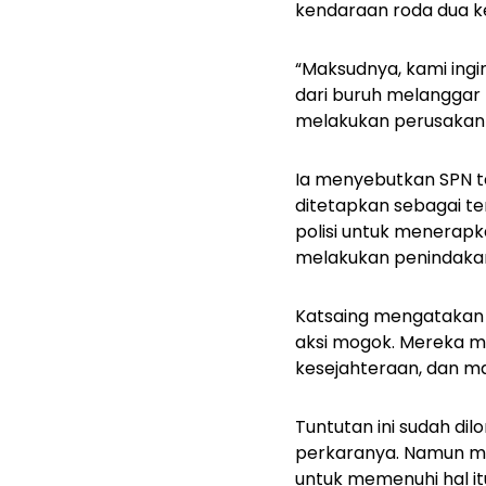
kendaraan roda dua k
“Maksudnya, kami ingi
dari buruh melanggar 
melakukan perusakan k
Ia menyebutkan SPN 
ditetapkan sebagai te
polisi untuk menerapka
melakukan penindaka
Katsaing mengatakan 
aksi mogok. Mereka m
kesejahteraan, dan ma
Tuntutan ini sudah d
perkaranya. Namun me
untuk memenuhi hal i