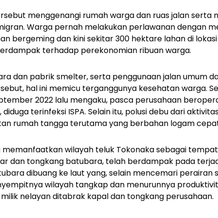
rsebut menggenangi rumah warga dan ruas jalan serta 
migran. Warga pernah melakukan perlawanan dengan me
n bergeming dan kini sekitar 300 hektare lahan di lokasi
 berdampak terhadap perekonomian ribuan warga.
ara dan pabrik smelter, serta penggunaan jalan umum d
rsebut, hal ini memicu terganggunya kesehatan warga. 
tember 2022 lalu mengaku, pasca perusahaan beropera
iduga terinfeksi ISPA. Selain itu, polusi debu dari aktivita
an rumah tangga terutama yang berbahan logam cepat
ng memanfaatkan wilayah teluk Tokonaka sebagai tempa
ar dan tongkang batubara, telah berdampak pada terja
ubara dibuang ke laut yang, selain mencemari perairan s
mpitnya wilayah tangkap dan menurunnya produktivita
milik nelayan ditabrak kapal dan tongkang perusahaan.