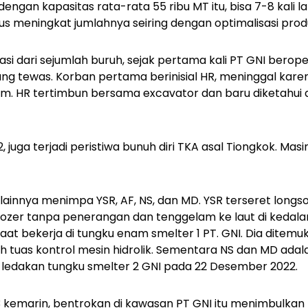
engan kapasitas rata-rata 55 ribu MT itu, bisa 7-8 kali la
us meningkat jumlahnya seiring dengan optimalisasi produ
si dari sejumlah buruh, sejak pertama kali PT GNI beroper
ang tewas. Korban pertama berinisial HR, meninggal kare
m. HR tertimbun bersama excavator dan baru diketahui d
, juga terjadi peristiwa bunuh diri TKA asal Tiongkok. Masi
 lainnya menimpa YSR, AF, NS, dan MD. YSR terseret longs
ozer tanpa penerangan dan tenggelam ke laut di kedal
aat bekerja di tungku enam smelter 1 PT. GNI. Dia ditem
lah tuas kontrol mesin hidrolik. Sementara NS dan MD ada
 ledakan tungku smelter 2 GNI pada 22 Desember 2022.
3 kemarin, bentrokan di kawasan PT GNI itu menimbulkan