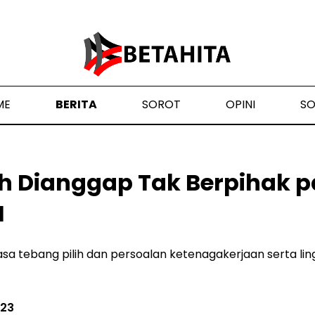
ME
BERITA
SOROT
OPINI
S
h Dianggap Tak Berpihak 
I
a tebang pilih dan persoalan ketenagakerjaan serta li
023