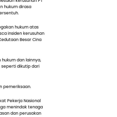
lesaian kerusuhan PT
an hukum dirasa
tersentuh.
negakan hukum atas
sca insiden kerusuhan
 Kedutaan Besar Cina
 hukum dan lainnya,
seperti dikutip dari
an pemeriksaan.
at Pekerja Nasional
juga menindak tenaga
rasan dan perusakan