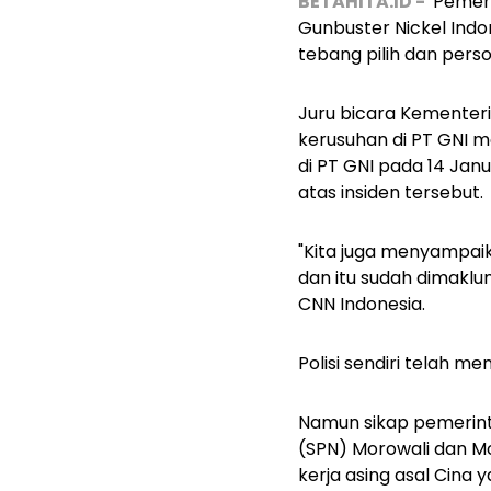
BETAHITA.ID -
Pemeri
Gunbuster Nickel Indo
tebang pilih dan pers
Juru bicara Kementer
kerusuhan di PT GNI 
di PT GNI pada 14 Jan
atas insiden tersebut.
"Kita juga menyampai
dan itu sudah dimaklum
CNN Indonesia.
Polisi sendiri telah
Namun sikap pemerinta
(SPN) Morowali dan Mo
kerja asing asal Cin