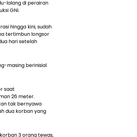
lu-lalang di perairan
ksi GNI.
asi hingga kini, sudah
na tertimbun longsor
ua hari setelah
ng-masing berinisial
or saat
aman 26 meter.
ukan tak bernyawa
lah dua korban yang
 korban 3 orang tewas,