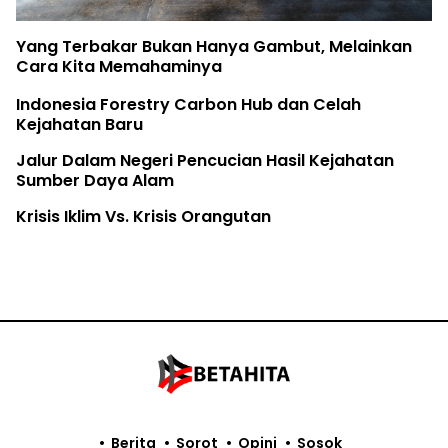
Birute Galdika
r Bukan Hanya Gambut, Melainkan
The Earth Bel
emahaminya
Rifya Melawa
estry Carbon Hub dan Celah
ru
Fatur Meronda
egeri Pencucian Hasil Kejahatan
 Alam
. Krisis Orangutan
Berita
Sorot
Opini
Sosok