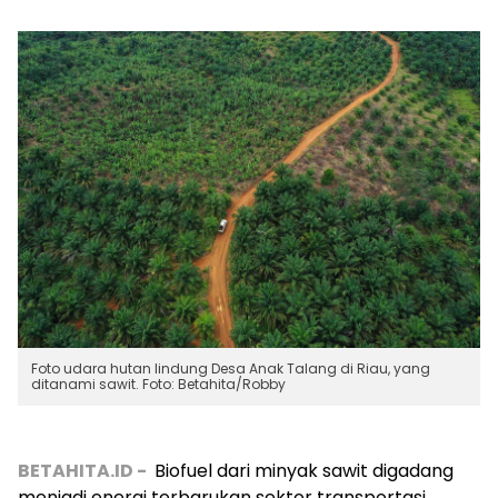
Foto udara hutan lindung Desa Anak Talang di Riau, yang
ditanami sawit. Foto: Betahita/Robby
BETAHITA.ID -
Biofuel dari minyak sawit digadang
menjadi energi terbarukan sektor transportasi.