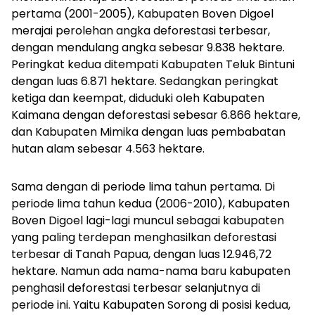
pertama (2001-2005), Kabupaten Boven Digoel
merajai perolehan angka deforestasi terbesar,
dengan mendulang angka sebesar 9.838 hektare.
Peringkat kedua ditempati Kabupaten Teluk Bintuni
dengan luas 6.871 hektare. Sedangkan peringkat
ketiga dan keempat, diduduki oleh Kabupaten
Kaimana dengan deforestasi sebesar 6.866 hektare,
dan Kabupaten Mimika dengan luas pembabatan
hutan alam sebesar 4.563 hektare.
Sama dengan di periode lima tahun pertama. Di
periode lima tahun kedua (2006-2010), Kabupaten
Boven Digoel lagi-lagi muncul sebagai kabupaten
yang paling terdepan menghasilkan deforestasi
terbesar di Tanah Papua, dengan luas 12.946,72
hektare. Namun ada nama-nama baru kabupaten
penghasil deforestasi terbesar selanjutnya di
periode ini. Yaitu Kabupaten Sorong di posisi kedua,