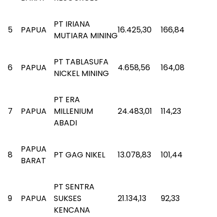
PT IRIANA
5
PAPUA
16.425,30
166,84
MUTIARA MINING
PT TABLASUFA
6
PAPUA
4.658,56
164,08
NICKEL MINING
PT ERA
7
PAPUA
MILLENIUM
24.483,01
114,23
ABADI
PAPUA
8
PT GAG NIKEL
13.078,83
101,44
BARAT
PT SENTRA
9
PAPUA
SUKSES
21.134,13
92,33
KENCANA