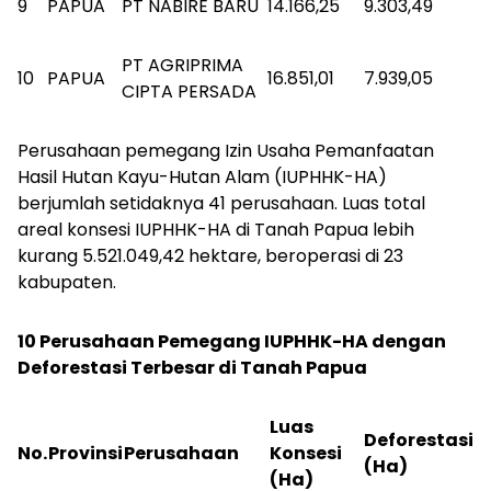
9
PAPUA
PT NABIRE BARU
14.166,25
9.303,49
PT AGRIPRIMA
10
PAPUA
16.851,01
7.939,05
CIPTA PERSADA
Perusahaan pemegang Izin Usaha Pemanfaatan
Hasil Hutan Kayu-Hutan Alam (IUPHHK-HA)
berjumlah setidaknya 41 perusahaan. Luas total
areal konsesi IUPHHK-HA di Tanah Papua lebih
kurang 5.521.049,42 hektare, beroperasi di 23
kabupaten.
10 Perusahaan Pemegang IUPHHK-HA dengan
Deforestasi Terbesar di Tanah Papua
Luas
Deforestasi
No.
Provinsi
Perusahaan
Konsesi
(Ha)
(Ha)