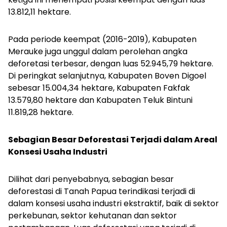
13.812,11 hektare.
Pada periode keempat (2016-2019), Kabupaten
Merauke juga unggul dalam perolehan angka
deforetasi terbesar, dengan luas 52.945,79 hektare.
Di peringkat selanjutnya, Kabupaten Boven Digoel
sebesar 15.004,34 hektare, Kabupaten Fakfak
13.579,80 hektare dan Kabupaten Teluk Bintuni
11.819,28 hektare.
Sebagian Besar Deforestasi Terjadi dalam Areal
Konsesi Usaha Industri
Dilihat dari penyebabnya, sebagian besar
deforestasi di Tanah Papua terindikasi terjadi di
dalam konsesi usaha industri ekstraktif, baik di sektor
perkebunan, sektor kehutanan dan sektor