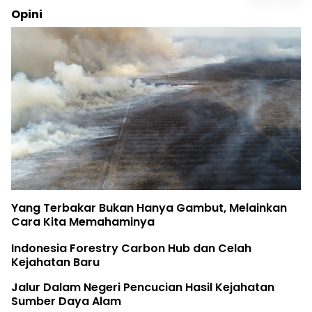
Opini
Yang Terbakar Bukan Hanya Gambut, Melainkan
Cara Kita Memahaminya
Indonesia Forestry Carbon Hub dan Celah
Kejahatan Baru
Jalur Dalam Negeri Pencucian Hasil Kejahatan
Sumber Daya Alam