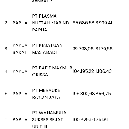
SEMESTA
PT PLASMA
2
PAPUA
NUFTAH MARIND
65.686,58
3.939,41
PAPUA
PAPUA
PT KESATUAN
3
99.798,06
3.179,66
BARAT
MAS ABADI
PT BADE MAKMUR
4
PAPUA
104.195,22
1.186,43
ORISSA
PT MERAUKE
5
PAPUA
195.302,68
856,75
RAYON JAYA
PT WANAMULIA
6
PAPUA
SUKSES SEJATI
100.829,56
751,81
UNIT III