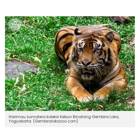
Harimau sumatera koleksi Kebun Binatang Gembira Loka,
Yogyakarta. (Gembiralokazoo.com)