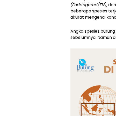
(Endangered/EN)
, da
beberapa spesies ter
akurat mengenai kondis
Angka spesies burung d
sebelumnya. Namun da