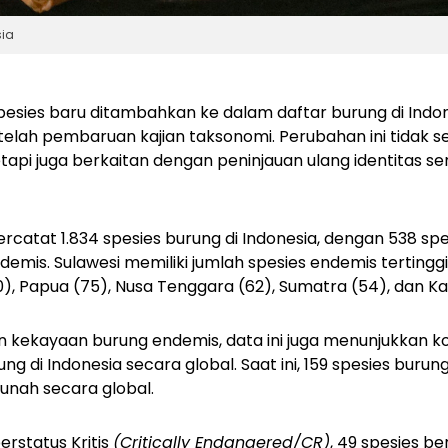
sia
pesies baru ditambahkan ke dalam daftar burung di Indo
etelah pembaruan kajian taksonomi. Perubahan ini tidak
etapi juga berkaitan dengan peninjauan ulang identitas s
ercatat 1.834 spesies burung di Indonesia, dengan 538 sp
is. Sulawesi memiliki jumlah spesies endemis tertinggi (
80), Papua (75), Nusa Tenggara (62), Sumatra (54), dan K
n kekayaan burung endemis, data ini juga menunjukkan k
g di Indonesia secara global. Saat ini, 159 spesies burung
unah secara global.
erstatus Kritis
(Critically Endangered/CR)
, 49 spesies b