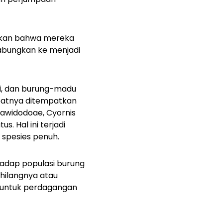
jukkan bahwa mereka
gabungkan ke menjadi
si, dan burung-madu
empatnya ditempatkan
nawidodoae
,
Cyornis
atus
. Hal ini terjadi
 spesies penuh.
adap populasi burung
hilangnya atau
n untuk perdagangan