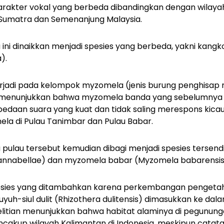
arakter vokal yang berbeda dibandingkan dengan wilayah
 Sumatra dan Semenanjung Malaysia.
ini dinaikkan menjadi spesies yang berbeda, yakni kangk
a
).
terjadi pada kelompok myzomela
(jenis burung penghisap
u menunjukkan bahwa myzomela banda yang sebelumnya 
bedaan suara yang kuat dan tidak saling merespons kicau
la di Pulau Tanimbar dan Pulau Babar.
a pulau tersebut kemudian dibagi menjadi spesies tersend
annabellae)
dan myzomela babar
(Myzomela babarensi
 spesies yang ditambahkan karena perkembangan penget
yuh-siul dulit
(Rhizothera dulitensis)
dimasukkan ke dala
elitian menunjukkan bahwa habitat alaminya di pegunun
cakup wilayah Kalimantan di Indonesia, meskipun cata