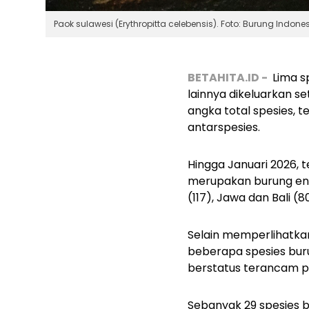
Paok sulawesi (Erythropitta celebensis). Foto: Burung Indone
BETAHITA.ID -
Lima s
lainnya dikeluarkan s
angka total spesies, t
antarspesies.
Hingga Januari 2026, t
merupakan burung endem
(117), Jawa dan Bali (
Selain memperlihatka
beberapa spesies burun
berstatus terancam p
Sebanyak 29 spesies b