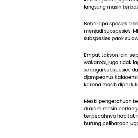
langsung masih terbat
Beberapa spesies dike
menjadi subspesies. M
subspesies paok sula
Empat takson lain, se
wakatobi, juga tidak l
sebagai subspesies da
djampeanus kalaoensi
karena masih diperlu
Meski pengetahuan te
di alam masih berlan
terpecahnya habitat m
burung peliharaan jug