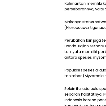
Kalimantan memiliki k
persebarannya, yaitu
Makanya status satwa 
(
Hierococcyx tiganad
Perubahan lain juga 
Banda. Kajian terbar
ternyata memiliki per
antara spesies myzome
Populasi spesies di du
tanimbar
(Myzomela 
Selain itu, ada pula
sebaran habitatnya. Pu
Indonesia karena pen
kemungkinan juga men