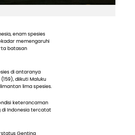
nesia, enam spesies
 sekadar memengaruhi
erta batasan
esies di antaranya
159), diikuti Maluku
alimantan lima spesies.
ondisi keterancaman
 di Indonesia tercatat
erstatus Genting