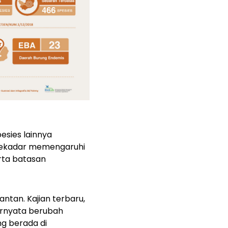
esies lainnya
 sekadar memengaruhi
erta batasan
antan. Kajian terbaru,
ernyata berubah
g berada di