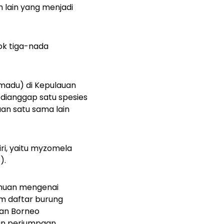
 lain yang menjadi
ok tiga-nada
 madu) di Kepulauan
dianggap satu spesies
an satu sama lain
iri, yaitu myzomela
s)
.
ahuan mengenai
m daftar burung
gan Borneo
tan perjumpaan