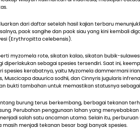
as.
luarkan dari daftar setelah hasil kajian terbaru menun
isalnya, paok sangihe dan paok siau yang kini kembali di
wesi
(Erythropitta celebensis)
.
perti myzomela rote, sikatan kalao, sikatan bubik-sulawe
agi diperlakukan sebagai spesies tersendiri. Saat ini, ke
ri spesies kerabatnya, yaitu
Myzomela dammermani iria
s
,
Muscicapa dauurica sodhii
, dan
Cinnyris jugularis infren
kan bukti tambahan untuk memastikan statusnya sebagai
ntang burung terus berkembang, berbagai tekanan terh
gsung. Perubahan penggunaan lahan yang menyebabkan 
enjadi salah satu ancaman utama. Selain itu, perburua
a masih menjadi tekanan besar bagi banyak spesies.