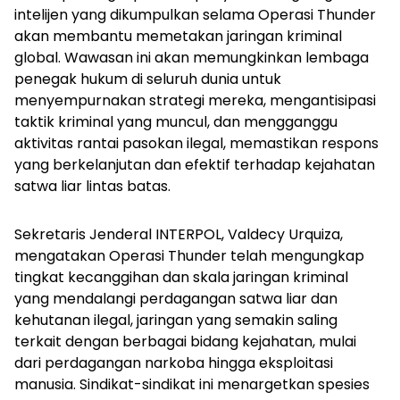
intelijen yang dikumpulkan selama Operasi Thunder
akan membantu memetakan jaringan kriminal
global. Wawasan ini akan memungkinkan lembaga
penegak hukum di seluruh dunia untuk
menyempurnakan strategi mereka, mengantisipasi
taktik kriminal yang muncul, dan mengganggu
aktivitas rantai pasokan ilegal, memastikan respons
yang berkelanjutan dan efektif terhadap kejahatan
satwa liar lintas batas.
Sekretaris Jenderal INTERPOL, Valdecy Urquiza,
mengatakan Operasi Thunder telah mengungkap
tingkat kecanggihan dan skala jaringan kriminal
yang mendalangi perdagangan satwa liar dan
kehutanan ilegal, jaringan yang semakin saling
terkait dengan berbagai bidang kejahatan, mulai
dari perdagangan narkoba hingga eksploitasi
manusia. Sindikat-sindikat ini menargetkan spesies