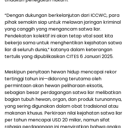
“Dengan dukungan berkelanjutan dari ICCWC, para
pihak semakin siap untuk melawan jaringan kriminal
yang canggih yang mengancam satwa liar.
Pendekatan kolektif ini akan tetap vital saat kita
bekerja sama untuk menghentikan kejahatan satwa
liar di seluruh dunia,” katanya dalam keterangan
tertulis yang dipublikasikan CITES 6 Januari 2025.
Meskipun penyitaan hewan hidup mencapai rekor
tertinggi tahun ini—didorong terutama oleh
permintaan akan hewan peliharaan eksotis,
sebagian besar perdagangan satwa liar melibatkan
bagian tubuh hewan, organ, dan produk turunannya,
yang sering digunakan dalam obat tradisional atau
makanan khusus. Perkiraan nilai kejahatan satwa liar
per tahun mencapai USD 20 miliar, namun sifat
rahasia perdagangan ini menyiratkan bahwa angka