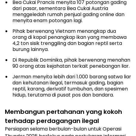
Bea Cukai Prancis menyita 107 potongan gading
dari pasar, sementara Bea Cukai Austria
menggeledah rumah penjual gading online dan
menyita enam potongan lagi.
Pihak berwenang Vietnam menangkap dua
orang di kapal penangkap ikan yang membawa
4,2 ton sisik trenggiling dan bagian reptil serta
burung lainnya.
Di Republik Dominika, pihak berwenang menahan
90 orang atas kejahatan terkait penebangan liar.
Jerman menyita lebih dari 1.000 barang satwa liar
dan kehutanan ilegal, termasuk gading, bagian
reptil, karang, derivatif tumbuhan, dan spesimen
hidup, terutama di pusat pos dan bandara.
Membangun pertahanan yang kokoh
terhadap perdagangan ilegal
Persiapan selama berbulan-bulan untuk Operasi