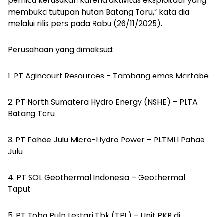
pemicu kerusakan karena aktivitas eksploitatif yang
membuka tutupan hutan Batang Toru,” kata dia
melalui rilis pers pada Rabu (26/11/2025).
Perusahaan yang dimaksud:
1.⁠ ⁠PT Agincourt Resources – Tambang emas Martabe
2.⁠ ⁠PT North Sumatera Hydro Energy (NSHE) – PLTA
Batang Toru
3.⁠ ⁠PT Pahae Julu Micro-Hydro Power – PLTMH Pahae
Julu
4.⁠ ⁠PT SOL Geothermal Indonesia – Geothermal
Taput
5.⁠ ⁠PT Toba Pulp Lestari Tbk (TPL) – Unit PKR di