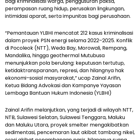
bagi kriminalisasi warga, penggusuran paksa,
perampasan ruang hidup, perusakan lingkungan,
intimidasi aparat, serta impunitas bagi perusahaan.
“Pemantauan YLBHI mencatat 212 kasus kriminalisasi
dalam proyek PSN energi selama 2022–2025. Konflik
di Pocoleok (NTT), Weda Bay, Morowali, Rempang,
Mandalika, hingga geothermal Mutubusa
menunjukkan pola berulang: keputusan tertutup,
ketidaktransparanan, represi, dan hilangnya hak
ekonomi–sosial masyarakat,” ucap Zainal Arifin,
Ketua Bidang Advokasi dan Kampanye Yayasan
Lembaga Bantuan Hukum Indonesia (YLBHI)
Zainal Arifin melanjutkan, yang terjadi di wilayah NTT,
NTB, Sulawesi Selatan, Sulawesi Tenggara, Maluku
dan Maluku Utara, proyek
smelter
mengakibatkan
sedimentasi, pencemaran laut akibat tambang nikel,
erosi akibat penambangan pasir, hilangnya ruang