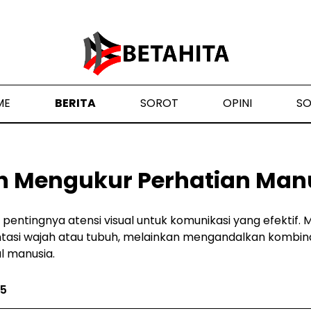
ME
BERITA
SOROT
OPINI
S
h Mengukur Perhatian Man
entingnya atensi visual untuk komunikasi yang efektif. 
entasi wajah atau tubuh, melainkan mengandalkan kombina
l manusia.
25