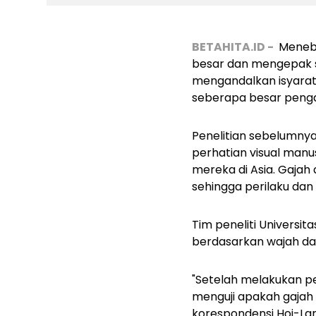
BETAHITA.ID -
Meneba
besar dan mengepak s
mengandalkan isyarat
seberapa besar pengar
Penelitian sebelumnya
perhatian visual manus
mereka di Asia. Gajah a
sehingga perilaku da
Tim peneliti Universit
berdasarkan wajah dan 
"Setelah melakukan pe
menguji apakah gajah
korespondensi Hoi-La