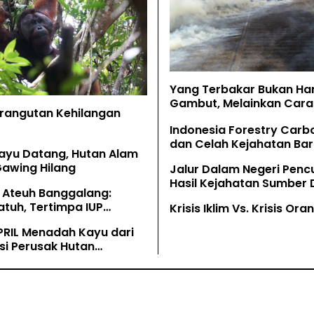
Yang Terbakar Bukan Ha
Gambut, Melainkan Cara 
Orangutan Kehilangan
Memahaminya
Indonesia Forestry Carb
dan Celah Kejahatan Bar
ayu Datang, Hutan Alam
Gawing Hilang
Jalur Dalam Negeri Penc
Hasil Kejahatan Sumber
 Ateuh Banggalang:
Alam
tuh, Tertimpa IUP
Krisis Iklim Vs. Krisis Or
g
PRIL Menadah Kayu dari
si Perusak Hutan
tan