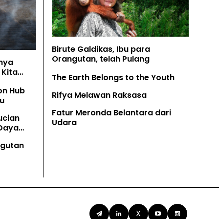
Birute Galdikas, Ibu para
Orangutan, telah Pulang
nya
Kita
The Earth Belongs to the Youth
on Hub
Rifya Melawan Raksasa
u
Fatur Meronda Belantara dari
ucian
Udara
 Daya
angutan
X