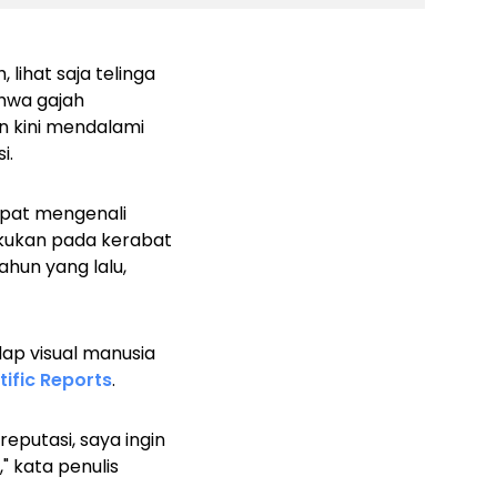
ihat saja telinga
hwa gajah
n kini mendalami
i.
pat mengenali
lakukan pada kerabat
tahun yang lalu,
dap visual manusia
tific Reports
.
putasi, saya ingin
 kata penulis