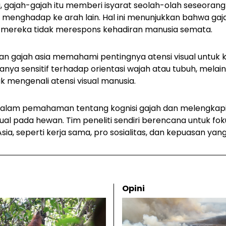
, gajah-gajah itu memberi isyarat seolah-olah seseorang 
enghadap ke arah lain. Hal ini menunjukkan bahwa gaja
pi mereka tidak merespons kehadiran manusia semata.
an gajah asia memahami pentingnya atensi visual untuk 
 hanya sensitif terhadap orientasi wajah atau tubuh, mel
k mengenali atensi visual manusia.
dalam pemahaman tentang kognisi gajah dan melengkapi 
isual pada hewan. Tim peneliti sendiri berencana untuk f
 Asia, seperti kerja sama, pro sosialitas, dan kepuasan yan
Opini