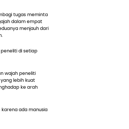
membagi tugas meminta
 gajah dalam empat
eduanya menjauh dari
h.
neliti di setiap
 wajah peneliti
yang lebih kuat
enghadap ke arah
a karena ada manusia