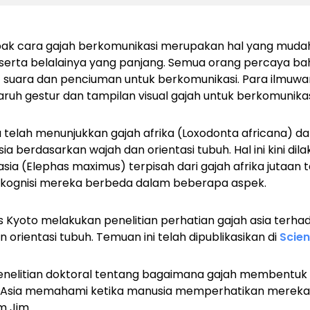
k cara gajah berkomunikasi merupakan hal yang mudah, l
erta belalainya yang panjang. Semua orang percaya ba
 suara dan penciuman untuk berkomunikasi. Para ilmuwa
uh gestur dan tampilan visual gajah untuk berkomunikas
 telah menunjukkan gajah afrika
(Loxodonta africana)
da
ia berdasarkan wajah dan orientasi tubuh. Hal ini kini di
sia (
Elephas maximus
) terpisah dari gajah afrika jutaan 
n kognisi mereka berbeda dalam beberapa aspek.
as Kyoto melakukan penelitian perhatian gajah asia terha
orientasi tubuh. Temuan ini telah dipublikasikan di
Scien
nelitian doktoral tentang bagaimana gajah membentuk re
 Asia memahami ketika manusia memperhatikan mereka,"
m Jim.