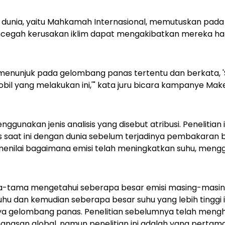
di dunia, yaitu Mahkamah Internasional, memutuskan pada
cegah kerusakan iklim dapat mengakibatkan mereka h
 menunjuk pada gelombang panas tertentu dan berkata, 
bil yang melakukan ini,'" kata juru bicara kampanye Make
nggunakan jenis analisis yang disebut atribusi. Peneliti
s saat ini dengan dunia sebelum terjadinya pembakaran b
menilai bagaimana emisi telah meningkatkan suhu, men
a-tama mengetahui seberapa besar emisi masing-masin
hu dan kemudian seberapa besar suhu yang lebih tinggi 
ya gelombang panas. Penelitian sebelumnya telah meng
nasan global, namun penelitian ini adalah yang pertam