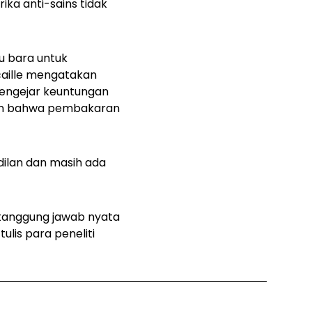
ika anti-sains tidak
u bara untuk
aille mengatakan
engejar keuntungan
0-an bahwa pembakaran
ilan dan masih ada
 tanggung jawab nyata
lis para peneliti