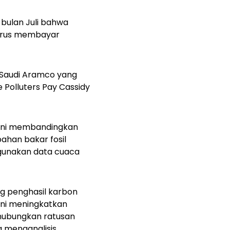
 bulan Juli bahwa
arus membayar
'Saudi Aramco yang
 Polluters Pay Cassidy
an ini membandingkan
ahan bakar fosil
ggunakan data cuaca
g penghasil karbon
ini meningkatkan
hubungkan ratusan
a menganalisis