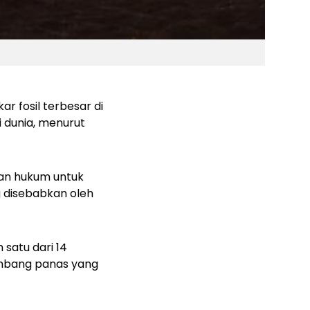
r fosil terbesar di
 dunia, menurut
gan hukum untuk
 disebabkan oleh
 satu dari 14
ombang panas yang