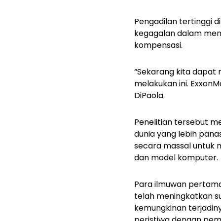
Pengadilan tertinggi 
kegagalan dalam men
kompensasi.
“Sekarang kita dapat
melakukan ini. ExxonMo
DiPaola.
Penelitian tersebut me
dunia yang lebih pana
secara massal untuk 
dan model komputer.
Para ilmuwan pertam
telah meningkatkan su
kemungkinan terjadin
peristiwa dengan pema