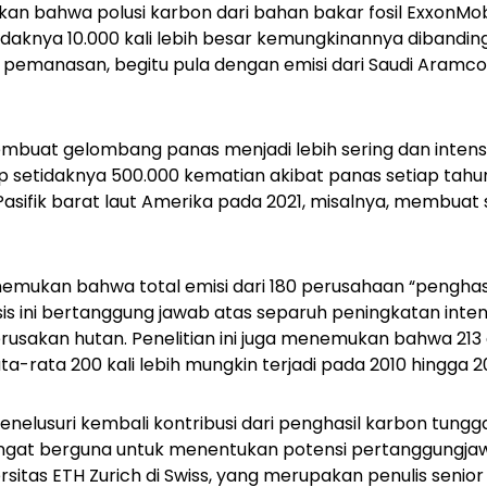
an bahwa polusi karbon dari bahan bakar fosil ExxonMo
daknya 10.000 kali lebih besar kemungkinannya dibandin
pemanasan, begitu pula dengan emisi dari Saudi Aramco,
uat gelombang panas menjadi lebih sering dan intens d
ap setidaknya 500.000 kematian akibat panas setiap ta
asifik barat laut Amerika pada 2021, misalnya, membuat
enemukan bahwa total emisi dari 180 perusahaan “pengha
is ini bertanggung jawab atas separuh peningkatan intens
erusakan hutan. Penelitian ini juga menemukan bahwa 2
ata-rata 200 kali lebih mungkin terjadi pada 2010 hingga 201
lusuri kembali kontribusi dari penghasil karbon tungga
angat berguna untuk menentukan potensi pertanggungjaw
ersitas ETH Zurich di Swiss, yang merupakan penulis senior