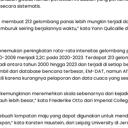
secara sistematis.
h membuat 213 gelombang panas lebih mungkin terjadi dan
buruk seiring berjalannya waktu,” kata Yann Quilcaille da
menemukan peningkatan rata-rata intensitas gelombang 
00-2009 menjadi 2,2C pada 2020-2023. Terdapat 213 gel
jadi antara tahun 2000 hingga 2023 dan terjadi di setiap
mbil dari database bencana terbesar, EM-DAT, namun Af
ili karena kurangnya pelaporan dan data cuaca yang ses
i kemungkinan meremehkan skala sebenarnya dari kejadia
h lebih besar,” kata Friederike Otto dari Imperial Colle
 sebuah lompatan maju yang dapat digunakan untuk men
pan,” kata Karsten Haustein, dari Leipzig University di J