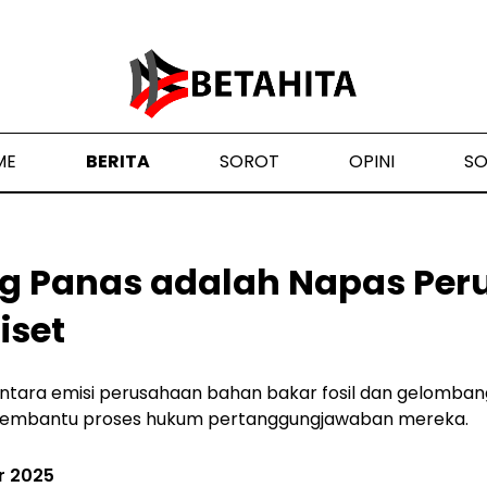
ME
BERITA
SOROT
OPINI
S
 Panas adalah Napas Per
iset
ntara emisi perusahaan bahan bakar fosil dan gelomba
 membantu proses hukum pertanggungjawaban mereka.
r 2025