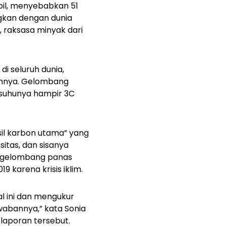
bil, menyebabkan 51
gkan dengan dunia
 raksasa minyak dari
i seluruh dunia,
hunnya. Gelombang
 suhunya hampir 3C
sil karbon utama” yang
itas, dan sisanya
13 gelombang panas
9 karena krisis iklim.
l ini dan mengukur
abannya,” kata Sonia
 laporan tersebut.