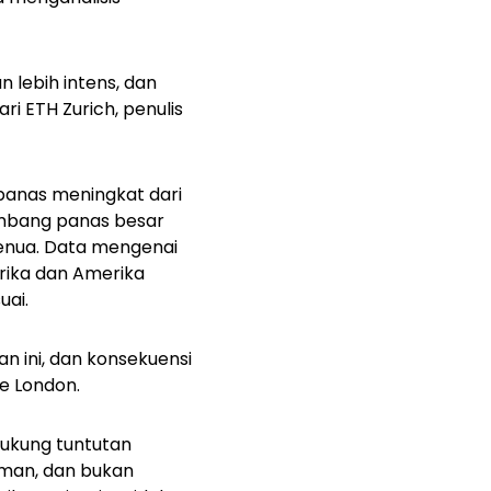
 lebih intens, dan
ri ETH Zurich, penulis
panas meningkat dari
ombang panas besar
 benua. Data mengenai
rika dan Amerika
uai.
n ini, dan konsekuensi
ge London.
dukung tuntutan
erman, dan bukan