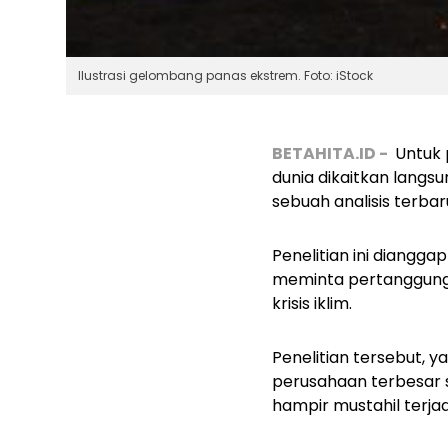
Ilustrasi gelombang panas ekstrem. Foto: iStock
BETAHITA.ID -
Untuk 
dunia dikaitkan lang
sebuah analisis terbar
Penelitian ini diangg
meminta pertanggung
krisis iklim.
Penelitian tersebut, ya
perusahaan terbesar 
hampir mustahil terja