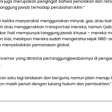
 “Ini juga merupakan pengingat bahwa penolakan dan retor
anggung jawab terhadap perubahan iklim.”
an ketika masyarakat menggunakan minyak, gas, atau bat
 atau menggerakkan transportasi mereka, namun Quilc
ar fosil mempunyai tanggung jawab khusus – mereka m
 dan lobi, meskipun mereka sudah mengetahui sejak 198
kan menyebabkan pemanasan global.
cemar yang dimintai pertanggungjawabannya di pengad
.
akan satu lagi landasan dan berguna, namun jalan menuju
n masih penuh dengan lubang hukum dan pembuktian,” tu