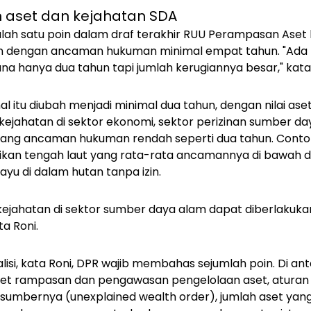
aset dan kejahatan SDA
alah satu poin dalam draf terakhir RUU Perampasan Aset
an dengan ancaman hukuman minimal empat tahun. "A
da
 hanya dua tahun tapi jumlah kerugiannya besar," kata 
 itu diubah menjadi minimal dua tahun, dengan nilai aset
 kejahatan di sektor ekonomi, sektor perizinan sumber da
ang ancaman hukuman rendah seperti dua tahun. Contoh
ikan tengah laut yang rata-rata ancamannya di bawah du
yu di dalam hutan tanpa izin.
kejahatan di sektor sumber daya alam dapat diberlaku
ta Roni.
isi, kata Roni, DPR wajib membahas sejumlah poin. Di an
et rampasan dan pengawasan pengelolaan aset, aturan
n sumbernya (
unexplained wealth order
), jumlah aset yan