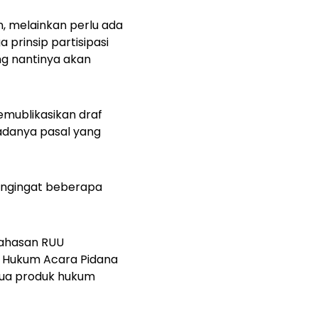
, melainkan perlu ada
rinsip partisipasi
ng nantinya akan
emublikasikan draf
adanya pasal yang
mengingat beberapa
bahasan RUU
 Hukum Acara Pidana
dua produk hukum