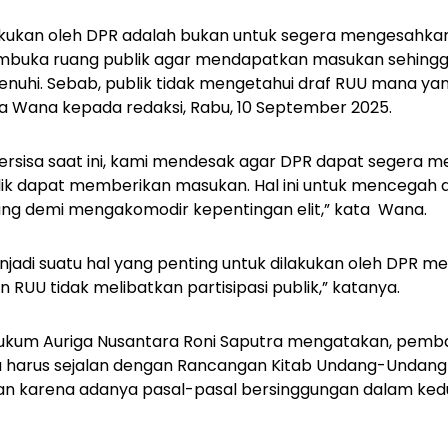
lakukan oleh DPR adalah bukan untuk segera mengesahkan
ka ruang publik agar mendapatkan masukan sehingga p
nuhi. Sebab, publik tidak mengetahui draf RUU mana ya
a Wana kepada redaksi, Rabu, 10 September 2025.
rsisa saat ini, kami mendesak agar DPR dapat segera m
lik dapat memberikan masukan. Hal ini untuk mencegah 
ang demi mengakomodir kepentingan elit,” kata Wana.
jadi suatu hal yang penting untuk dilakukan oleh DPR 
UU tidak melibatkan partisipasi publik,” katanya.
Hukum Auriga Nusantara Roni Saputra mengatakan, pem
 harus sejalan dengan Rancangan Kitab Undang-Undang
evan karena adanya pasal-pasal bersinggungan dalam ke