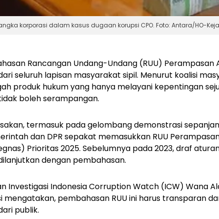
angka korporasi dalam kasus dugaan korupsi CPO. Foto: Antara/HO-Ke
asan Rancangan Undang-Undang (RUU) Perampasan As
ri seluruh lapisan masyarakat sipil. Menurut koalisi masyar
ah produk hukum yang hanya melayani kepentingan sejum
idak boleh serampangan.
sakan, termasuk pada gelombang demonstrasi sepanjan
erintah dan DPR sepakat memasukkan RUU Perampasan 
olegnas) Prioritas 2025. Sebelumnya pada 2023, draf atura
k dilanjutkan dengan pembahasan.
an Investigasi Indonesia Corruption Watch (ICW) Wana A
si mengatakan,
pembahasan RUU ini harus transparan da
ari publik.