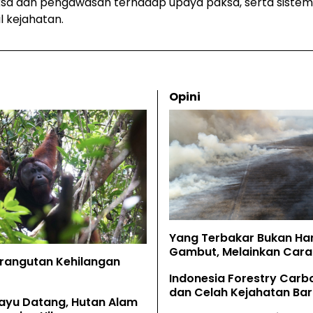
sa dan pengawasan terhadap upaya paksa, serta siste
l kejahatan.
Opini
Yang Terbakar Bukan Ha
Gambut, Melainkan Cara 
Orangutan Kehilangan
Memahaminya
Indonesia Forestry Carb
dan Celah Kejahatan Bar
ayu Datang, Hutan Alam