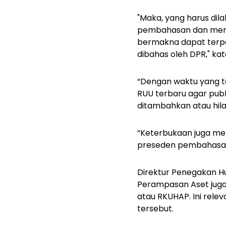
"Maka, yang harus di
pembahasan dan membu
bermakna dapat terpe
dibahas oleh DPR,"
kat
“Dengan waktu yang te
RUU terbaru agar pub
ditambahkan atau hil
“Keterbukaan juga men
preseden pembahasan R
Direktur Penegakan 
Perampasan Aset juga
atau RKUHAP. Ini rel
tersebut.