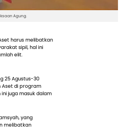
jaksaan Agung.
et harus melibatkan
akat sipil, hal ini
lah elit.
g 25 Agustus-30
Aset di program
n ini juga masuk dalam
lamsyah, yang
n melibatkan