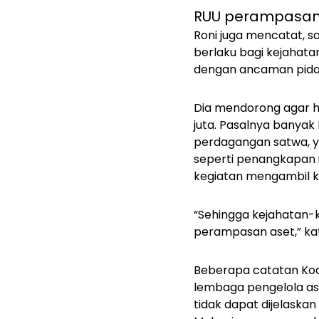
RUU perampasan 
Roni juga mencatat, s
berlaku bagi kejahat
dengan ancaman pidana
Dia mendorong agar hal
juta. Pasalnya banyak
perdagangan satwa, y
seperti penangkapan 
kegiatan mengambil ka
“Sehingga kejahatan-
perampasan aset,” ka
Beberapa catatan Koal
lembaga pengelola as
tidak dapat dijelaska