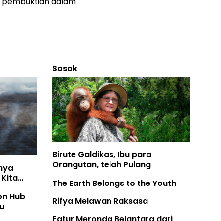
m pembuktian dalam
Sosok
Birute Galdikas, Ibu para
Orangutan, telah Pulang
nya
Kita
The Earth Belongs to the Youth
on Hub
Rifya Melawan Raksasa
u
Fatur Meronda Belantara dari