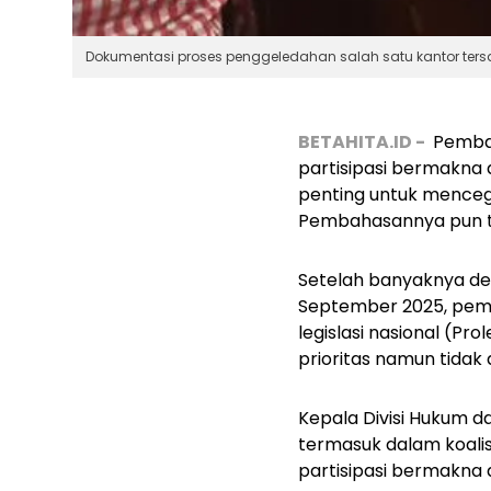
Dokumentasi proses penggeledahan salah satu kantor ters
BETAHITA.ID -
Pembah
partisipasi bermakna da
penting untuk menceg
Pembahasannya pun t
Setelah banyaknya de
September 2025, pem
legislasi nasional (Pr
prioritas namun tida
Kepala Divisi Hukum d
termasuk dalam koali
partisipasi bermakna d