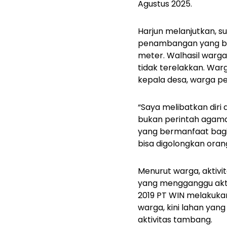
Agustus 2025.
Harjun melanjutkan, s
penambangan yang ber
meter. Walhasil warg
tidak terelakkan. War
kepala desa, warga pe
“Saya melibatkan dir
bukan perintah agama
yang bermanfaat bagi o
bisa digolongkan oran
Menurut warga, aktiv
yang mengganggu akti
2019 PT WIN melakuka
warga, kini lahan yan
aktivitas tambang.