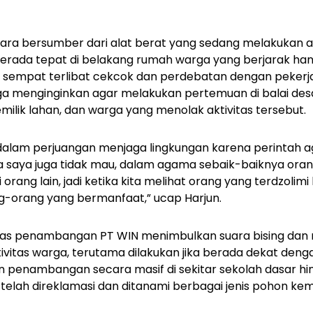
uara bersumber dari alat berat yang sedang melakukan ak
ada tepat di belakang rumah warga yang berjarak hany
a sempat terlibat cekcok dan perdebatan dengan peker
ga menginginkan agar melakukan pertemuan di balai desa
milik lahan, dan warga yang menolak aktivitas tersebut.
i dalam perjuangan menjaga lingkungan karena perintah 
 saya juga tidak mau, dalam agama sebaik-baiknya orang
rang lain, jadi ketika kita melihat orang yang terdzolimi 
g-orang yang bermanfaat,” ucap Harjun.
itas penambangan PT WIN menimbulkan suara bising dan
vitas warga, terutama dilakukan jika berada dekat den
n penambangan secara masif di sekitar sekolah dasar 
g telah direklamasi dan ditanami berbagai jenis pohon ke