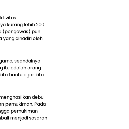
tivitas
a kurang lebih 200
ja (pengawas) pun
 yang dihadiri oleh
agama, seandainya
 itu adalah orang
kita bantu agar kita
 menghasilkan debu
gan pemukiman. Pada
hingga pemukiman
mbali menjadi sasaran