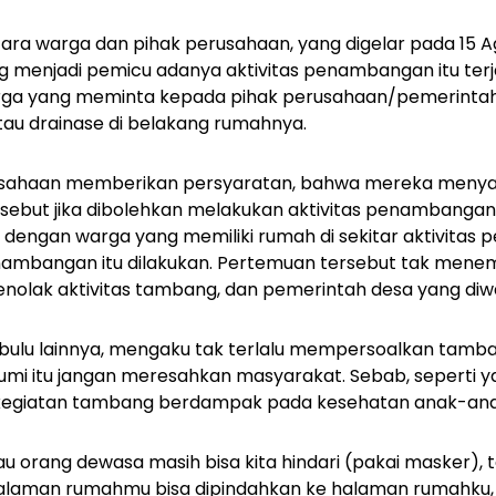
ra warga dan pihak perusahaan, yang digelar pada 15 A
 menjadi pemicu adanya aktivitas penambangan itu terja
ga yang meminta kepada pihak perusahaan/pemerintah 
au drainase di belakang rumahnya.
erusahaan memberikan persyaratan, bahwa mereka meny
ebut jika dibolehkan melakukan aktivitas penambangan 
dengan warga yang memiliki rumah di sekitar aktivita
enambangan itu dilakukan. Pertemuan tersebut tak menemui
nolak aktivitas tambang, dan pemerintah desa yang diwa
obulu lainnya, mengaku tak terlalu mempersoalkan tamb
umi itu jangan meresahkan masyarakat. Sebab, seperti ya
 kegiatan tambang berdampak pada kesehatan anak-ana
au orang dewasa masih bisa kita hindari (pakai masker),
halaman rumahmu bisa dipindahkan ke halaman rumahku