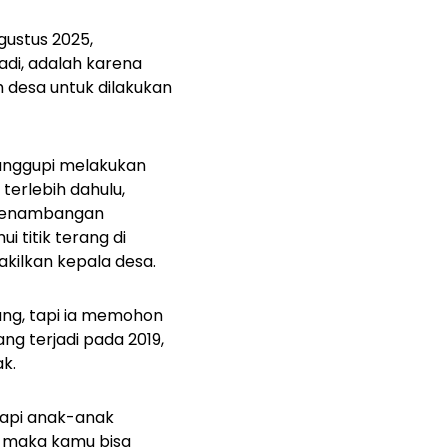
gustus 2025,
di, adalah karena
desa untuk dilakukan
anggupi melakukan
terlebih dahulu,
s penambangan
 titik terang di
kilkan kepala desa.
ang, tapi ia memohon
ng terjadi pada 2019,
k.
 tapi anak-anak
, maka kamu bisa