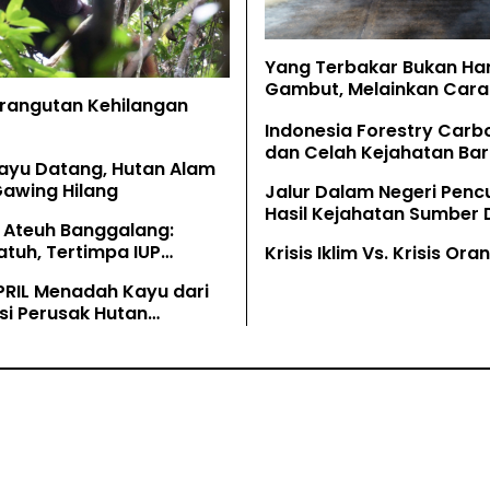
Yang Terbakar Bukan Ha
Gambut, Melainkan Cara 
Orangutan Kehilangan
Memahaminya
Indonesia Forestry Carb
dan Celah Kejahatan Bar
ayu Datang, Hutan Alam
Gawing Hilang
Jalur Dalam Negeri Penc
Hasil Kejahatan Sumber
 Ateuh Banggalang:
Alam
tuh, Tertimpa IUP
Krisis Iklim Vs. Krisis Or
g
PRIL Menadah Kayu dari
si Perusak Hutan
tan