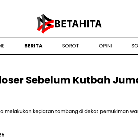
ME
BERITA
SOROT
OPINI
S
doser Sebelum Kutbah Juma
a melakukan kegiatan tambang di dekat pemukiman war
25