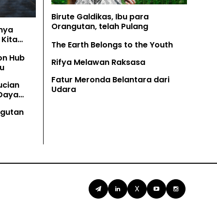
Birute Galdikas, Ibu para
Orangutan, telah Pulang
nya
Kita
The Earth Belongs to the Youth
on Hub
Rifya Melawan Raksasa
u
Fatur Meronda Belantara dari
ucian
Udara
 Daya
angutan
X