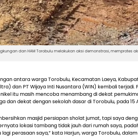
ngkungan dan HAM Torobulu melakukan aksi demonstrasi, memprotes ak
ngan antara warga Torobulu, Kecamatan Laeya, Kabupa
ltra) dan PT Wijaya Inti Nusantara (WIN) kembali terjadi
ikel itu masih mencoba menambang di dekat pemukiman
a dan dekat dengan sekolah dasar di Torobulu, pada 15 
rsihkan masjid persiapan sholat jumat, tapi saya denga
 ternyata lokasi tambang tidak jauh dari rumah saya, pad
 lagi perasaan saya,” kata Harjun, warga Torobulu, dalam 