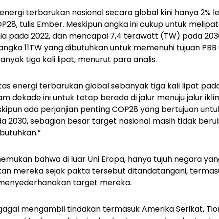
 energi terbarukan nasional secara global kini hanya 2% le
28, tulis Ember. Meskipun angka ini cukup untuk melipa
ia pada 2022, dan mencapai 7,4 terawatt (TW) pada 203
 angka 11TW yang dibutuhkan untuk memenuhi tujuan PBB
nyak tiga kali lipat, menurut para analis.
as energi terbarukan global sebanyak tiga kali lipat pad
m dekade ini untuk tetap berada di jalur menuju jalur ikli
kipun ada perjanjian penting COP28 yang bertujuan unt
a 2030, sebagian besar target nasional masih tidak beru
butuhkan.”
emukan bahwa di luar Uni Eropa, hanya tujuh negara ya
kan mereka sejak pakta tersebut ditandatangani, terma
h menyederhanakan target mereka.
gal mengambil tindakan termasuk Amerika Serikat, Tion