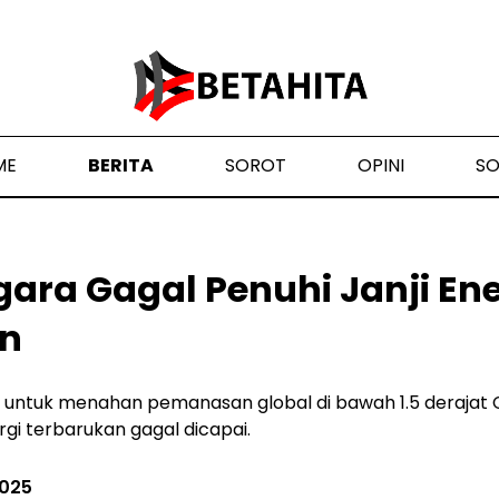
ME
BERITA
SOROT
OPINI
S
ara Gagal Penuhi Janji Ene
an
is untuk menahan pemanasan global di bawah 1.5 derajat
i terbarukan gagal dicapai.
2025