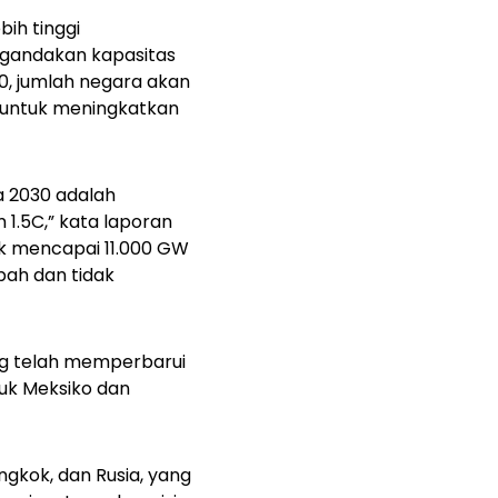
bih tinggi
tgandakan kapasitas
0, jumlah negara akan
 untuk meningkatkan
a 2030 adalah
m 1.5C,” kata laporan
uk mencapai 11.000 GW
bah dan tidak
ng telah memperbarui
suk Meksiko dan
gkok, dan Rusia, yang