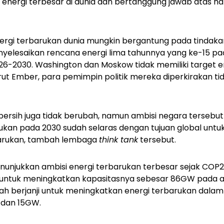
nergi terbesar di dunia dan bertanggung jawab atas ha
rgi terbarukan dunia mungkin bergantung pada tindakan 
yelesaikan rencana energi lima tahunnya yang ke-15 pada
6-2030. Washington dan Moskow tidak memiliki target e
rut Ember, para pemimpin politik mereka diperkirakan 
gi bersih juga tidak berubah, namun ambisi negara terse
ukan pada 2030 sudah selaras dengan tujuan global unt
barukan, tambah lembaga
think tank
tersebut.
nunjukkan ambisi energi terbarukan terbesar sejak COP2
ji untuk meningkatkan kapasitasnya sebesar 86GW pada ak
telah berjanji untuk meningkatkan energi terbarukan dala
 dan 15GW.