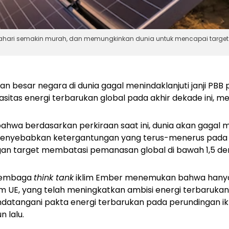
atahari semakin murah, dan memungkinkan dunia untuk mencapai target
n besar negara di dunia gagal menindaklanjuti janji PBB
tas energi terbarukan global pada akhir dekade ini, menu
 bahwa berdasarkan perkiraan saat ini, dunia akan gagal 
menyebabkan ketergantungan yang terus-menerus pada b
gan target membatasi pemanasan global di bawah 1,5 dera
 lembaga
think tank
iklim Ember menemukan bahwa hanya 
 UE, yang telah meningkatkan ambisi energi terbarukan
ndatangani pakta energi terbarukan pada perundingan ik
 lalu.