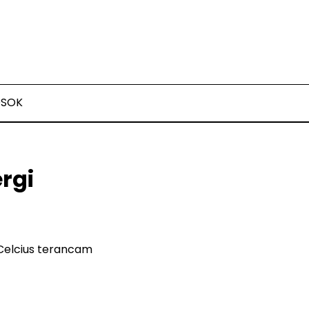
OSOK
rgi
 Celcius terancam