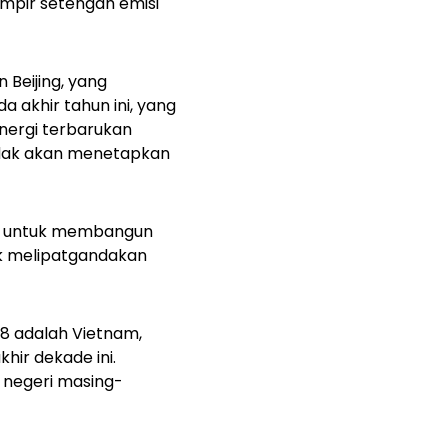
mpir setengah emisi
Beijing, yang
 akhir tahun ini, yang
nergi terbarukan
tidak akan menetapkan
but untuk membangun
uk melipatgandakan
8 adalah Vietnam,
hir dekade ini.
m negeri masing-