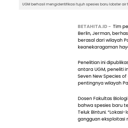
UGM berhasil mengidentifikasi tujuh spesies baru lobster ai
BETAHITA.ID -
T
im pe
Berlin, Jerman, berhas
berasal dari wilayah
keanekaragaman hayat
Penelitian ini dipubli
antara UGM, peneliti i
Seven New Species of 
pentingnya wilayah Pa
Dosen Fakultas Biologi
bahwa spesies baru ter
Teluk Bintuni. “Lokasi-
gangguan eksploitasi ma