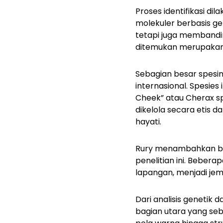
Proses identifikasi di
molekuler berbasis ge
tetapi juga memband
ditemukan merupakan 
Sebagian besar spesim
internasional. Spesi
Cheek”
atau
Cherax s
dikelola secara etis 
hayati.
Rury menambahkan bah
penelitian ini. Beber
lapangan, menjadi jemb
Dari analisis genetik 
bagian utara yang seb