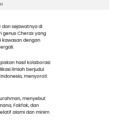
GM
) dan sejawatnya di
ri genus
Cherax
yang
ai kawasan dengan
rgali.
akan hasil kolaborasi
kasi ilmiah berjudul
Indonesia,
menyoroti
prilurahman, menyebut
mana, Fakfak, dan
relatif alami dan minim