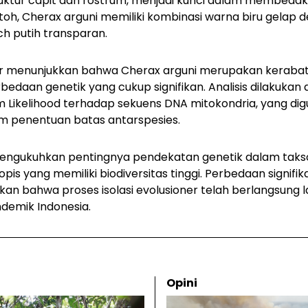
uktur capit dan rostrum, menjadi kunci dalam membedaka
toh,
Cherax arguni
memiliki kombinasi warna biru gelap 
h putih transparan.
ler menunjukkan bahwa
Cherax arguni
merupakan kerabat 
bedaan genetik yang cukup signifikan. Analisis dilakuka
 Likelihood terhadap sekuens DNA mitokondria, yang di
m penentuan batas antarspesies.
mengukuhkan pentingnya pendekatan genetik dalam tak
opis yang memiliki biodiversitas tinggi. Perbedaan signif
kan bahwa proses isolasi evolusioner telah berlangsun
demik Indonesia.
Opini