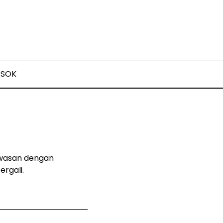
OSOK
awasan dengan
rgali.