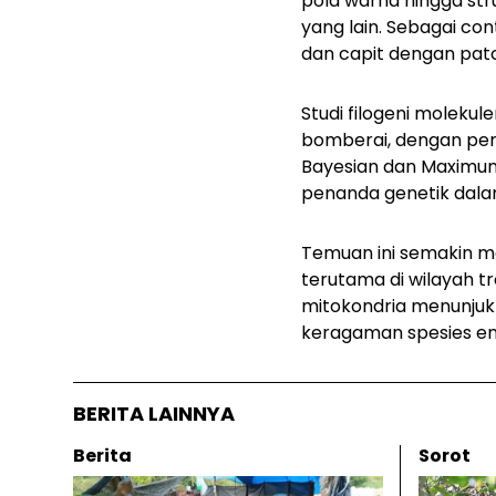
pola warna hingga str
yang lain. Sebagai con
dan capit dengan patc
Studi filogeni moleku
bomberai
, dengan per
Bayesian dan Maximum
penanda genetik dala
Temuan ini semakin 
terutama di wilayah tr
mitokondria menunjuk
keragaman spesies en
BERITA LAINNYA
Berita
Sorot