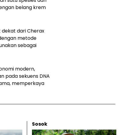
n satu spesies dari
dengan belang krem
dekat dari
Cherax
n dengan metode
gunakan sebagai
sonomi modern,
ikan pada sekuens DNA
g lama, memperkaya
Sosok