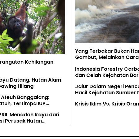
Yang Terbakar Bukan Ha
Gambut, Melainkan Cara 
Orangutan Kehilangan
Memahaminya
Indonesia Forestry Carb
dan Celah Kejahatan Bar
ayu Datang, Hutan Alam
Gawing Hilang
Jalur Dalam Negeri Penc
Hasil Kejahatan Sumber
 Ateuh Banggalang:
Alam
tuh, Tertimpa IUP
Krisis Iklim Vs. Krisis Or
g
PRIL Menadah Kayu dari
si Perusak Hutan
tan