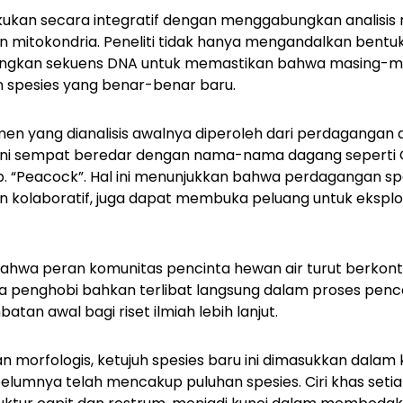
lakukan secara integratif dengan menggabungkan analisis 
n mitokondria. Peneliti tidak hanya mengandalkan bentu
ingkan sekuens DNA untuk memastikan bahwa masing-ma
spesies yang benar-benar baru.
en yang dianalisis awalnya diperoleh dari perdagangan 
es ini sempat beredar dengan nama-nama dagang seperti
p. “Peacock”
. Hal ini menunjukkan bahwa perdagangan spes
dan kolaboratif, juga dapat membuka peluang untuk eksp
wa peran komunitas pencinta hewan air turut berkontr
apa penghobi bahkan terlibat langsung dalam proses penc
atan awal bagi riset ilmiah lebih lanjut.
dan morfologis, ketujuh spesies baru ini dimasukkan dala
elumnya telah mencakup puluhan spesies. Ciri khas setiap