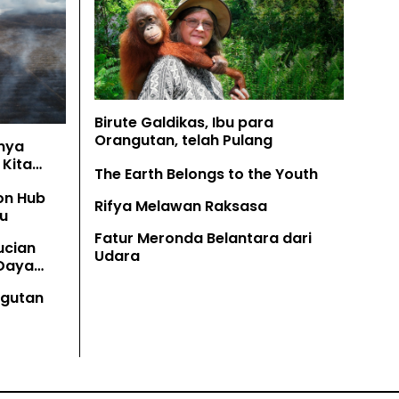
Birute Galdikas, Ibu para
Orangutan, telah Pulang
nya
Kita
The Earth Belongs to the Youth
on Hub
Rifya Melawan Raksasa
u
Fatur Meronda Belantara dari
ucian
Udara
 Daya
angutan