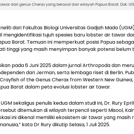
r tawar dari genus Cherax yang berasal dari wilayah Papua Barat. Dok: U
neliti dari Fakultas Biologi Universitas Gadjah Mada (UGM
il mengidentifikasi tujuh spesies baru lobster air tawar da
 Papua Barat. Temuan ini memperkuat posisi Papua sebag
i tinggi yang masih menyimpan banyak potensi belum te
kasikan pada 6 Juni 2025 dalam jurnal
Arthropoda
dan merup
ndependen dari Jerman, serta lembaga riset di Berlin. Publi
Crayfish of the Genus Cherax from Western New Guinea, 
pua Barat dalam peta evolusi lobster air tawar.
 UGM sekaligus penulis kedua dalam studi ini, Dr. Rury E
sebut ditemukan di wilayah terpencil seperti Misool, Kai
lokasi ini dikenal memiliki ekosistem air tawar yang masih 
nusia,” kata Dr Rury dikutip Selasa, 1 Juli 2025.