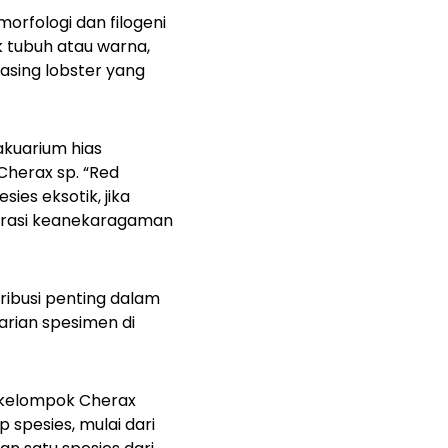
morfologi dan filogeni
k tubuh atau warna,
sing lobster yang
akuarium hias
Cherax sp. “Red
ies eksotik, jika
lorasi keanekaragaman
ibusi penting dalam
arian spesimen di
m kelompok
Cherax
 spesies, mulai dari