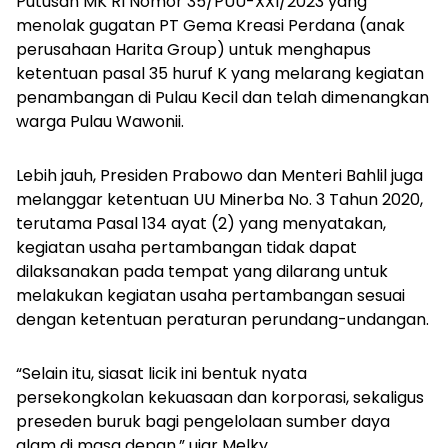
Putusan MK RI Nomor 35/PUU-XXI/2023 yang
menolak gugatan PT Gema Kreasi Perdana (anak
perusahaan Harita Group) untuk menghapus
ketentuan pasal 35 huruf K yang melarang kegiatan
penambangan di Pulau Kecil dan telah dimenangkan
warga Pulau Wawonii.
Lebih jauh, Presiden Prabowo dan Menteri Bahlil juga
melanggar ketentuan UU Minerba No. 3 Tahun 2020,
terutama Pasal 134 ayat (2) yang menyatakan,
kegiatan usaha pertambangan tidak dapat
dilaksanakan pada tempat yang dilarang untuk
melakukan kegiatan usaha pertambangan sesuai
dengan ketentuan peraturan perundang-undangan.
“Selain itu, siasat licik ini bentuk nyata
persekongkolan kekuasaan dan korporasi, sekaligus
preseden buruk bagi pengelolaan sumber daya
alam di masa depan,” ujar Melky.