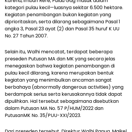
Karena, imbuh Rere, Pulau Gag masuk dalam
kategori pulau kecil—luasnya sekitar 6.500 hektare.
Kegiatan penambangan bukan kegiatan yang
diprioritaskan, serta dilarang sebagaimana Pasal 1
angka 3, Pasal 23 ayat (2) dan Pasal 35 huruf K UU
No. 27 Tahun 2007.
Selain itu, Walhi mencatat, terdapat beberapa
preseden Putusan MA dan MK yang secara jelas
menegaskan bahwa kegiatan penambangan di
pulau kecil dilarang, karena merupakan bentuk
kegiatan yang menimbulkan ancaman sangat
berbahaya (
abnormally dangerous activities
) yang
berdampak serius serta kerusakannya tidak dapat
dipulihkan. Hal tersebut sebagaimana disebutkan
dalam Putusan MA No. 57 P/HUM/2022 dan
PutusanMK No. 35/PUU-XXI/2023.
Dari preseden tersebut, Direktur Walhi Papua, Maikel