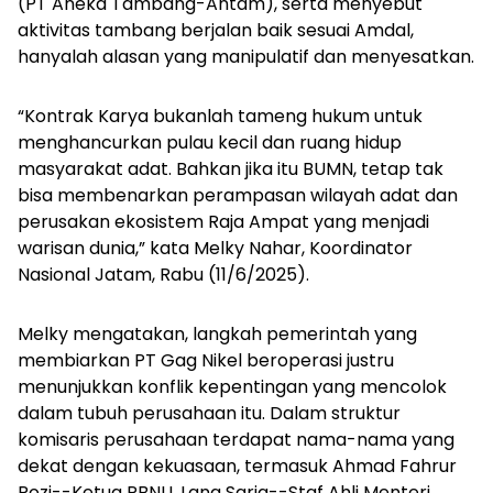
(PT Aneka Tambang-Antam), serta menyebut
aktivitas tambang berjalan baik sesuai Amdal,
hanyalah alasan yang manipulatif dan menyesatkan.
“Kontrak Karya bukanlah tameng hukum untuk
menghancurkan pulau kecil dan ruang hidup
masyarakat adat. Bahkan jika itu BUMN, tetap tak
bisa membenarkan perampasan wilayah adat dan
perusakan ekosistem Raja Ampat yang menjadi
warisan dunia,” kata Melky Nahar, Koordinator
Nasional Jatam, Rabu (11/6/2025).
Melky mengatakan, langkah pemerintah yang
membiarkan PT Gag Nikel beroperasi justru
menunjukkan konflik kepentingan yang mencolok
dalam tubuh perusahaan itu. Dalam struktur
komisaris perusahaan terdapat nama-nama yang
dekat dengan kekuasaan, termasuk Ahmad Fahrur
Rozi--Ketua PBNU, Lana Saria--Staf Ahli Menteri