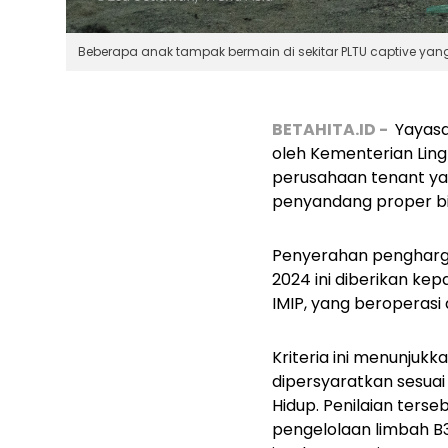
Beberapa anak tampak bermain di sekitar PLTU captive yang a
BETAHITA.ID -
Yayasa
oleh Kementerian Ling
perusahaan tenant yan
penyandang proper biru
Penyerahan pengharga
2024 ini diberikan ke
IMIP, yang beroperasi 
Kriteria ini menunjuk
dipersyaratkan sesua
Hidup. Penilaian terse
pengelolaan limbah B