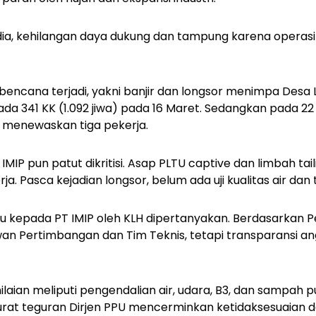
 dia, kehilangan daya dukung dan tampung karena operas
bencana terjadi, yakni banjir dan longsor menimpa Des
da 341 KK (1.092 jiwa) pada 16 Maret. Sedangkan pada 22 
MB menewaskan tiga pekerja.
MIP pun patut dikritisi. Asap PLTU captive dan limbah t
a. Pasca kejadian longsor, belum ada uji kualitas air dan 
u kepada PT IMIP oleh KLH dipertanyakan. Berdasarkan Pe
ewan Pertimbangan dan Tim Teknis, tetapi transparansi a
aian meliputi pengendalian air, udara, B3, dan sampah p
rat teguran Dirjen PPU mencerminkan ketidaksesuaian de