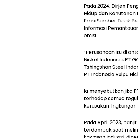
Pada 2024, Dirjen Pe
Hidup dan Kehutanan 
Emisi Sumber Tidak B
Informasi Pemantauan 
emisi.
“Perusahaan itu di an
Nickel Indonesia, PT G
Tshingshan Steel Indon
PT Indonesia Ruipu Nic
Ia menyebutkan jika P
terhadap semua regulas
kerusakan lingkungan 
Pada April 2023, banji
terdampak saat melinta
kawasan industri, dipe