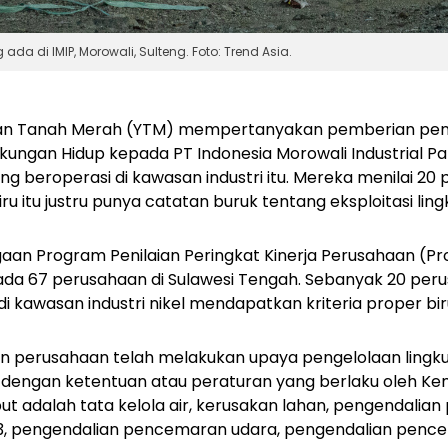
da di IMIP, Morowali, Sulteng. Foto: Trend Asia.
n Tanah Merah (YTM) mempertanyakan pemberian peng
kungan Hidup kepada PT Indonesia Morowali Industrial Par
g beroperasi di kawasan industri itu. Mereka menilai 20
 itu justru punya catatan buruk tentang eksploitasi ling
an Program Penilaian Peringkat Kinerja Perusahaan (Pr
pada 67 perusahaan di Sulawesi Tengah. Sebanyak 20 per
di kawasan industri nikel mendapatkan kriteria proper bir
kan perusahaan telah melakukan upaya pengelolaan ling
i dengan ketentuan atau peraturan yang berlaku oleh Ke
but adalah tata kelola air, kerusakan lahan, pengendalia
3, pengendalian pencemaran udara, pengendalian pence