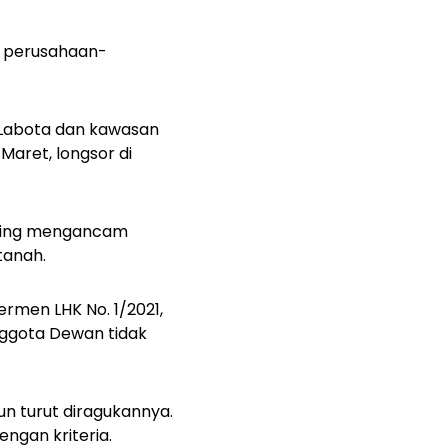
i perusahaan-
a Labota dan kawasan
Maret, longsor di
ailing mengancam
tanah.
rmen LHK No. 1/2021,
nggota Dewan tidak
un turut diragukannya.
ngan kriteria.