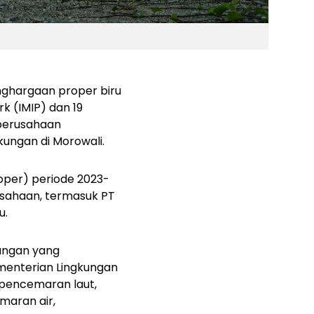
hargaan proper biru
k (IMIP) dan 19
 perusahaan
kungan di Morowali.
oper) periode 2023-
usahaan, termasuk PT
u.
kungan yang
menterian Lingkungan
n pencemaran laut,
maran air,