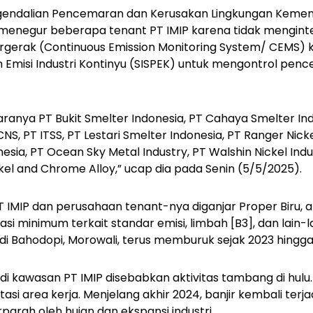
ngendalian Pencemaran dan Kerusakan Lingkungan Kemen
menegur beberapa tenant PT IMIP karena tidak menginte
ergerak (Continuous Emission Monitoring System/ CEMS) 
Emisi Industri Kontinyu (SISPEK) untuk mengontrol pen
taranya PT Bukit Smelter Indonesia, PT Cahaya Smelter In
CNS, PT ITSS, PT Lestari Smelter Indonesia, PT Ranger Nicke
esia, PT Ocean Sky Metal Industry, PT Walshin Nickel Indus
kel and Chrome Alloy,” ucap dia pada Senin (5/5/2025).
T IMIP dan perusahaan tenant-nya diganjar Proper Biru, 
i minimum terkait standar emisi, limbah [B3], dan lain-l
di Bahodopi, Morowali, terus memburuk sejak 2023 hingg
r di kawasan PT IMIP disebabkan aktivitas tambang di hul
si area kerja. Menjelang akhir 2024, banjir kembali terja
rparah oleh hujan dan ekspansi industri.