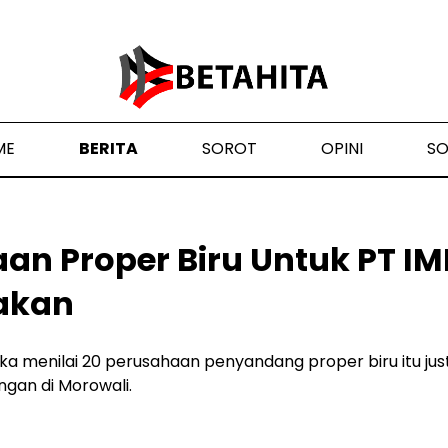
ME
BERITA
SOROT
OPINI
S
n Proper Biru Untuk PT IM
akan
a menilai 20 perusahaan penyandang proper biru itu jus
ngan di Morowali.