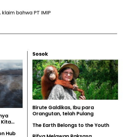
a, klaim bahwa PT IMIP
Sosok
Birute Galdikas, Ibu para
Orangutan, telah Pulang
nya
Kita
The Earth Belongs to the Youth
on Hub
Rifya Melawan Raksasa