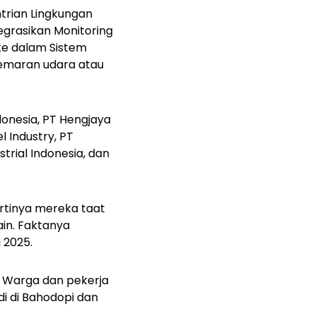
trian Lingkungan
grasikan Monitoring
ke dalam Sistem
cemaran udara atau
donesia, PT Hengjaya
l Industry, PT
trial Indonesia, dan
artinya mereka taat
ain. Faktanya
a 2025.
u. Warga dan pekerja
di di Bahodopi dan