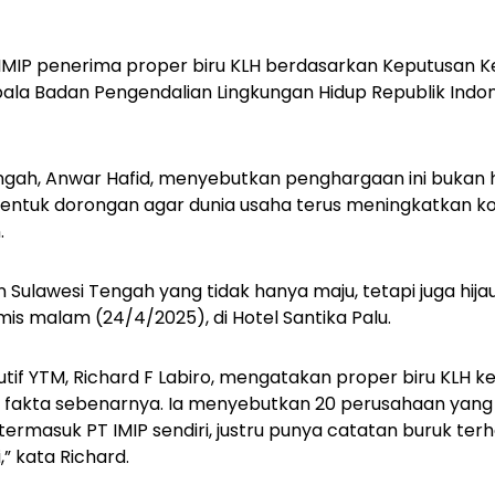
 IMIP penerima proper biru KLH berdasarkan Keputusan 
ala Badan Pengendalian Lingkungan Hidup Republik Indo
ngah, Anwar Hafid, menyebutkan
penghargaan ini bukan 
a bentuk dorongan agar dunia usaha terus meningkatkan
.
Sulawesi Tengah yang tidak hanya maju, tetapi juga hijau
mis malam (24/4/2025), di Hotel Santika Palu.
utif YTM, Richard F Labiro, mengatakan proper biru KLH k
fakta sebenarnya. Ia menyebutkan 20 perusahaan yang 
 termasuk PT IMIP sendiri, justru punya catatan buruk ter
,” kata Richard.