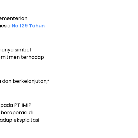
Kementerian
nesia
No 129 Tahun
hanya simbol
 komitmen terhadap
 dan berkelanjutan,”
epada PT IMIP
beroperasi di
hadap eksploitasi