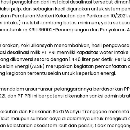
 hasil pengolahan dari instalasi desalinasi tersebut dima
duksi
pulp,
dan sebagian kecil digunakan untuk sistem pen
lam Peraturan Menteri Kelautan dan Perikanan 10/2021, 
r intake
) melebihi ambang batas minimum, yaitu sebesar 5
ncantumkan KBLI 36002-Penampungan dan Penyaluran Ai
Tarakan, Yoki Jiliansyah menambahkan, hasil pengawasan
asi desalinasi milik PT PRI memiliki kapasitas water intak
ang dikonversi setara dengan 1.446 liter per detik. Perlu 
Selain Energi (ALSE) merupakan kegiatan pemanfaatan ai
 kegiatan tertentu selain untuk keperluan energi.
a mendalam unsur-unsur pelanggarannya berdasarkan PP
1, dan PT PRI ini berpotensi dikenakan sanksi administratif
elautan dan Perikanan Sakti Wahyu Trenggono meminta
aut maupun sumber daya di dalamnya untuk mengikuti a
an kelestarian ekosistem laut dan pesisir, tidak menggan