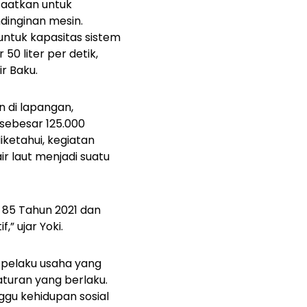
nfaatkan untuk
dinginan mesin.
untuk kapasitas sistem
0 liter per detik,
r Baku.
 di lapangan,
e sebesar 125.000
diketahui, kegiatan
r laut menjadi suatu
 85 Tahun 2021 dan
,” ujar Yoki.
 pelaku usaha yang
turan yang berlaku.
ggu kehidupan sosial