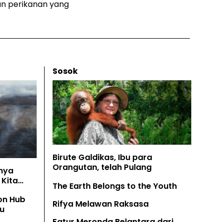
n perikanan yang
Sosok
Birute Galdikas, Ibu para
Orangutan, telah Pulang
nya
Kita
The Earth Belongs to the Youth
on Hub
Rifya Melawan Raksasa
u
Fatur Meronda Belantara dari