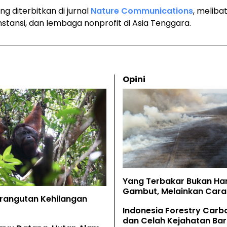
ng diterbitkan di jurnal
Nature Communications
, melibat
instansi, dan lembaga nonprofit di Asia Tenggara.
Opini
Yang Terbakar Bukan Ha
Gambut, Melainkan Cara 
Orangutan Kehilangan
Memahaminya
Indonesia Forestry Carb
dan Celah Kejahatan Bar