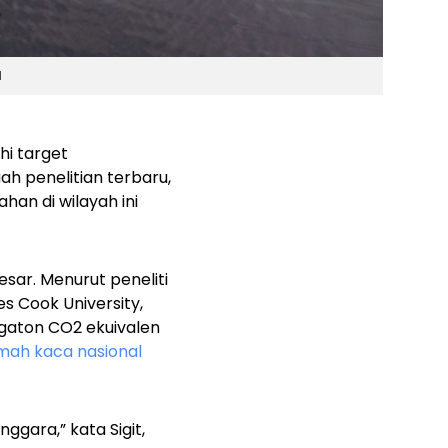
N
i target
h penelitian terbaru,
an di wilayah ini
.
ar. Menurut peneliti
 Cook University,
egaton CO2 ekuivalen
umah kaca nasional
ggara,” kata Sigit,