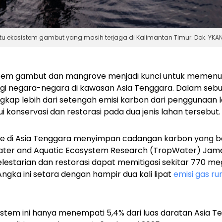
tu ekosistem gambut yang masih terjaga di Kalimantan Timur. Dok. YKA
tem gambut dan mangrove menjadi kunci untuk memenuh
i negara-negara di kawasan Asia Tenggara. Dalam sebua
ap lebih dari setengah emisi karbon dari penggunaan lah
ui konservasi dan restorasi pada dua jenis lahan tersebut
di Asia Tenggara menyimpan cadangan karbon yang bes
Water and Aquatic Ecosystem Research (TropWater) James
pelestarian dan restorasi dapat memitigasi sekitar 770 m
ngka ini setara dengan hampir dua kali lipat
emisi gas r
stem ini hanya menempati 5,4% dari luas daratan Asia Ten