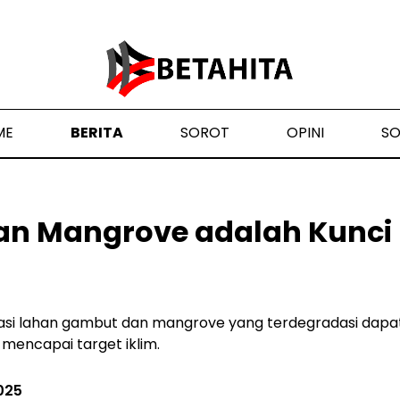
ME
BERITA
SOROT
OPINI
S
n Mangrove adalah Kunci 
rasi lahan gambut dan mangrove yang terdegradasi da
mencapai target iklim.
025