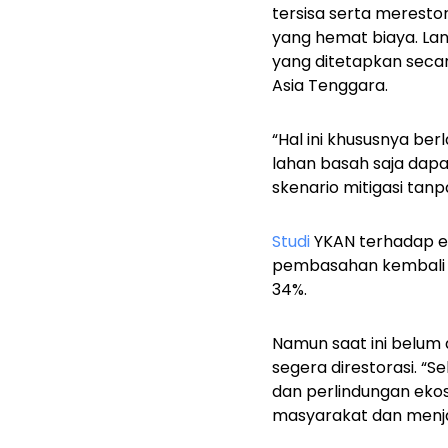
tersisa serta meresto
yang hemat biaya. La
yang ditetapkan secar
Asia Tenggara.
“Hal ini khususnya ber
lahan basah saja dap
skenario mitigasi tanp
Studi
YKAN terhadap e
pembasahan kembali l
34%.
Namun saat ini belum a
segera direstorasi. “
dan perlindungan eko
masyarakat dan menja