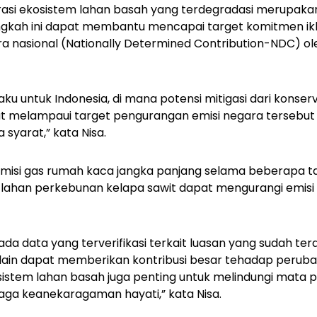
rasi ekosistem lahan basah yang terdegradasi merupakan 
ngkah ini dapat membantu mencapai target komitmen ikl
a nasional (
Nationally Determined Contribution-
NDC) ol
laku untuk Indonesia, di mana potensi mitigasi dari konse
at melampaui target pengurangan emisi negara tersebut
a syarat,” kata Nisa.
misi gas rumah kaca jangka panjang selama beberapa 
ahan perkebunan kelapa sawit dapat mengurangi emisi 
da data yang terverifikasi terkait luasan yang sudah ter
Selain dapat memberikan kontribusi besar tehadap peruba
sistem lahan basah juga penting untuk melindungi mata 
ga keanekaragaman hayati,” kata Nisa.