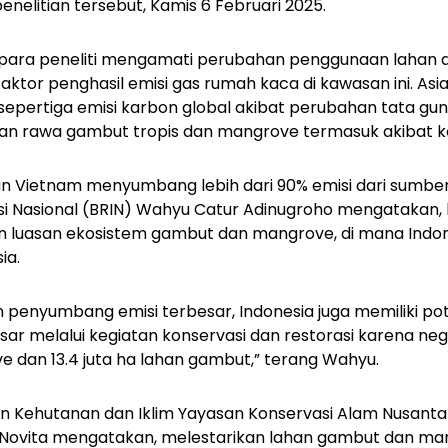
nelitian tersebut,
Kamis 6 Februari 2025.
, para peneliti mengamati perubahan penggunaan lahan 
faktor penghasil emisi gas rumah kaca di kawasan ini. As
pertiga emisi karbon global akibat perubahan tata gun
utan rawa gambut tropis dan mangrove termasuk akibat 
an Vietnam menyumbang lebih dari 90% emisi dari sumber em
si Nasional (BRIN) Wahyu Catur Adinugroho mengatakan, 
gan luasan ekosistem gambut dan mangrove, di mana Indon
sia.
enyumbang emisi terbesar, Indonesia juga memiliki pote
ar melalui kegiatan konservasi dan restorasi karena nega
e dan 13.4 juta ha lahan gambut,” terang Wahyu.
n Kehutanan dan Iklim Yayasan Konservasi Alam Nusanta
sa Novita mengatakan, melestarikan lahan gambut dan m