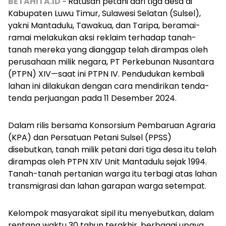
BETAHITA.ID -
Ratusan petani dari tiga desa di
Kabupaten Luwu Timur, Sulawesi Selatan (Sulsel),
yakni Mantadulu, Tawakua, dan Taripa, beramai-
ramai melakukan aksi reklaim terhadap tanah-
tanah mereka yang dianggap telah dirampas oleh
perusahaan milik negara, PT Perkebunan Nusantara
(PTPN) XIV—saat ini PTPN IV. Pendudukan kembali
lahan ini dilakukan dengan cara mendirikan tenda-
tenda perjuangan pada 11 Desember 2024.
Dalam rilis bersama Konsorsium Pembaruan Agraria
(KPA) dan Persatuan Petani Sulsel (PPSS)
disebutkan, tanah milik petani dari tiga desa itu telah
dirampas oleh PTPN XIV Unit Mantadulu sejak 1994.
Tanah-tanah pertanian warga itu terbagi atas lahan
transmigrasi dan lahan garapan warga setempat.
Kelompok masyarakat sipil itu menyebutkan, dalam
rentang waktu 30 tahun terakhir, berbagai upaya