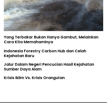
Bir
ng Terbakar Bukan Hanya Gambut, Melainkan
The
ra Kita Memahaminya
Ri
donesia Forestry Carbon Hub dan Celah
jahatan Baru
Fat
ur Dalam Negeri Pencucian Hasil Kejahatan
mber Daya Alam
sis Iklim Vs. Krisis Orangutan