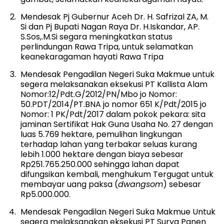
Mendesak Pj Gubernur Aceh Dr. H. Safrizal ZA, M.
Si dan Pj Bupati Nagan Raya Dr. H.Iskandar, AP.
S.Sos,.M.Si segara meningkatkan status
perlindungan Rawa Tripa, untuk selamatkan
keanekaragaman hayati Rawa Tripa
Mendesak Pengadilan Negeri Suka Makmue untuk
segera melaksanakan eksekusi PT Kallista Alam
Nomor:12/Pdt.G/2012/PN/Mbo jo Nomor:
50.PDT/2014/PT.BNA jo nomor 651 K/Pdt/2015 jo
Nomor: 1 PK/Pdt/2017 dalam pokok pekara: sita
jaminan Sertifikat Hak Guna Usaha No. 27 dengan
luas 5.769 hektare, pemulihan lingkungan
terhadap lahan yang terbakar seluas kurang
lebih 1.000 hektare dengan biaya sebesar
Rp251.765.250.000 sehingga lahan dapat
difungsikan kembali, menghukum Tergugat untuk
membayar uang paksa (
dwangsom
) sebesar
Rp5.000.000.
Mendesak Pengadilan Negeri Suka Makmue Untuk
segera melaksanakan eksekusi PT Surya Panen