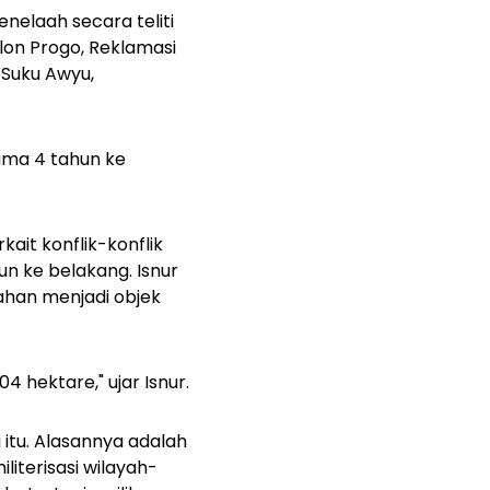
nelaah secara teliti
lon Progo, Reklamasi
 Suku Awyu,
ama 4 tahun ke
ait konflik-konflik
n ke belakang. Isnur
ahan menjadi objek
 hektare," ujar Isnur.
i itu. Alasannya adalah
iterisasi wilayah-