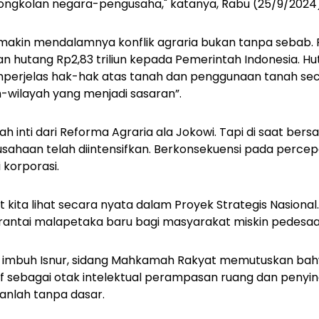
ongkolan negara-pengusaha," katanya, Rabu (25/9/2024)
makin mendalamnya konflik agraria bukan tanpa sebab. Pa
 hutang Rp2,83 triliun kepada Pemerintah Indonesia. Hut
perjelas hak-hak atas tanah dan penggunaan tanah sec
h-wilayah yang menjadi sasaran”.
alah inti dari Reforma Agraria ala Jokowi. Tapi di saat b
sahaan telah diintensifkan. Berkonsekuensi pada perce
korporasi.
 kita lihat secara nyata dalam Proyek Strategis Nasional.
 rantai malapetaka baru bagi masyarakat miskin pedesaan,
lu, imbuh Isnur, sidang Mahkamah Rakyat memutuskan bah
if sebagai otak intelektual perampasan ruang dan penyin
kanlah tanpa dasar.