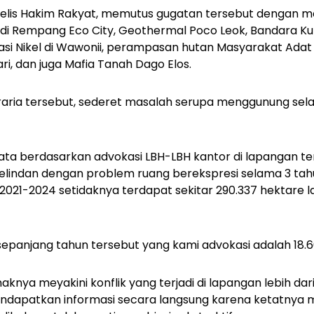
jelis Hakim Rakyat, memutus gugatan tersebut dengan me
ia di Rempang Eco City, Geothermal Poco Leok, Bandara Ku
rasi Nikel di Wawonii, perampasan hutan Masyarakat Adat
, dan juga Mafia Tanah Dago Elos.
graria tersebut, sederet masalah serupa menggunung sel
ta berdasarkan advokasi LBH-LBH kantor di lapangan terk
kelindan dengan problem ruang berekspresi selama 3 tahu
021-2024 setidaknya terdapat sekitar 290.337 hektare l
sepanjang tahun tersebut yang kami advokasi adalah 18.604
haknya meyakini konflik yang terjadi di lapangan lebih dar
ndapatkan informasi secara langsung karena ketatnya mil