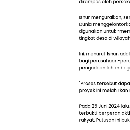
dirampas oleh persek
Isnur menguraikan, se
Dunia menggelontorkan
digunakan untuk “mem
tingkat desa di wilaya
Ini, menurut Isnur, ad
bagi perusahaan-peru
pengadaan lahan bagi 
"Proses tersebut dapat
proyek ini melahirkan
Pada 25 Juni 2024 la
terbukti berperan akt
rakyat. Putusan ini bu