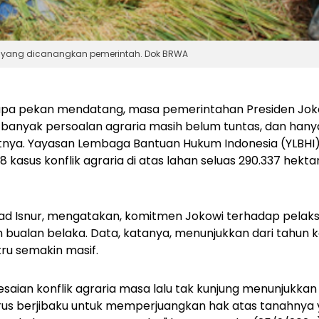
ia yang dicanangkan pemerintah. Dok BRWA
pa pekan mendatang, masa pemerintahan Presiden Jok
banyak persoalan agraria masih belum tuntas, dan hanya
tnya. Yayasan Lembaga Bantuan Hukum Indonesia (YLBHI
 kasus konflik agraria di atas lahan seluas 290.337 hektar
d Isnur, mengatakan, komitmen Jokowi terhadap pela
ah bualan belaka. Data, katanya, menunjukkan dari tahun
tru semakin masif.
aian konflik agraria masa lalu tak kunjung menunjukkan t
us berjibaku untuk memperjuangkan hak atas tanahnya