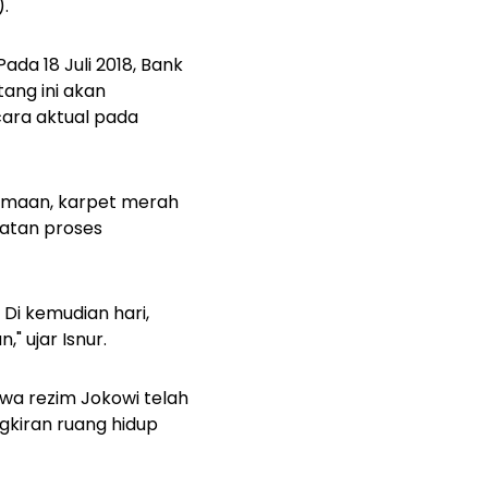
.
da 18 Juli 2018, Bank
ang ini akan
ara aktual pada
ersamaan, karpet merah
patan proses
 Di kemudian hari,
" ujar Isnur.
wa rezim Jokowi telah
gkiran ruang hidup