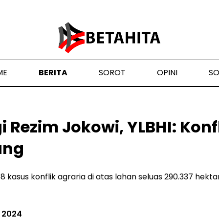
ME
BERITA
SOROT
OPINI
S
gi Rezim Jokowi, YLBHI: Konf
ung
 kasus konflik agraria di atas lahan seluas 290.337 hektar
 2024