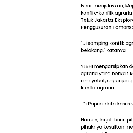
Isnur menjelaskan, Ma
konflik-konflik agrar
Teluk Jakarta, Eksplo
Penggusuran Tamansari
"Di samping konflik a
belakang," katanya.
YLBHI mengarsipkan da
agraria yang berkait 
menyebut, sepanjang 2
konflik agraria.
"Di Papua, data kasus 
Namun, lanjut Isnur, pi
pihaknya kesulitan me