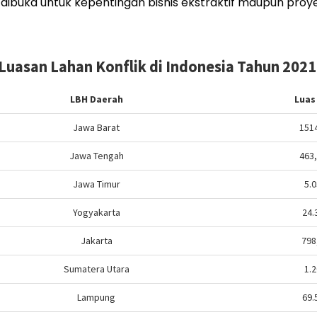
dibuka untuk kepentingan bisnis ekstraktif maupun proyek