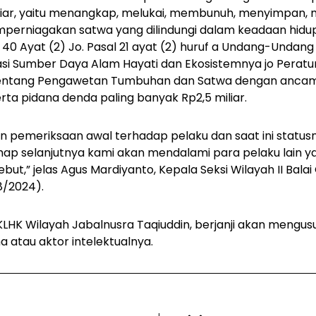
iar, yaitu menangkap, melukai, membunuh, menyimpan, m
erniagakan satwa yang dilindungi dalam keadaan hidu
40 Ayat (2) Jo. Pasal 21 ayat (2) huruf a Undang-Undan
asi Sumber Daya Alam Hayati dan Ekosistemnya jo Peratu
tentang Pengawetan Tumbuhan dan Satwa dengan ancam
rta pidana denda paling banyak Rp2,5 miliar.
 pemeriksaan awal terhadap pelaku dan saat ini status
hap selanjutnya kami akan mendalami para pelaku lain y
but,” jelas Agus Mardiyanto, Kepala Seksi Wilayah II Bal
8/2024).
LHK Wilayah Jabalnusra Taqiuddin, berjanji akan mengusut
 atau aktor intelektualnya.