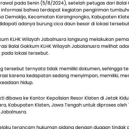
erawal pada Senin (5/8/2024), setelah petugas dari Bala
informasi bahwa terdapat kegiatan pengiriman tumbuhan
esa Demakijo, Kecamatan Karangnongko, Kabupaten Klate
, didapati adanya burung cica daun besar di lokasi tersebut
kkum KLHK Wilayah Jabalnusra langsung melakukan pema
rasi Balai Gakkum KLHK Wilayah Jabalanusra melihat adan
 pada lokasi tersebut.
ng tersebut ternyata tidak memiliki dokumen, sehingga te
perasi karena kedapatan sedang menyimpan, memiliki, 
 keadaan hidup.
ti dibawa ke Kantor Kepolisian Resor Klaten di Jetak Kid
a, Kabupaten Klaten, Jawa Tengah untuk diproses oleh T
Jabalnusra.
elaku terancam hukuman pidana dengan dugaan tindak 