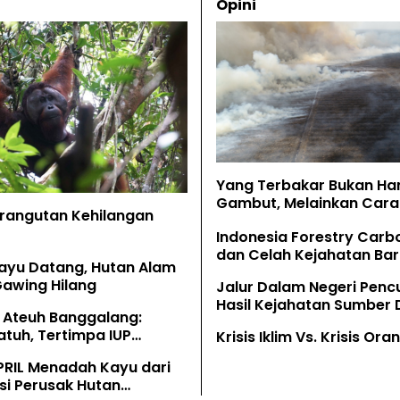
Opini
Yang Terbakar Bukan Ha
Gambut, Melainkan Cara 
Orangutan Kehilangan
Memahaminya
Indonesia Forestry Carb
dan Celah Kejahatan Bar
ayu Datang, Hutan Alam
Gawing Hilang
Jalur Dalam Negeri Penc
Hasil Kejahatan Sumber
 Ateuh Banggalang:
Alam
tuh, Tertimpa IUP
Krisis Iklim Vs. Krisis Or
g
PRIL Menadah Kayu dari
si Perusak Hutan