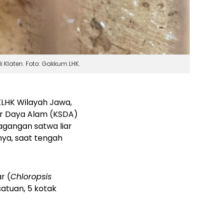
 Klaten. Foto: Gakkum LHK.
KLHK Wilayah Jawa,
er Daya Alam (KSDA)
agangan satwa liar
knya, saat tengah
r (
Chloropsis
atuan, 5 kotak