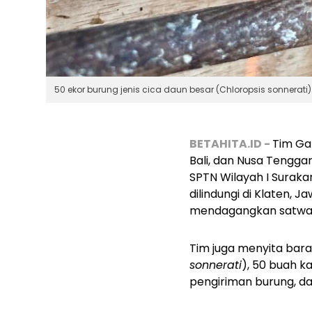
50 ekor burung jenis cica daun besar (Chloropsis sonnerati)
BETAHITA.ID -
Tim Ga
Bali, dan Nusa Tengg
SPTN Wilayah I Suraka
dilindungi di Klaten, J
mendagangkan satwa li
Tim juga menyita baran
sonnerati
), 50 buah k
pengiriman burung, da