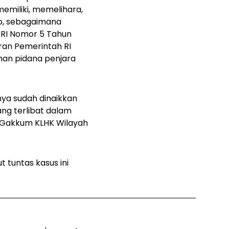
emiliki, memelihara,
p, sebagaimana
g RI Nomor 5 Tahun
ran Pemerintah RI
an pidana penjara
nya sudah dinaikkan
ang terlibat dalam
ai Gakkum KLHK Wilayah
 tuntas kasus ini