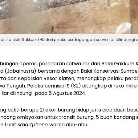
 disita oleh Gakkum LHK dari pelaku perdagangan satwa liar dilindungi di
bungan operasi peredaran satwa liar dari Balai Gakkum 
ara (Jabalnusra) bersama dengan Balai Konservasi Sumb
rta dan Kepolisian Resor Klaten, menangkap pelaku perd
awa Tengah. Pelaku berinisial S (32) ditangkap di ruko mili
ar dilindungi pada 6 Agustus 2024.
g bukti berupa 21 ekor burung hidup jenis cica daun besa
andang ombyokan untuk transit burung, 5 buah kandang s
n 1 unit
smartphone
warna abu-abu.