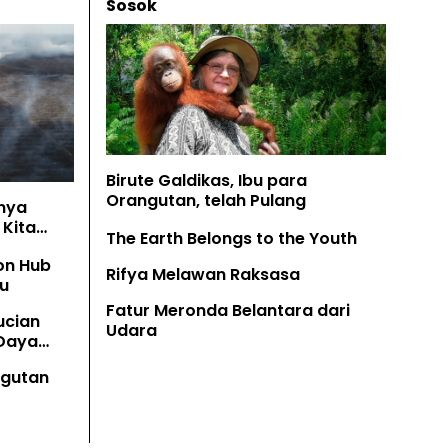
Sosok
Birute Galdikas, Ibu para
Orangutan, telah Pulang
nya
Kita
The Earth Belongs to the Youth
on Hub
Rifya Melawan Raksasa
u
Fatur Meronda Belantara dari
ucian
Udara
 Daya
angutan