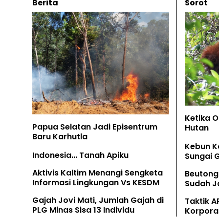
Berita
Sorot
Ketika 
Papua Selatan Jadi Episentrum
Hutan
Baru Karhutla
Kebun K
Indonesia... Tanah Apiku
Sungai 
Aktivis Kaltim Menangi Sengketa
Beutong
Informasi Lingkungan Vs KESDM
Sudah Ja
Tamban
Gajah Jovi Mati, Jumlah Gajah di
Taktik A
PLG Minas Sisa 13 Individu
Korpora