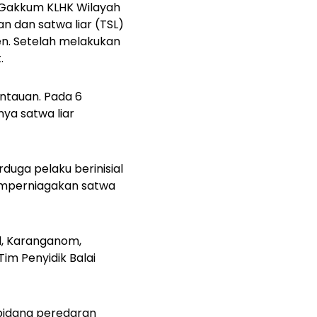
i Gakkum KLHK Wilayah
 dan satwa liar (TSL)
n. Setelah melakukan
.
ntauan. Pada 6
ya satwa liar
rduga pelaku berinisial
memperniagakan satwa
ul, Karanganom,
im Penyidik Balai
pidana peredaran