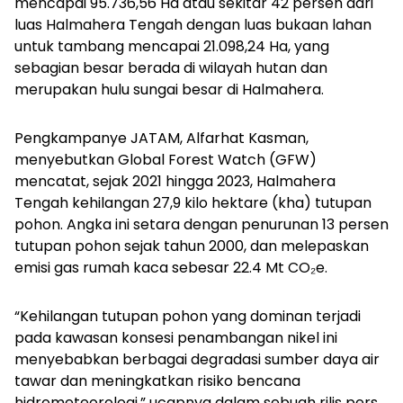
mencapai 95.736,56 Ha atau sekitar 42 persen dari
luas Halmahera Tengah dengan luas bukaan lahan
untuk tambang mencapai 21.098,24 Ha, yang
sebagian besar berada di wilayah hutan dan
merupakan hulu sungai besar di Halmahera.
Pengkampanye JATAM, Alfarhat Kasman,
menyebutkan Global Forest Watch (GFW)
mencatat, sejak 2021 hingga 2023, Halmahera
Tengah kehilangan 27,9 kilo hektare (kha) tutupan
pohon. Angka ini setara dengan penurunan 13 persen
tutupan pohon sejak tahun 2000, dan melepaskan
emisi gas rumah kaca sebesar 22.4 Mt CO₂e.
“Kehilangan tutupan pohon yang dominan terjadi
pada kawasan konsesi penambangan nikel ini
menyebabkan berbagai degradasi sumber daya air
tawar dan meningkatkan risiko bencana
hidrometeorologi,” ucapnya dalam sebuah rilis pers.