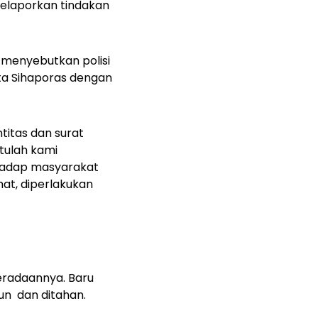
elaporkan tindakan
 menyebutkan polisi
a Sihaporas dengan
titas dan surat
tulah kami
hadap masyarakat
at, diperlakukan
eradaannya. Baru
gun dan ditahan.