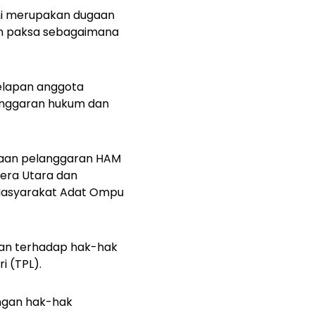
 ini merupakan dugaan
gan paksa sebagaimana
elapan anggota
anggaran hukum dan
ugaan pelanggaran HAM
era Utara dan
 Masyarakat Adat Ompu
gan terhadap hak-hak
i (TPL).
ngan hak-hak