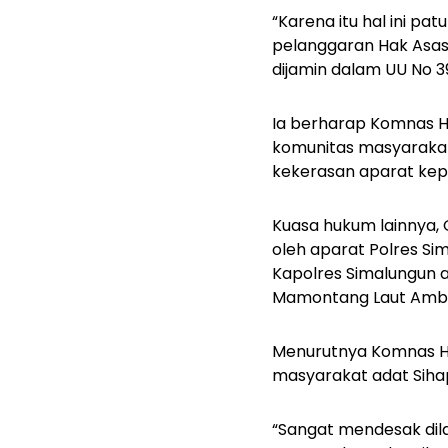
“Karena itu hal ini pa
pelanggaran Hak Asas
dijamin dalam UU No 3
Ia berharap Komnas H
komunitas masyarakat
kekerasan aparat kepo
Kuasa hukum lainnya,
oleh aparat Polres S
Kapolres Simalungun 
Mamontang Laut Ambar
Menurutnya Komnas HA
masyarakat adat Sihapo
“Sangat mendesak dil