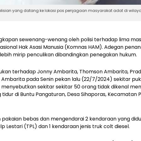
lisian yang datang ke lokasi pos penjagaan masyarakat adat di wilay
kapan sewenang-wenang oleh polisi terhadap lima mas
 Nasional Hak Asasi Manusia (Komnas HAM). Adegan pena
 lebih mirip penculikan dibandingkan penegakan hukum.
kukan terhadap Jonny Ambarita, Thomson Ambarita, Pra
mbarita pada Senin pekan lalu (22/7/2024) sekitar puku
 menyebutkan sekitar sekitar 50 orang tidak dikenal me
 tidur di Buntu Pangaturan, Desa Sihaporas, Kecamatan
akaian bebas dan mengendarai 2 kendaraan yang didug
Lestari (TPL) dan 1 kendaraan jenis truk colt diesel.