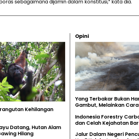
oras sebagaimana dijamin dalam konstitusi,” kata dia.
Opini
Yang Terbakar Bukan Ha
Gambut, Melainkan Cara 
Orangutan Kehilangan
Memahaminya
Indonesia Forestry Carb
dan Celah Kejahatan Bar
ayu Datang, Hutan Alam
Gawing Hilang
Jalur Dalam Negeri Penc