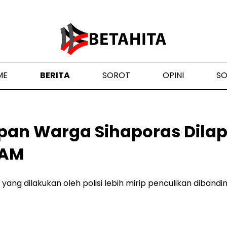
ME
BERITA
SOROT
OPINI
S
an Warga Sihaporas Dilap
HAM
ng dilakukan oleh polisi lebih mirip penculikan diban