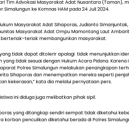
ri Tim Advokasi Masyarakat Adat Nusantara (Taman), m
or Simalungun ke Komnas HAM pada 24 Juli 2024.
ukum Masyarakat Adat Sihaporas, Judianto Simanjuntak,
unitas Masyarakat Adat Ompu Mamontang Laut Ambarit
 berteriak–teriak membangunkan masyarakat.
yang tidak dapat ditolerir apalagi tidak menunjukkan iden
 yang tidak sesuai dengan Hukum Acara Pidana. Karena i
aparat Polres Simalungun melakukan penangkapan ter
ita Sihaporas dan menempatkan mereka seperti penjah
 kekerasan,” kata dia melalui pernyataan pers.
istiwa ini diduga juga melibatkan pihak sipil.
oras yang ditangkap sendiri sempat tidak diketahui keb
ra korban penculikan diketahui berada di Polres Simalun