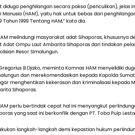
tut diduga penghilangan secara paksa (penculikan), jelas
i Manusia (HAM), yaitu hak untuk bebas dari penghilan
9 Tahun 1999 Tentang HAM,” kata dia.
AM melindungi masyarakat adat Sihaporas, khususnya d
 Adat Ompu Laut Ambarita Sihaporas dari tindakan pel
lisian Resor Simalungun.
 Gregorius B.Djako, meminta Komnas HAM menyelidiki d
imalungun dan merekomendasikan kepada Kapolda Sumat
agar menghentikan kekerasan dan kriminalisasi kepada
ita Sihaporas.
M perlu bertindak cepat hal ini menyangkut perlindun
ras yang saat ini berkonflik dengan PT. Toba Pulp Lestar
akukan langkah-langkah demi kepastian hukum perlindu