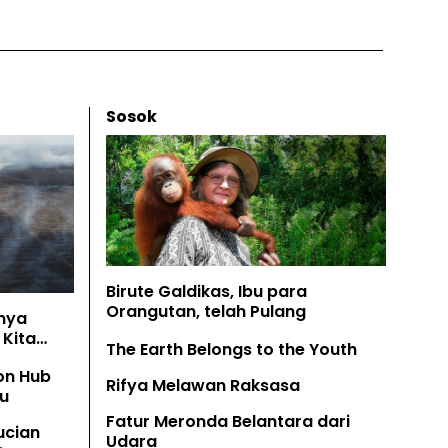
Sosok
Birute Galdikas, Ibu para
Orangutan, telah Pulang
nya
Kita
The Earth Belongs to the Youth
on Hub
Rifya Melawan Raksasa
u
Fatur Meronda Belantara dari
ucian
Udara