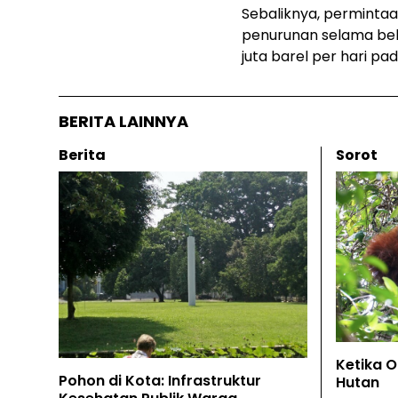
Sebaliknya, perminta
penurunan selama beb
juta barel per hari pa
BERITA LAINNYA
Berita
Sorot
Ketika 
Pohon di Kota: Infrastruktur
Hutan