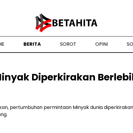
ME
BERITA
SOROT
OPINI
S
inyak Diperkirakan Berleb
kan, pertumbuhan permintaan Minyak dunia diperkiraka
ng.