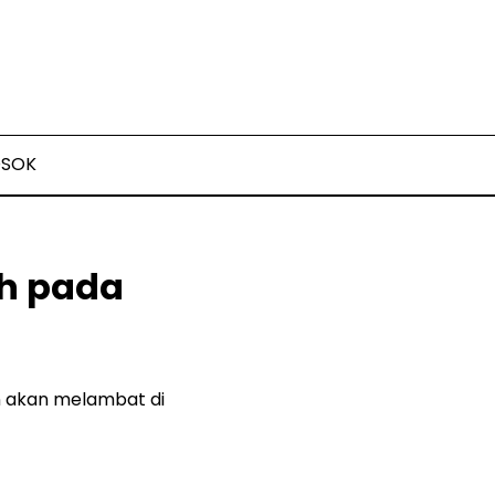
OSOK
ih pada
n akan melambat di