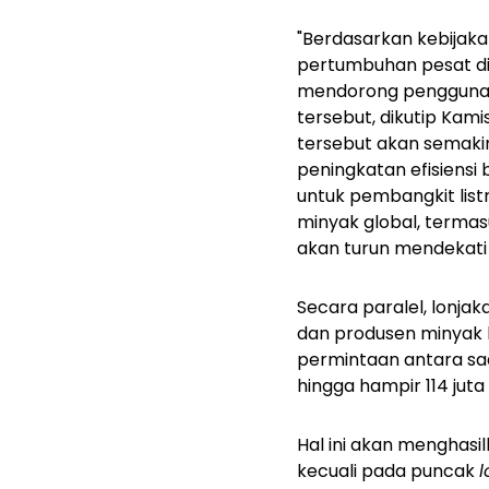
"Berdasarkan kebijaka
pertumbuhan pesat di 
mendorong penggunaan 
tersebut, dikutip Kami
tersebut akan semakin 
peningkatan efisiens
untuk pembangkit list
minyak global, termasu
akan turun mendekati 1
Secara paralel, lonjak
dan produsen minyak 
permintaan antara saa
hingga hampir 114 juta
Hal ini akan menghasi
kecuali pada puncak