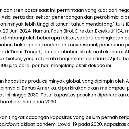
n dan tren pasar saat ini, permintaan yang kuat dari n
Asia, serta dari sektor penerbangan dan petrokimia, dip
minyak lebih tinggi di tahun-tahun mendatang," tulis I
s, 20 Juni 2024. Namun,
Fatih Birol, Direktur Eksekutif IE
diimbangi oleh beberapa faktor, seperti peningkatan penj
i bahan bakar pada kendaraan konvensional, penurunan
rik di Timur Tengah, dan perubahan struktural ekonomi.
A
k biofuel, yang rata-rata berjumlah lebih dari 102 juta ba
06 juta barel per hari menjelang akhir dekade ini.
an kapasitas produksi minyak global, yang dipimpin oleh 
lainnya di Benua Amerika, diperkirakan akan melampaui
t ini hingga 2030. Total kapasitas pasokan diperkirakan
 barel per hari pada 2030.
lkan tingkat cadangan kapasitas yang belum pernah terj
lockdown
akibat pandemi Covid-19 pada 2020. Kapasitas