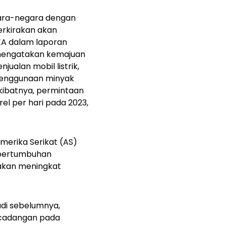
egara-negara dengan
erkirakan akan
EA dalam laporan
A, mengatakan kemajuan
ualan mobil listrik,
 penggunaan minyak
kibatnya, permintaan
rel per hari pada 2023,
Amerika Serikat (AS)
 pertumbuhan
 akan meningkat
adi sebelumnya,
 cadangan pada