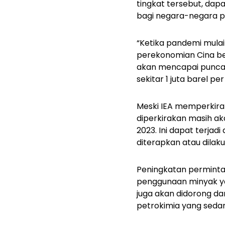
tingkat tersebut, dap
bagi negara-negara p
“Ketika pandemi mulai
perekonomian Cina be
akan mencapai puncak
sekitar 1 juta barel per 
Meski IEA memperkir
diperkirakan masih ak
2023. Ini dapat terjad
diterapkan atau dilak
Peningkatan perminta
penggunaan minyak yang
juga akan didorong da
petrokimia yang seda