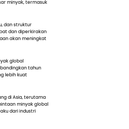
sar minyak, termasuk
, dan struktur
at dan diperkirakan
taan akan meningkat
yak global
dibandingkan tahun
g lebih kuat
g di Asia, terutama
rmintaan minyak global
ku dari industri