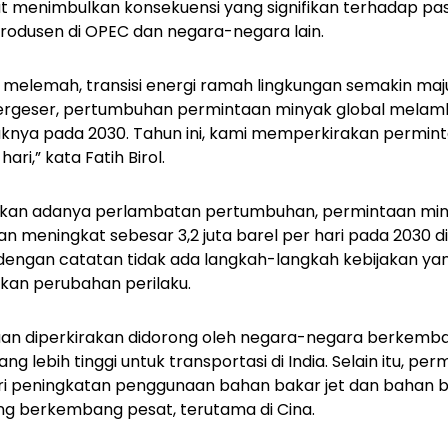
at menimbulkan konsekuensi yang signifikan terhadap pa
rodusen di OPEC dan negara-negara lain.
 melemah, transisi energi ramah lingkungan semakin maju
rgeser, pertumbuhan permintaan minyak global melamb
nya pada 2030. Tahun ini, kami memperkirakan permin
hari,” kata Fatih Birol.
akan adanya perlambatan pertumbuhan, permintaan min
an meningkat sebesar 3,2 juta barel per hari pada 2030 
i dengan catatan tidak ada langkah-langkah kebijakan yan
ukan perubahan perilaku.
an diperkirakan didorong oleh negara-negara berkemban
 lebih tinggi untuk transportasi di India. Selain itu, pe
ri peningkatan penggunaan bahan bakar jet dan bahan ba
ng berkembang pesat, terutama di Cina.