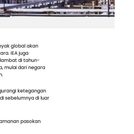
nyak global akan
gara.
IEA juga
lambat di tahun-
, mulai dari negara
n.
ngurangi ketegangan
i sebelumnya di luar
a keamanan pasokan