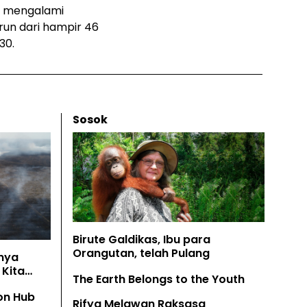
us mengalami
un dari hampir 46
30.
Sosok
Birute Galdikas, Ibu para
Orangutan, telah Pulang
nya
Kita
The Earth Belongs to the Youth
on Hub
Rifya Melawan Raksasa