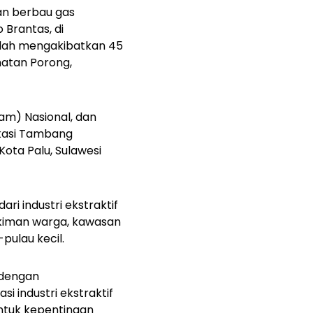
an berbau gas
Brantas, di
telah mengakibatkan 45
matan Porong,
am) Nasional, dan
vokasi Tambang
ota Palu, Sulawesi
ri industri ekstraktif
ukiman warga, kawasan
pulau kecil.
 dengan
si industri ekstraktif
untuk kepentingan