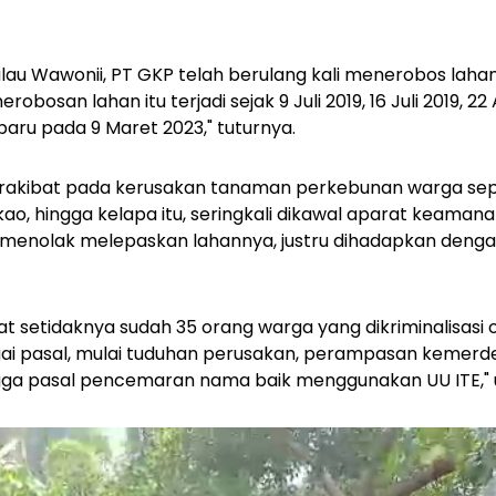
Pulau Wawonii, PT GKP telah berulang kali menerobos lah
bosan lahan itu terjadi sejak 9 Juli 2019, 16 Juli 2019, 22 
baru pada 9 Maret 2023," tuturnya.
rakibat pada kerusakan tanaman perkebunan warga sep
kao, hingga kelapa itu, seringkali dikawal aparat keaman
 menolak melepaskan lahannya, justru dihadapkan dengan
tat setidaknya sudah 35 orang warga yang dikriminalisasi
gai pasal, mulai tuduhan perusakan, perampasan kemer
gga pasal pencemaran nama baik menggunakan UU ITE," 