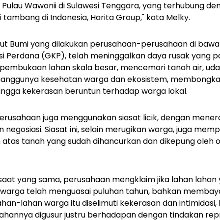
di Pulau Wawonii di Sulawesi Tenggara, yang terhubung de
 tambang di Indonesia, Harita Group," kata Melky.
perut Bumi yang dilakukan perusahaan-perusahaan di bawa
i Perdana (GKP), telah meninggalkan daya rusak yang pa
ri pembukaan lahan skala besar, mencemari tanah air, uda
anggunya kesehatan warga dan ekosistem, membongka
ingga kekerasan beruntun terhadap warga lokal.
, perusahaan juga menggunakan siasat licik, dengan mener
negosiasi. Siasat ini, selain merugikan warga, juga memp
 atas tanah yang sudah dihancurkan dan dikepung oleh o
 saat yang sama, perusahaan mengklaim jika lahan lahan
ki warga telah menguasai puluhan tahun, bahkan membaya
an-lahan warga itu diselimuti kekerasan dan intimidasi
ahannya digusur justru berhadapan dengan tindakan rep