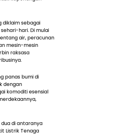
 diklaim sebagai
ehari-hari. Di mulai
entang air, peracunan
han mesin-mesin
rbin raksasa
ibusinya.
ng panas bumi di
ik dengan
i komoditi esensial
kemerdekaannya,
, dua di antaranya
 Listrik Tenaga