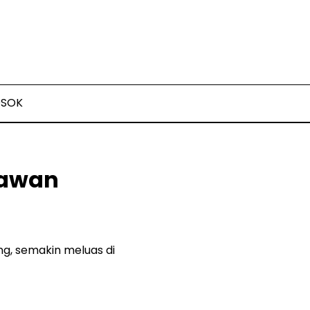
OSOK
lawan
ng, semakin meluas di