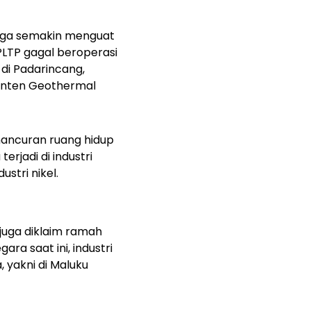
juga semakin menguat
 PLTP gagal beroperasi
di Padarincang,
Banten Geothermal
ancuran ruang hidup
rjadi di industri
stri nikel.
juga diklaim ramah
ra saat ini, industri
 yakni di Maluku