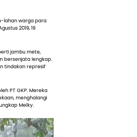
an-lahan warga para
Agustus 2019, 19
erti jambu mete,
an bersenjata lengkap.
 tindakan represif
 oleh PT GKP. Mereka
dekaan, menghalangi
ungkap Melky.