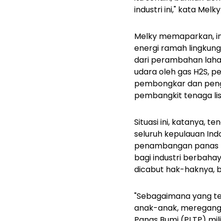
industri ini," kata Me
Melky memaparkan, in
energi ramah lingkunga
dari perambahan laha
udara oleh gas H2S, 
pembongkar dan pengga
pembangkit tenaga list
Situasi ini, katanya, 
seluruh kepulauan Indo
penambangan panas bu
bagi industri berbaha
dicabut hak-haknya,
"Sebagaimana yang terj
anak-anak, meregang 
Panas Bumi (PLTP) mili