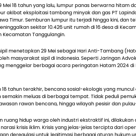
9 Mei 18 tahun yang lalu, lumpur panas berwarna hitam d
akibat eksploitasi tambang minyak dan gas PT Lapindo 
awa Timur. Semburan lumpur itu terjadi hingga kini, dan 
eninggalkan sekitar 10.426 unit rumah di 16 desa di Keca
 Kecamatan Tanggulangin.
 sipil menetapkan 29 Mei sebagai Hari Anti-Tambang (Hat
 oleh masyarakat sipil di Indonesia. Seperti Jaringan Ad
ng menggelar berbagai acara peringatan Hatam 2024 di K
8 tahun terakhir, bencana sosial-ekologis yang muncul da
an semakin meluas di berbagai tempat. Tidak peduli pem
kawasan rawan bencana, hingga wilayah pesisir dan pulau-
uang hidup warga oleh industri ekstraktif ini, dilakukan
si krisis iklim. Krisis yang jelas-jelas tercipta dari opera
engan deregulasi untuk legitimasi berbagai aturan hukum 