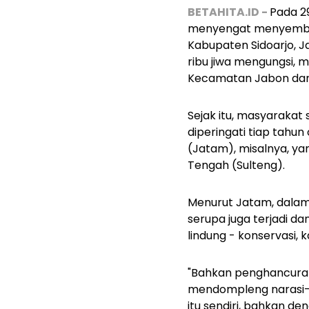
BETAHITA.ID -
Pada 2
menyengat menyembur 
Kabupaten Sidoarjo, J
ribu jiwa mengungsi, m
Kecamatan Jabon dan
Sejak itu, masyarakat
diperingati tiap tahun
(Jatam), misalnya, ya
Tengah (Sulteng).
Menurut Jatam, dalam 1
serupa juga terjadi d
lindung - konservasi, 
"Bahkan penghancuran r
mendompleng narasi-nara
itu sendiri, bahkan d