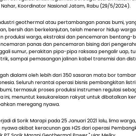
lky Nahar, Koordinator Nasional Jatam, Rabu (29/5/2024).
dustri geothermal atau pertambangan panas bumi, yang
n, bersih dan berkelanjutan, telah meneror hidup warga s
n produksi warga, ekstraksi dan pencemaran bentang-b
pencemaran panas dan pencemaran bising dari pengera
li sumur, perakitan pipa-pipa raksasa pengalir uap, tu
rik, sampai pemasangan jalinan kabel transmisi dan distr
tengah dialami oleh lebih dari 350 sasaran mata bor tamba
nesia. Seluruh rerantai operasi bisnis pembangkitan listr
mi, termasuk proses produksi instrumen regulasi sebaga
ya ini, menuntut kesukarelaan rakyat untuk dibatalkan 
 bahkan meregang nyawa.
adi di Sorik Marapi pada 25 Januari 2021 lalu, lima warga
nyawa akibat keracunan gas H2S dari operasi Pembangkit
k PT Sorik Marapi Geothermal Power," ujar Melky.