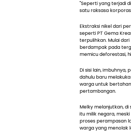
"Seperti yang terjadi 
satu raksasa korporasi
Ekstraksi nikel dari 
seperti PT Gema Kreas
terpulihkan. Mulai da
berdampak pada terg
memicu deforestasi, h
Di sisi lain, imbuhnya
dahulu baru melakukan 
warga untuk bertahan
pertambangan.
Melky melanjutkan, di
itu milik negara, mes
proses perampasan lah
warga yang menolak l