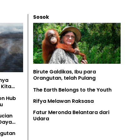
Sosok
Birute Galdikas, Ibu para
Orangutan, telah Pulang
nya
Kita
The Earth Belongs to the Youth
on Hub
Rifya Melawan Raksasa
u
Fatur Meronda Belantara dari
ucian
Udara
 Daya
angutan