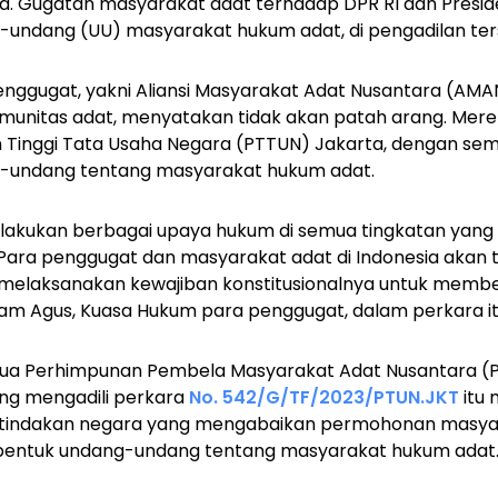
. Gugatan masyarakat adat terhadap DPR RI dan Presiden
ndang (UU) masyarakat hukum adat, di pengadilan terse
enggugat, yakni Aliansi Masyarakat Adat Nusantara (AM
unitas adat, menyatakan tidak akan patah arang. Mer
n Tinggi Tata Usaha Negara (PTTUN) Jakarta, dengan s
undang tentang masyarakat hukum adat.
lakukan berbagai upaya hukum di semua tingkatan yang 
 Para penggugat dan masyarakat adat di Indonesia akan
melaksanakan kewajiban konstitusionalnya untuk memb
lam Agus, Kuasa Hukum para penggugat, dalam perkara it
etua Perhimpunan Pembela Masyarakat Adat Nusantara
ang mengadili perkara
No. 542/G/TF/2023/PTUN.JKT
itu
au tindakan negara yang mengabaikan permohonan masyar
bentuk undang-undang tentang masyarakat hukum adat