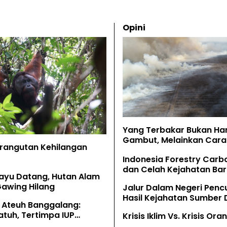
Opini
Yang Terbakar Bukan Ha
Gambut, Melainkan Cara 
Orangutan Kehilangan
Memahaminya
Indonesia Forestry Carb
dan Celah Kejahatan Bar
ayu Datang, Hutan Alam
Gawing Hilang
Jalur Dalam Negeri Penc
Hasil Kejahatan Sumber
 Ateuh Banggalang:
Alam
tuh, Tertimpa IUP
Krisis Iklim Vs. Krisis Or
g