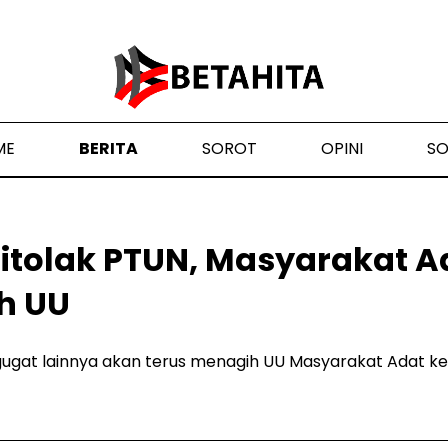
ME
BERITA
SOROT
OPINI
S
itolak PTUN, Masyarakat A
h UU
gat lainnya akan terus menagih UU Masyarakat Adat k