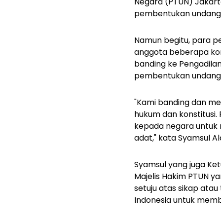
Negara (PTUN) Jakarta
pembentukan undang-u
Namun begitu, para p
anggota beberapa kom
banding ke Pengadila
pembentukan undang-
"Kami banding dan me
hukum dan konstitusi.
kepada negara untuk 
adat," kata Syamsul A
Syamsul yang juga K
Majelis Hakim PTUN y
setuju atas sikap at
Indonesia untuk mem