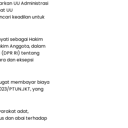
rkan UU Administrasi
nat UU
cari keadilan untuk
hyati sebagai Hakim
Hakim Anggota, dalam
 (DPR RI) tentang
ra dan eksepsi
gugat membayar biaya
023/PTUN.JKT, yang
arakat adat,
ius dan abai terhadap