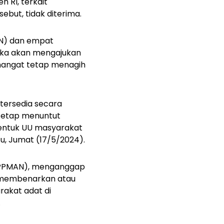
 RI, terkait
but, tidak diterima.
AN) dan empat
eka akan mengajukan
emangat tetap menagih
tersedia secara
 tetap menuntut
entuk UU masyarakat
u, Jumat (17/5/2024).
 (PPMAN), menganggap
 membenarkan atau
akat adat di
.