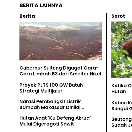
BERITA LAINNYA
Berita
Sorot
Gubernur Sulteng Digugat Gara-
Gara Limbah B3 dari Smelter Nikel
Proyek PLTS 100 GW Butuh
Ketika 
Strategi Multijalur
Hutan
Narasi Pembangkit Listrik
Kebun K
Sampah Makassar Dinilai
Sungai 
Menyesatkan
Hutan Adat 'Ku Defeng Akrua'
Beutong
Mulai Digerogoti Sawit
Sudah Ja
Tamban