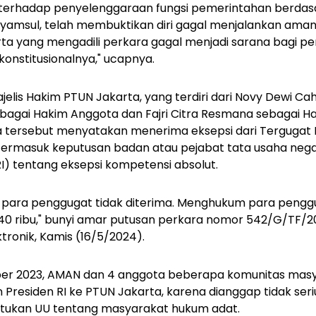
 terhadap penyelenggaraan fungsi pemerintahan berdasa
Syamsul, telah membuktikan diri gagal menjalankan ama
ta yang mengadili perkara gagal menjadi sarana bagi pen
onstitusionalnya," ucapnya.
jelis Hakim PTUN Jakarta, yang terdiri dari Novy Dewi Ca
ebagai Hakim Anggota dan Fajri Citra Resmana sebagai 
 tersebut menyatakan menerima eksepsi dari Tergugat I
termasuk keputusan badan atau pejabat tata usaha nega
RI) tentang eksepsi kompetensi absolut.
 para penggugat tidak diterima. Menghukum para peng
40 ribu," bunyi amar putusan perkara nomor 542/G/TF/2
tronik, Kamis (16/5/2024).
er 2023, AMAN dan 4 anggota beberapa komunitas masy
Presiden RI ke PTUN Jakarta, karena dianggap tidak ser
kan UU tentang masyarakat hukum adat.