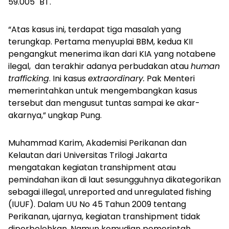
59.005" BT.
“Atas kasus ini, terdapat tiga masalah yang
terungkap. Pertama menyuplai BBM, kedua KII
pengangkut menerima ikan dari KIA yang notabene
ilegal, dan terakhir adanya perbudakan atau
human
trafficking
. Ini kasus
extraordinary.
Pak Menteri
memerintahkan untuk mengembangkan kasus
tersebut dan mengusut tuntas sampai ke akar-
akarnya,” ungkap Pung.
Muhammad Karim, Akademisi Perikanan dan
Kelautan dari Universitas Trilogi Jakarta
mengatakan kegiatan transhipment atau
pemindahan ikan di laut sesungguhnya dikategorikan
sebagai
illegal, unreported and unregulated fishing
(IUUF). Dalam UU No 45 Tahun 2009 tentang
Perikanan, ujarnya, kegiatan transhipment tidak
diperbolehkan. Namun kemudian
pemerintah