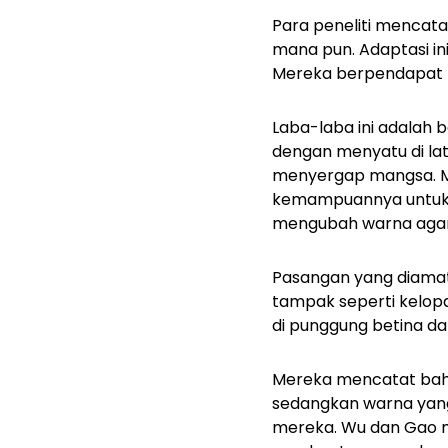
Para peneliti mencat
mana pun. Adaptasi i
Mereka berpendapat
Laba-laba ini adalah b
dengan menyatu di la
menyergap mangsa. Me
kemampuannya untuk 
mengubah warna agar t
Pasangan yang diamati
tampak seperti kelop
di punggung betina dan
Mereka mencatat bahw
sedangkan warna yang 
mereka. Wu dan Gao 