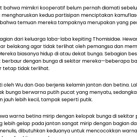
at bahwa mimikri kooperatif belum pernah diamati sebe
ni mengharuskan kedua partisipan menciptakan kamufla
 bahwa temuan mereka tampaknya merupakan yang pe
agian dari keluarga laba-laba kepiting
Thomisidae
. Hewa
tar belakang agar tidak terlihat oleh pemangsa dan m
reka biasanya hidup di atau dekat bunga. Sebagian bes
berbaur dengan bunga di sekitar mereka—beberapa ba
etap tidak terlihat.
 oleh Wu dan Gao berjenis kelamin jantan dan betina. L
ak bunga berwarna putih pucat yang menyatu, sedangkan
 jauh lebih kecil, tampak seperti putik.
a warna betina mirip dengan kelopak bunga di sekitar
lebih gelap pada jantan sangat mirip dengan bagian dal
menulis, dibutuhkan keduanya untuk mencocokkan warn