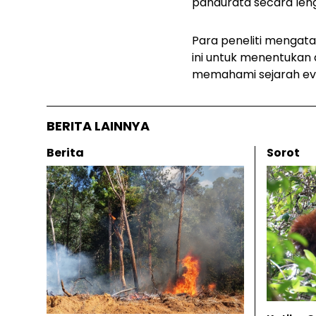
pandurata
secara leng
Para peneliti mengatak
ini untuk menentukan 
memahami sejarah evo
BERITA LAINNYA
Berita
Sorot