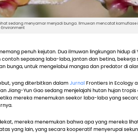
rlihat sedang menyamar menjadi bunga. Ilmuwan mencatat kamuflase in
e Environment
emang penuh kejutan. Dua ilmuwan lingkungan hidup di Y
contoh sepasang laba-laba, jantan dan betina, bekerja
 bunga, untuk mengelabui mangsa dan predator di alam 
ebut, yang diterbitkan dalam
Jurnal
Frontiers in Ecology 
n Jiang-Yun Gao sedang menjelajahi hutan hujan tropis 
ketika mereka menemukan seekor laba-laba yang secara
arnya.
h dekat, mereka menemukan bahwa apa yang mereka liha
i atas yang lain, yang secara kooperatif menyerupai seku