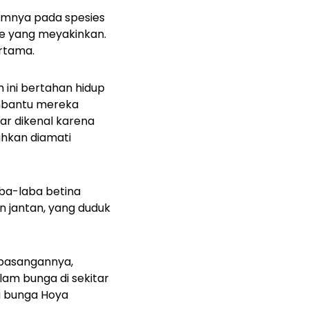
lumnya pada spesies
se yang meyakinkan.
rtama.
n ini bertahan hidup
embantu mereka
ar dikenal karena
hkan diamati
aba-laba betina
 jantan, yang duduk
 pasangannya,
am bunga di sekitar
a bunga
Hoya