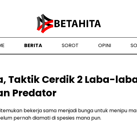
ME
BERITA
SOROT
OPINI
S
, Taktik Cerdik 2 Laba-lab
n Predator
itemukan bekerja sama menjadi bunga untuk menipu ma
 belum pernah diamati di spesies mana pun.
4