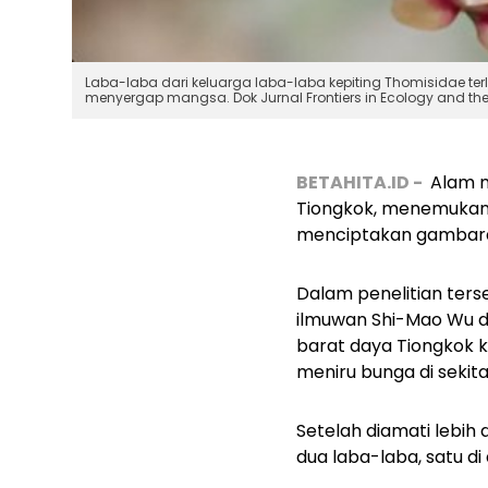
Laba-laba dari keluarga laba-laba kepiting Thomisidae te
menyergap mangsa. Dok Jurnal Frontiers in Ecology and th
BETAHITA.ID -
Alam m
Tiongkok, menemukan 
menciptakan gambaran
Dalam penelitian ters
ilmuwan Shi-Mao Wu da
barat daya Tiongkok 
meniru bunga di sekit
Setelah diamati lebi
dua laba-laba, satu d