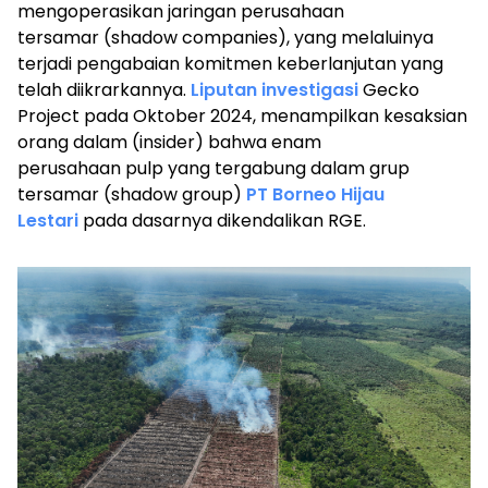
mengoperasikan jaringan perusahaan
tersamar
(shadow companies),
yang melaluinya
terjadi pengabaian komitmen keberlanjutan yang
telah diikrarkannya.
Liputan investigasi
Gecko
Project pada Oktober 2024, menampilkan kesaksian
orang dalam
(insider)
bahwa enam
perusahaan
pulp
yang tergabung dalam grup
tersamar
(shadow group)
PT Borneo Hijau
Lestari
pada dasarnya dikendalikan RGE.