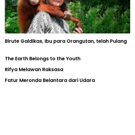
Hutan Adat 'Ku Defeng Akrua' Mulai Digerogoti
Sawit
Pohon di Kota: Infrastruktur Kesehatan Publik
Warga
Di Pulau Seram, Tradisi Adat dan Konservasi
Kakatua Bisa Akur
Kuota Ekspor Kembali, Spesies Monyet Ekor
Panjang Terancam Lagi