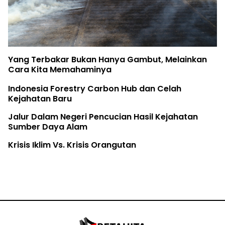
Birute Galdikas, Ibu para Orangutan, tela
ainkan
The Earth Belongs to the Youth
Rifya Melawan Raksasa
h
Fatur Meronda Belantara dari Udara
hatan