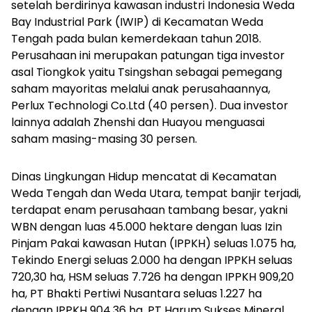
setelah berdirinya kawasan industri Indonesia Weda
Bay Industrial Park (IWIP) di Kecamatan Weda
Tengah pada bulan kemerdekaan tahun 2018.
Perusahaan ini merupakan patungan tiga investor
asal Tiongkok yaitu Tsingshan sebagai pemegang
saham mayoritas melalui anak perusahaannya,
Perlux Technologi Co.Ltd (40 persen). Dua investor
lainnya adalah Zhenshi dan Huayou menguasai
saham masing-masing 30 persen.
Dinas Lingkungan Hidup mencatat di Kecamatan
Weda Tengah dan Weda Utara, tempat banjir terjadi,
terdapat enam perusahaan tambang besar, yakni
WBN dengan luas 45.000 hektare dengan luas Izin
Pinjam Pakai kawasan Hutan (IPPKH) seluas 1.075 ha,
Tekindo Energi seluas 2.000 ha dengan IPPKH seluas
720,30 ha, HSM seluas 7.726 ha dengan IPPKH 909,20
ha, PT Bhakti Pertiwi Nusantara seluas 1.227 ha
dengan IPPKH 904,36 ha, PT Harum Sukses Mineral