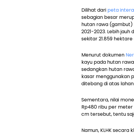
Dilihat dari
peta intera
sebagian besar merupa
hutan rawa (gambut) i
2021-2023. Lebih jauh 
sekitar 21.859 hektare
Menurut dokumen
Ner
kayu pada hutan rawa 
sedangkan hutan rawa
kasar menggunakan po
ditebang di atas lahan
Sementara, nilai mone
Rp480 ribu per meter 
cm tersebut, tentu sa
Namun, KLHK secara kh