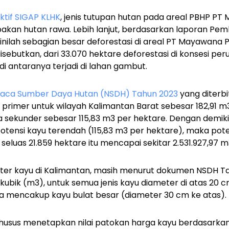
ktif SIGAP KLHK
, jenis tutupan hutan pada areal PBHP P
kan hutan rawa. Lebih lanjut, berdasarkan laporan Pemb
nilah sebagian besar deforestasi di areal PT Mayawana P
disebutkan, dari 33.070 hektare deforestasi di konsesi pe
 di antaranya terjadi di lahan gambut.
aca Sumber Daya Hutan (NSDH) Tahun 2023
yang diterbi
primer untuk wilayah Kalimantan Barat sebesar 182,91 m
 sekunder sebesar 115,83 m3 per hektare. Dengan demiki
tensi kayu terendah (115,83 m3 per hektare), maka pote
 seluas 21.859 hektare itu mencapai sekitar 2.531.927,97 m
ter kayu di Kalimantan, masih menurut dokumen NSDH Tah
kubik (m3), untuk semua jenis kayu diameter di atas 20 c
ja mencakup kayu bulat besar (diameter 30 cm ke atas).
usus menetapkan nilai patokan harga kayu berdasarkan j