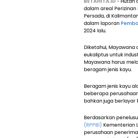
BETAHITA.ID -
Hutan a
dalam areal Perizin
Persada, di Kalimantan
dalam laporan
Pemba
2024 lalu.
Diketahui, Mayawana 
eukaliptus untuk indu
Mayawana harus mel
beragam jenis kayu.
Beragam jenis kayu ala
beberapa perusahaan 
bahkan juga berlayar k
Berdasarkan penelusu
(RPPBI)
Kementerian L
perusahaan penerima 