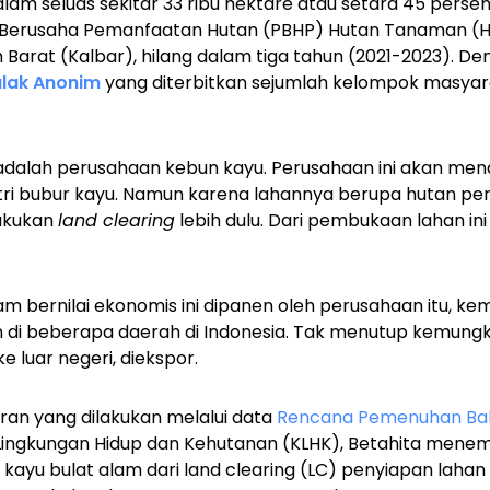
lam seluas sekitar 33 ribu hektare atau setara 45 persen 
an Berusaha Pemanfaatan Hutan (PBHP) Hutan Tanaman 
 Barat (Kalbar), hilang dalam tiga tahun (2021-2023)
. Dem
lak Anonim
yang diterbitkan sejumlah kelompok masyarak
adalah perusahaan kebun kayu. Perusahaan ini akan me
stri bubur kayu. Namun karena lahannya berupa hutan pe
akukan
land clearing
lebih dulu. Dari pembukaan lahan i
m bernilai ekonomis ini dipanen oleh perusahaan itu, kem
di beberapa daerah di Indonesia. Tak menutup kemungki
e luar negeri, diekspor.
ran yang dilakukan melalui data
Rencana Pemenuhan Baha
ingkungan Hidup dan Kehutanan (KLHK), Betahita men
kayu bulat alam dari
land clearing
(LC) penyiapan laha