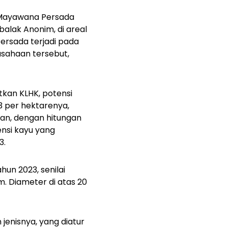
T Mayawana Persada
alak Anonim, di areal
ersada terjadi pada
rusahaan tersebut,
tkan KLHK, potensi
3 per hektarenya,
an, dengan hitungan
nsi kayu yang
3.
un 2023, senilai
m. Diameter di atas 20
enisnya, yang diatur