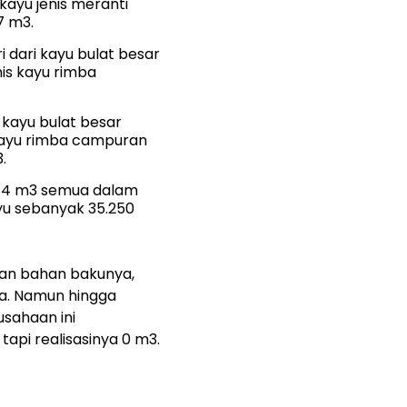
kayu jenis meranti
7 m3.
i dari kayu bulat besar
nis kayu rimba
i kayu bulat besar
 kayu rimba campuran
.
1,84 m3 semua dalam
yu sebanyak 35.250
han bahan bakunya,
a. Namun hingga
usahaan ini
pi realisasinya 0 m3.