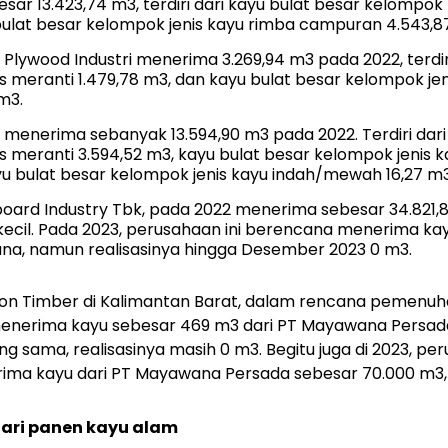
sar 13.423,74 m3, terdiri dari kayu bulat besar kelompok 
bulat besar kelompok jenis kayu rimba campuran 4.543,8
 Plywood Industri menerima 3.269,94 m3 pada 2022, terdir
s meranti 1.479,78 m3, dan kayu bulat besar kelompok je
m3.
al menerima sebanyak 13.594,90 m3 pada 2022. Terdiri dar
s meranti 3.594,52 m3, kayu bulat besar kelompok jenis
ayu bulat besar kelompok jenis kayu indah/mewah 16,27 m3
eboard Industry Tbk, pada 2022 menerima sebesar 34.82
kecil. Pada 2023, perusahaan ini berencana menerima ka
na, namun realisasinya hingga Desember 2023 0 m3.
rjon Timber di Kalimantan Barat, dalam rencana pemenu
menerima kayu sebesar 469 m3 dari PT Mayawana Persad
 sama, realisasinya masih 0 m3. Begitu juga di 2023, per
a kayu dari PT Mayawana Persada sebesar 70.000 m3, ta
ari panen kayu alam