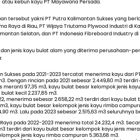
I) atau kebun kayu PT Mayawana Persada.
 tersebut yakni PT Putra Kalimantan Sukses yang berlo
ma Raya di Riau, PT Wijaya Triutama Plywood Industri di K
Kalimantan Selatan, dan PT Indonesia Fibreboard Industry d
e dan jenis kayu bulat alam yang diterima perusahaan-pe
:
an Sukses pada 2021-2023 tercatat menerima kayu dari
m3. Dengan rincian pada 2021 sebesar 2.449,80 m3 terdiri 
s meranti 97,35 m3, kayu bulat besar kelompok jenis ka
 bulat kecil 2.237,85 m3.
, menerima sebesar 2.658,22 m3 terdiri dari kayu bulat
31 m3, kayu bulat besar kelompok jenis kayu rimba campura
4,90 m3. Lalu pada 2023 sebesar 2.515,63 m3 seluruhnya ber
Raya pada 2022-2023 menerima total 24.232,4 m3. Secara
m3 terdiri dari kayu bulat besar kelompok kayu jenis mera
elompok jenis kayu rimba campuran 5.363,68 m3.