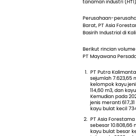
tanaman industri (HT
Perusahaan-perusahaan
Barat, PT Asia Foresta
Basirih Industrial di 
Berikut rincian volum
PT Mayawana Persada
PT Putra Kalimant
sejumlah 7.623,65 
kelompok kayu jeni
114,60 m3, dan kayu
Kemudian pada 2022
jenis meranti 617,
kayu bulat kecil 73
PT Asia Forestama 
sebesar 10.808,66 
kayu bulat besar k