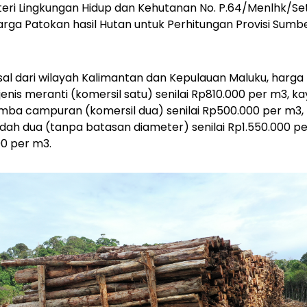
eri Lingkungan Hidup dan Kehutanan No. P.64/Menlhk/Set
rga Patokan hasil Hutan untuk Perhitungan Provisi Sumb
al dari wilayah Kalimantan dan Kepulauan Maluku, harga
nis meranti (komersil satu) senilai Rp810.000 per m3, ka
imba campuran (komersil dua) senilai Rp500.000 per m3, 
ndah dua (tanpa batasan diameter) senilai Rp1.550.000 pe
00 per m3.