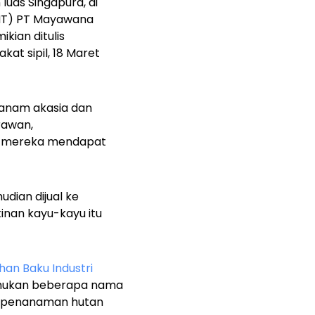
luas Singapura, di
(HT) PT Mayawana
ikian ditulis
at sipil, 18 Maret
nanam akasia dan
rawan,
ni mereka mendapat
udian dijual ke
nan kayu-kayu itu
n Baku Industri
emukan beberapa nama
n penanaman hutan