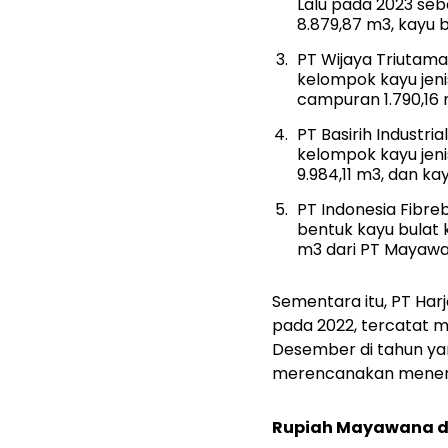
Lalu pada 2023 sebe
8.879,87 m3, kayu 
PT Wijaya Triutama
kelompok kayu jeni
campuran 1.790,16 
PT Basirih Industri
kelompok kayu jeni
9.984,11 m3, dan k
PT Indonesia Fibr
bentuk kayu bulat 
m3 dari PT Mayawa
Sementara itu, PT Ha
pada 2022, tercatat 
Desember di tahun yang
merencanakan menerim
Rupiah Mayawana d