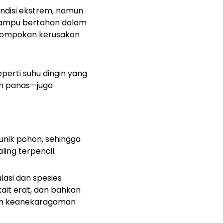
ndisi ekstrem, namun
 mampu bertahan dalam
elompokan kerusakan
erti suhu dingin yang
sim panas—juga
 unik pohon, sehingga
ing terpencil.
lasi dan spesies
ait erat, dan bahkan
an keanekaragaman