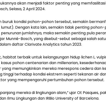
ukannya akan menjadi faktor penting yang memfasilitas
ch, Selasa, 2 April 2024.
n buruk kondisi pohon-pohon tersebut, semakin bermanf
 lumut). Dengan kata lain, semakin tidak penting pohon
na penurunan jumlahnya, maka semakin penting pula pera
ujar Munné-Bosch, yang disebut-sebut sebagai salah satu
dalam daftar Clarivate Analytics tahun 2023.
t, habitat terbaik untuk kelangsungan hidup lichen
L. vulp
am kasus pohon centenarian dan millenarian, kesederha
 yang memungkinkan mereka merespons cedera dan ke
ng tinggi terhadap kondisi ekstrem seperti tekanan air d
ktor yang mempengaruhi pertumbuhan pohon tersebut.
 panjang mereka di lingkungan alam,” ujar Ot Pasques, p
i dan Ilmu Lingkungan dan IRBio University of Barcelona.