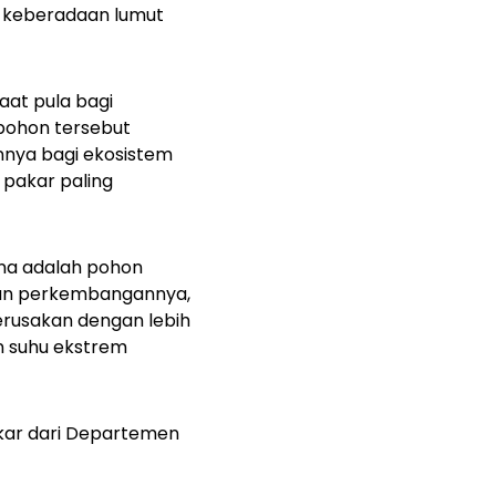
i keberadaan lumut
aat pula bagi
-pohon tersebut
nnya bagi ekosistem
 pakar paling
ina
adalah pohon
naan perkembangannya,
rusakan dengan lebih
an suhu ekstrem
akar dari Departemen