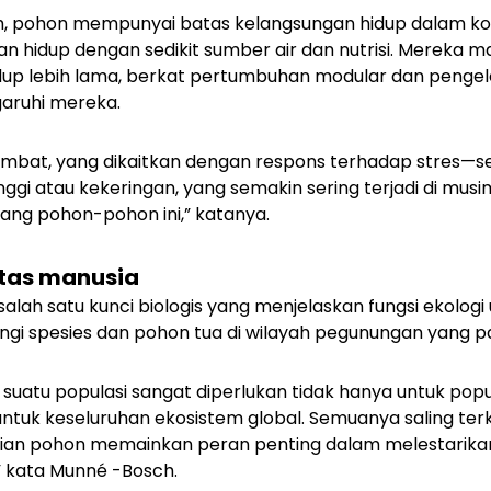
 pohon mempunyai batas kelangsungan hidup dalam ko
n hidup dengan sedikit sumber air dan nutrisi. Mereka
hidup lebih lama, berkat pertumbuhan modular dan peng
aruhi mereka.
mbat, yang dikaitkan dengan respons terhadap stres—sep
nggi atau kekeringan, yang semakin sering terjadi di mu
ng pohon-pohon ini,” katanya.
tas manusia
alah satu kunci biologis yang menjelaskan fungsi ekologi
ngi spesies dan pohon tua di wilayah pegunungan yang pal
 suatu populasi sangat diperlukan tidak hanya untuk popu
untuk keseluruhan ekosistem global. Semuanya saling terk
ian pohon memainkan peran penting dalam melestarik
” kata Munné -Bosch.