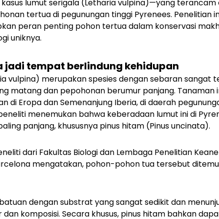
kasus lumut serigala (
Letharia vulpina
)—yang terancam d
ohonan tertua di pegunungan tinggi Pyrenees. Penelitian i
n peran penting pohon tertua dalam konservasi makhlu
logi uniknya.
 jadi tempat berlindung kehidupan
ia vulpina
) merupakan spesies dengan sebaran sangat t
ang matang dan pepohonan berumur panjang. Tanaman in
an di Eropa dan Semenanjung Iberia, di daerah pegununga
 peneliti menemukan bahwa keberadaan lumut ini di Pyre
ling panjang, khususnya pinus hitam (
Pinus uncinata
).
neliti dari Fakultas Biologi dan Lembaga Penelitian Kea
 Barcelona mengatakan, pohon-pohon tua tersebut ditemu
atuan dengan substrat yang sangat sedikit dan menunju
r dan komposisi. Secara khusus, pinus hitam bahkan dapat