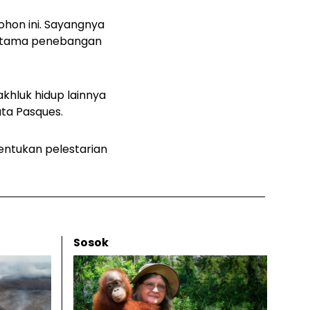
ohon ini. Sayangnya
erutama penebangan
hluk hidup lainnya
ata Pasques.
nentukan pelestarian
Sosok