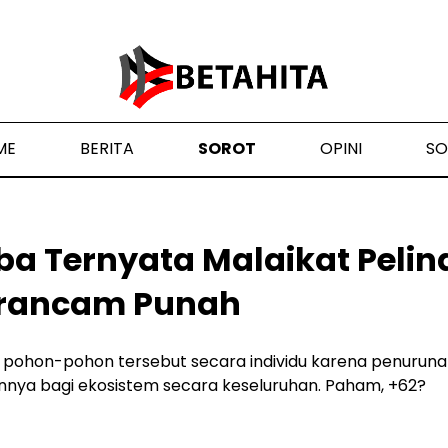
ME
BERITA
SOROT
OPINI
SO
ba Ternyata Malaikat Peli
erancam Punah
g pohon-pohon tersebut secara individu karena penurun
nnya bagi ekosistem secara keseluruhan. Paham, +62?