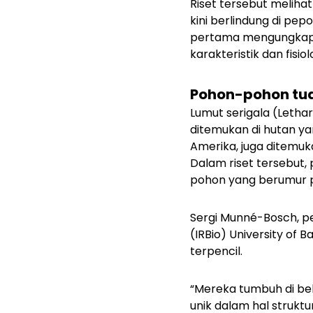
Riset tersebut melihat
kini berlindung di pep
pertama mengungkapka
karakteristik dan fisio
Pohon-pohon tua
Lumut serigala (
Lethar
ditemukan di hutan y
Amerika, juga ditemuk
Dalam riset tersebut,
pohon yang berumur pa
Sergi Munné-Bosch, pe
(IRBio) University of
terpencil.
“Mereka tumbuh di beb
unik dalam hal struktu