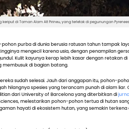
iput di Taman Alam Alt Pirineu, yang terletak di pegunungan Pyrenees,
pohon purba di dunia berusia ratusan tahun tampak la
ingginya mengecil karena usia, dengan penampilan gersan
undul. Kulit kayunya kerap lebih kasar dengan retakan 
g membusuk di bagian batang.
 mereka sudah selesai. Jauh dari anggapan itu, pohon-poho
 hilangnya spesies yang terancam punah di alam liar. O
ian dari University of Barcelona yang diterbitkan di
jurna
Sciences,
melestarikan pohon-pohon tertua di hutan sang
gaman hayati di ekosistem hutan, yang semakin terken