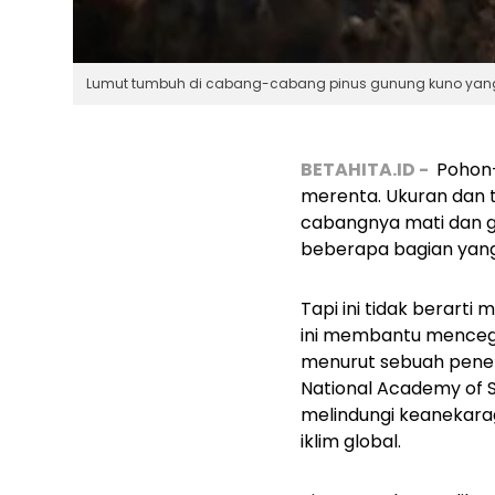
Lumut tumbuh di cabang-cabang pinus gunung kuno yang ker
BETAHITA.ID -
Pohon-
merenta. Ukuran dan t
cabangnya mati dan g
beberapa bagian yan
Tapi ini tidak berarti
ini membantu mencegah
menurut sebuah penelit
National Academy of 
melindungi keanekara
iklim global.