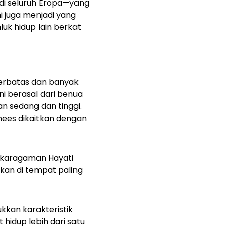
i seluruh Eropa—yang
ni juga menjadi yang
k hidup lain berkat
erbatas dan banyak
i berasal dari benua
n sedang dan tinggi.
nees dikaitkan dengan
nekaragaman Hayati
kan di tempat paling
kkan karakteristik
 hidup lebih dari satu