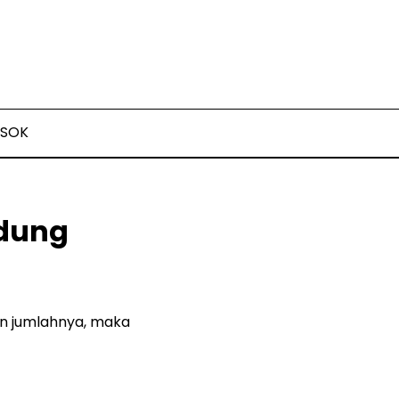
SOK
ndung
an jumlahnya, maka