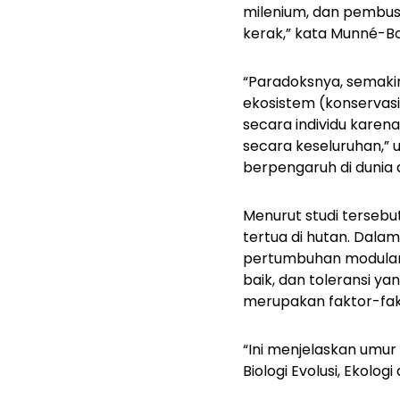
milenium, dan pembus
kerak,” kata Munné-Bos
“Paradoksnya, semaki
ekosistem (konservasi
secara individu kare
secara keseluruhan,” 
berpengaruh di dunia 
Menurut studi tersebu
tertua di hutan. Dal
pertumbuhan modular
baik, dan toleransi ya
merupakan faktor-fa
“Ini menjelaskan umur
Biologi Evolusi, Ekolog