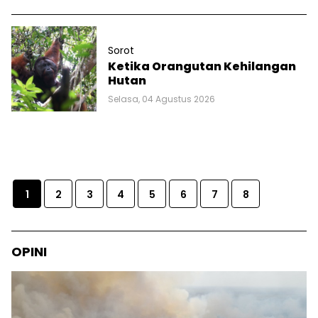
Sorot
Ketika Orangutan Kehilangan
Hutan
Selasa, 04 Agustus 2026
1
2
3
4
5
6
7
8
OPINI