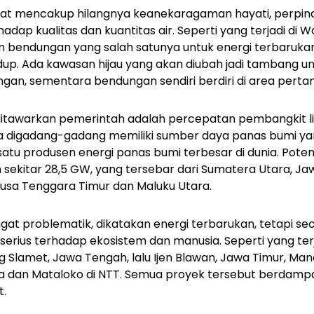
at mencakup hilangnya keanekaragaman hayati, perpi
adap kualitas dan kuantitas air. Seperti yang terjadi di 
bendungan yang salah satunya untuk energi terbaruk
up. Ada kawasan hijau yang akan diubah jadi tambang u
n, sementara bendungan sendiri berdiri di area perta
g ditawarkan pemerintah adalah percepatan pembangkit l
sia digadang-gadang memiliki sumber daya panas bumi yan
 satu produsen energi panas bumi terbesar di dunia. Pote
n sekitar 28,5 GW, yang tersebar dari Sumatera Utara, Ja
Nusa Tenggara Timur dan Maluku Utara.
gat problematik, dikatakan energi terbarukan, tetapi sec
rius terhadap ekosistem dan manusia. Seperti yang terj
lamet, Jawa Tengah, lalu Ijen Blawan, Jawa Timur, Manda
la dan Mataloko di NTT. Semua proyek tersebut berdamp
t.