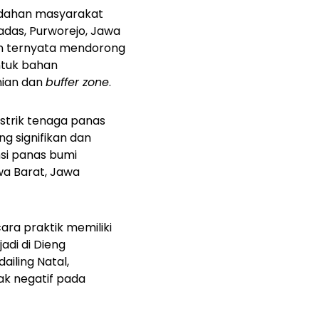
ndahan masyarakat
Wadas, Purworejo, Jawa
an ternyata mendorong
ntuk bahan
nian dan
buffer zone
.
istrik tenaga panas
g signifikan dan
nsi panas bumi
wa Barat, Jawa
ara praktik memiliki
adi di Dieng
iling Natal,
ak negatif pada