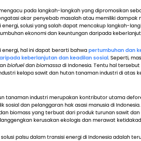
 mengacu pada langkah-langkah yang dipromosikan sebag
engatasi akar penyebab masalah atau memiliki dampak neg
i energi, solusi yang salah dapat mencakup langkah-lan
umbuhan ekonomi dan keuntungan daripada keberlanjutan
 energi, hal ini dapat berarti bahwa
pertumbuhan dan k
daripada keberlanjutan dan keadilan sosial
. Seperti, ma
kan
biofuel
dan
biomassa
di Indonesia. Tentu hal tersebu
dustri kelapa sawit dan hutan tanaman industri di atas 
bun tanaman industri merupakan kontributor utama defore
ik sosial dan pelanggaran hak asasi manusia di Indonesia. 
dan biomass yang terbuat dari produk turunan sawit da
elanggengkan kerusakan ekologis dan merawat ketidakadil
 solusi palsu dalam transisi energi di Indonesia adalah te