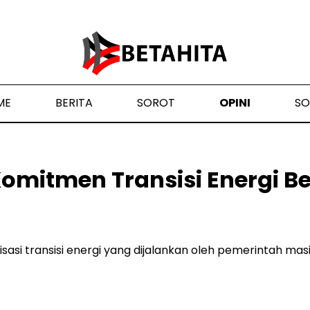
ME
BERITA
SOROT
OPINI
SO
omitmen Transisi Energi B
sasi transisi energi yang dijalankan oleh pemerintah masi
3