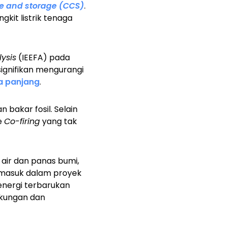
e and storage (CCS)
.
kit listrik tenaga
ysis
(IEEFA) pada
signifikan mengurangi
a panjang
.
bakar fosil. Selain
e
Co-firing
yang tak
 air dan panas bumi,
 masuk dalam proyek
 energi terbarukan
gkungan dan