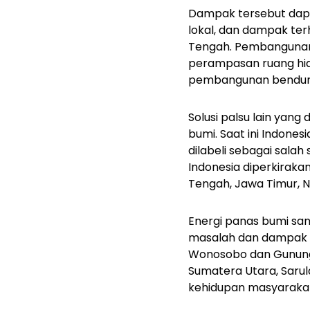
Dampak tersebut dap
lokal, dan dampak terh
Tengah. Pembangunan 
perampasan ruang hid
pembangunan bendunga
Solusi palsu lain yan
bumi. Saat ini Indone
dilabeli sebagai salah
Indonesia diperkiraka
Tengah, Jawa Timur, 
Energi panas bumi san
masalah dan dampak se
Wonosobo dan Gunung S
Sumatera Utara, Saru
kehidupan masyaraka