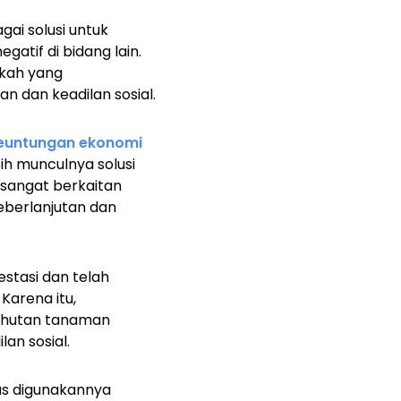
ai solusi untuk
atif di bidang lain.
gkah yang
 dan keadilan sosial.
euntungan ekonomi
sih munculnya solusi
t sangat berkaitan
keberlanjutan dan
stasi dan telah
Karena itu,
n hutan tanaman
an sosial.
rus digunakannya