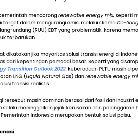
i pemerintah mendorong
renewable energy mix,
seperti 
ai target dalam mengurangi emisi melalui skema
Co-firin
ang-undang (RUU) EBT yang problematik, karena mem
uk terbarukan.
 dikatakan jika mayoritas solusi transisi energi di Indone
lepas dari kepentingan pemodal besar. Seperti yang disa
gy Transition Outlook 2022
, keberadaan PLTU masih dipe
atan LNG (
Liquid Natural
Gas) dan
renewable energy mi
lusi transisi realistis.
ersebut masih dominan berasal dari fosil dan industri ek
 selalu meninggalkan jejak kerusakan dan pelanggaran h
 Pemerintah Indonesia merupakan bentuk solusi palsu.
inasi