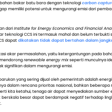
erbahan bakar batu bara dengan teknologi
carbon captur
p memiliki potensi untuk mengurangi emisi dari pembang
an dari
Institute for Energy Economics and Financial Anal
sar teknologi CCS ini termasuk mahal dan belum terbukti 
CCS dapat
dikatakan tidak dapat bertahan dalam jangk
asi akar permasalahan, yaitu ketergantungan pada bahan 
a mendorong
renewable energy mix
seperti munculnya id
dak signifikan dalam mengurangi emisi.
rbarukan yang sering dijual oleh pemerintah adalah energi
a dalam rencana prioritas nasional, bahkan beberapa
eperti kita ketahui, tenaga air dapat menyediakan sumber
ek berskala besar dapat berdampak negatif terhadap lin
.