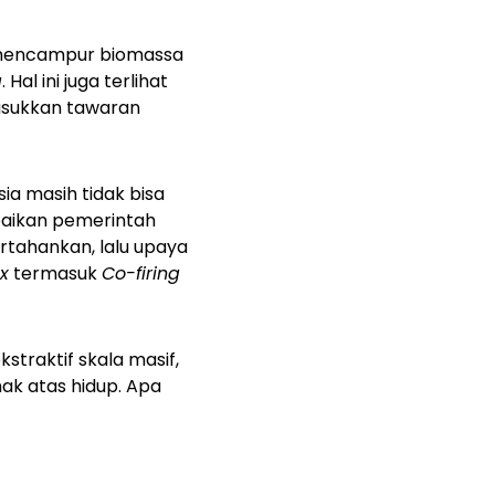
mencampur biomassa
g
. Hal ini juga terlihat
asukkan tawaran
sia masih tidak bisa
mpaikan pemerintah
rtahankan, lalu upaya
x
termasuk
Co-firing
straktif skala masif,
ak atas hidup. Apa