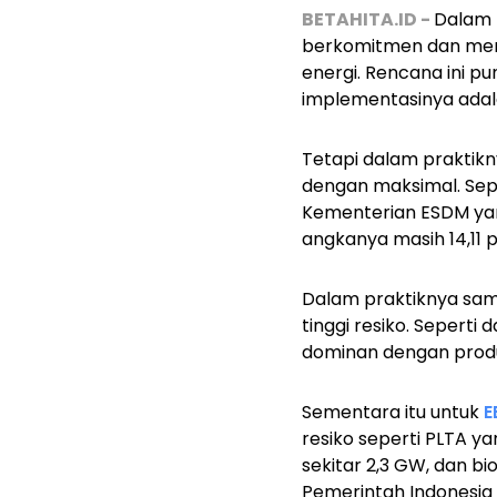
BETAHITA.ID -
Dalam 
berkomitmen dan mend
energi. Rencana ini pu
implementasinya adal
Tetapi dalam praktikny
dengan maksimal. Sep
Kementerian ESDM yan
angkanya masih 14,11 p
Dalam praktiknya sampa
tinggi resiko. Sepert
dominan dengan produk
Sementara itu untuk
E
resiko seperti PLTA y
sekitar 2,3 GW, dan b
Pemerintah Indonesia 