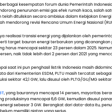
berbagai kesempatan forum dunia Pemerintah Indonesi
orong penurunan emisi gas efek rumah kaca, salah satun
n telah dituliskan secara ambisius dalam Kebijakan Energ
ah mendorong revisi Rencana Umum Energi Nasional (RUE
a realisasi transisi energi yang dijalankan oleh pemerint
erti target bauran energi terbarukan yang dicanangkan 
g harus mencapai sekitar 23 persen dalam 2025. Namun
ersen, naik tidak lebih dari 2 persen dari 2021 yang menca
i saat ini pun penghasil listrik Indonesia masih didominas
i data dari Kementerian ESDM, PLTU masih tercatat sebaga
si sekitar 42,1 GW, lalu disusul oleh PLTG/GU/MG sekitar
BT
, yang baurannya mencapai 14 persen, mayoritas berasa
ang produksinya mencapai 6,6 GW, kemudian disusul pana
ioenergi sebesar 3 GW. Berangkat dari data-data itu, pe
belum memiliki niatan yang serius.