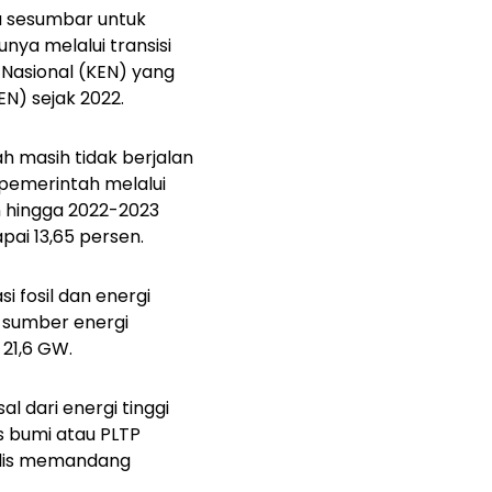
a sesumbar untuk
ya melalui transisi
i Nasional (KEN) yang
N) sejak 2022.
ah masih tidak berjalan
pemerintah melalui
 hingga 2022-2023
pai 13,65 persen.
i fosil dan energi
i sumber energi
 21,6 GW.
l dari energi tinggi
s bumi atau PLTP
nulis memandang