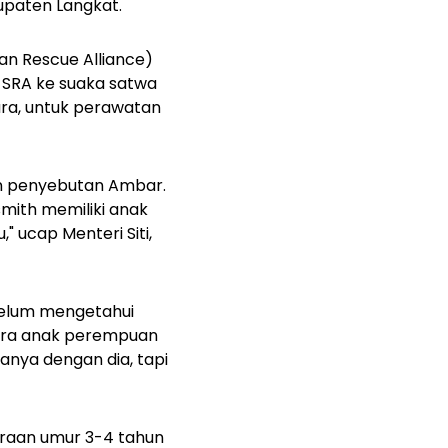
upaten Langkat.
an Rescue Alliance)
i SRA ke suaka satwa
ra, untuk perawatan
an penyebutan Ambar.
smith memiliki anak
 ucap Menteri Siti,
 belum mengetahui
kira anak perempuan
nya dengan dia, tapi
iraan umur 3-4 tahun