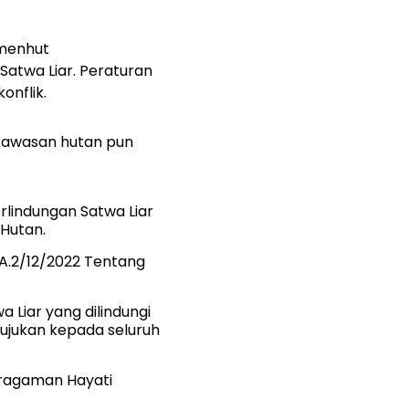
rmenhut
atwa Liar. Peraturan
nflik.
 kawasan hutan pun
rlindungan Satwa Liar
 Hutan.
SA.2/12/2022 Tentang
 Liar yang dilindungi
tujukan kepada seluruh
aragaman Hayati