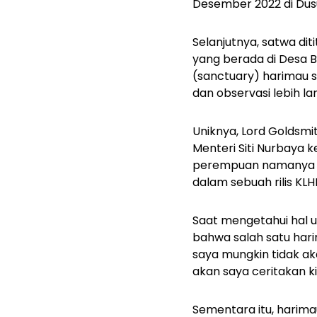
Desember 2022 di Dus
Selanjutnya, satwa di
yang berada di Desa Bu
(sanctuary) harimau 
dan observasi lebih lan
Uniknya, Lord Goldsm
Menteri Siti Nurbaya 
perempuan namanya Amb
dalam sebuah rilis KLH
Saat mengetahui hal u
bahwa salah satu har
saya mungkin tidak a
akan saya ceritakan ki
Sementara itu, harim