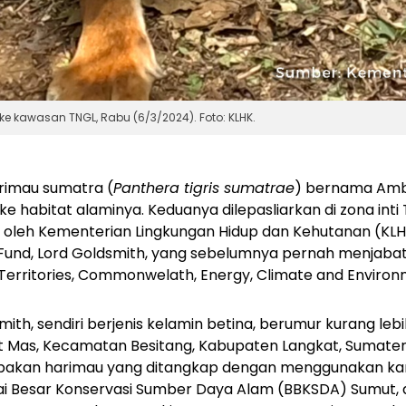
e kawasan TNGL, Rabu (6/3/2024). Foto: KLHK.
rimau sumatra (
Panthera tigris sumatrae
) bernama Amb
ke habitat alaminya. Keduanya dilepasliarkan di zona int
 oleh Kementerian Lingkungan Hidup dan Kehutanan (KL
 Fund, Lord Goldsmith, yang sebelumnya pernah menjabat
 Territories, Commonwelath, Energy, Climate and Environ
h, sendiri berjenis kelamin betina, berumur kurang lebih
it Mas, Kecamatan Besitang, Kabupaten Langkat, Sumater
akan harimau yang ditangkap dengan menggunakan ka
ai Besar Konservasi Sumber Daya Alam (BBKSDA) Sumut, 