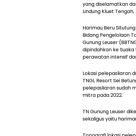
yang diselamatkan dar
Lindung Kluet Tengah,
Harimau Beru Situtung
Bidang Pengelolaan Ta
Gunung Leuser (BBTNGL
dipindahkan ke Suaka 
perawatan intensif dan
Lokasi pelepasliaran 
TNGL Resort Sei Betung
pelepasliaran sudah m
mitra pada 2022.
TN Gunung Leuser dike
sekaligus yaitu harima
Topografi lokasi pele