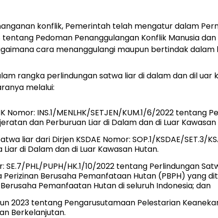
nanganan konflik, Pemerintah telah mengatur dalam Pe
 tentang Pedoman Penanggulangan Konflik Manusia dan S
gaimana cara menanggulangi maupun bertindak dalam ko
lam rangka perlindungan satwa liar di dalam dan dil uar
aranya melalui:
LHK Nomor: INS.1/MENLHK/SETJEN/KUM.1/6/2022 tentang Pe
ratan dan Perburuan Liar di Dalam dan di Luar Kawasan
atwa liar dari Dirjen KSDAE Nomor: SOP.1/KSDAE/SET.3/K
 Liar di Dalam dan di Luar Kawasan Hutan.
r: SE.7/PHL/PUPH/HK.1/10/2022 tentang Perlindungan Satwa
ja Perizinan Berusaha Pemanfataan Hutan (PBPH) yang di
 Berusaha Pemanfaatan Hutan di seluruh Indonesia; dan
hun 2023 tentang Pengarusutamaan Pelestarian Keanek
n Berkelanjutan.