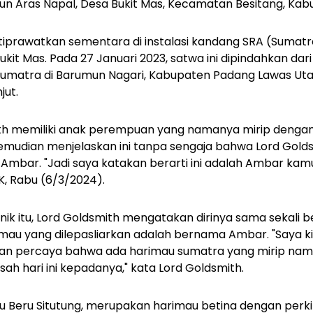
un Aras Napal, Desa Bukit Mas, Kecamatan Besitang, Kab
titiprawatkan sementara di instalasi kandang SRA (Sumatr
kit Mas. Pada 27 Januari 2023, satwa ini dipindahkan dar
sumatra di Barumun Nagari, Kabupaten Padang Lawas Uta
jut.
ith memiliki anak perempuan yang namanya mirip deng
kemudian menjelaskan ini tanpa sengaja bahwa Lord Gold
ar. "Jadi saya katakan berarti ini adalah Ambar kamu,"
K, Rabu (6/3/2024).
nik itu, Lord Goldsmith mengatakan dirinya sama sekali
imau yang dilepasliarkan adalah bernama Ambar. "Saya 
kan percaya bahwa ada harimau sumatra yang mirip nama
sah hari ini kepadanya," kata Lord Goldsmith.
au Beru Situtung, merupakan harimau betina dengan perk