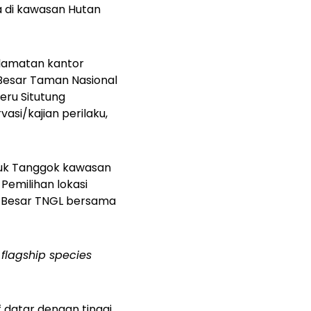
a di kawasan Hutan
elamatan kantor
 Besar Taman Nasional
eru Situtung
si/kajian perilaku,
ubuk Tanggok kawasan
 Pemilihan lokasi
ai Besar TNGL bersama
4
flagship species
f datar dengan tinggi