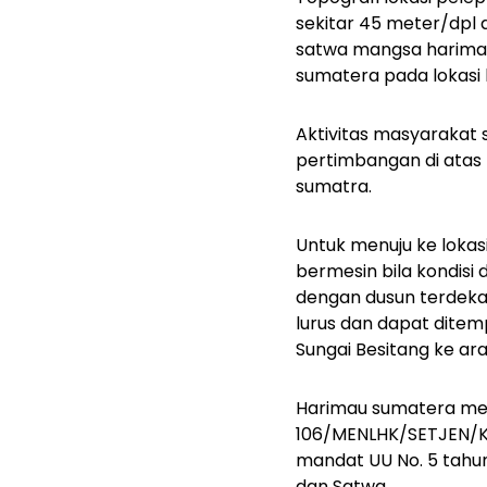
sekitar 45 meter/dpl 
satwa mangsa harimau 
sumatera pada lokasi l
Aktivitas masyarakat s
pertimbangan di atas 
sumatra.
Untuk menuju ke loka
bermesin bila kondisi d
dengan dusun terdekat
lurus dan dapat ditem
Sungai Besitang ke ara
Harimau sumatera meru
106/MENLHK/SETJEN/KU
mandat UU No. 5 tahu
dan Satwa.