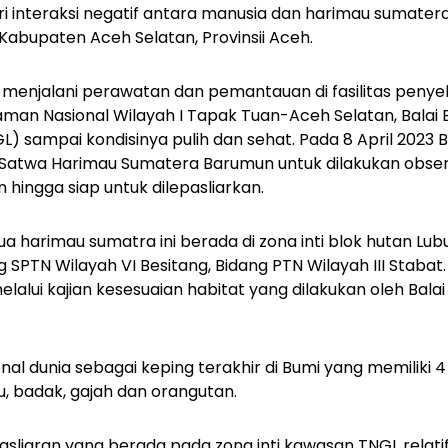
i interaksi negatif antara manusia dan harimau sumater
 Kabupaten Aceh Selatan, Provinsii Aceh.
 menjalani perawatan dan pemantauan di fasilitas peny
man Nasional Wilayah I Tapak Tuan-Aceh Selatan, Balai
) sampai kondisinya pulih dan sehat. Pada 8 April 2023 B
Satwa Harimau Sumatera Barumun untuk dilakukan observa
 hingga siap untuk dilepasliarkan.
dua harimau sumatra ini berada di zona inti blok hutan L
 SPTN Wilayah VI Besitang, Bidang PTN Wilayah III Stabat.
elalui kajian kesesuaian habitat yang dilakukan oleh Bal
nal dunia sebagai keping terakhir di Bumi yang memiliki 
u, badak, gajah dan orangutan.
pasliaran yang berada pada zona inti kawasan TNGL relati