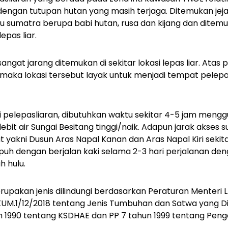
dengan tutupan hutan yang masih terjaga. Ditemukan jej
sumatra berupa babi hutan, rusa dan kijang dan ditemu
epas liar.
angat jarang ditemukan di sekitar lokasi lepas liar. Ata
maka lokasi tersebut layak untuk menjadi tempat pelepa
si pelepasliaran, dibutuhkan waktu sekitar 4-5 jam men
ebit air Sungai Besitang tinggi/naik. Adapun jarak akses su
 yakni Dusun Aras Napal Kanan dan Aras Napal Kiri sekita
puh dengan berjalan kaki selama 2-3 hari perjalanan den
h hulu.
pakan jenis dilindungi berdasarkan Peraturan Menteri LH
M.1/12/2018 tentang Jenis Tumbuhan dan Satwa yang Di
n 1990 tentang KSDHAE dan PP 7 tahun 1999 tentang Pe