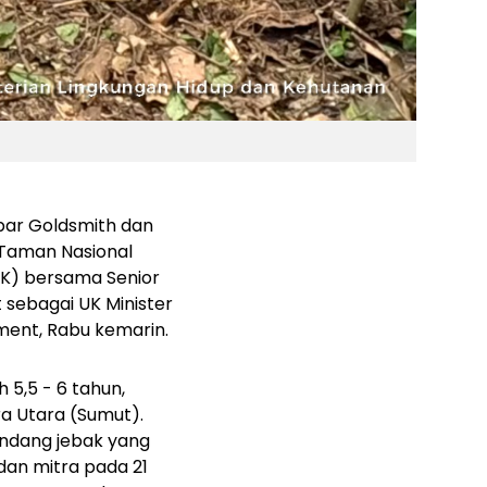
ar Goldsmith dan
i Taman Nasional
HK) bersama Senior
 sebagai UK Minister
ment, Rabu kemarin.
 5,5 - 6 tahun,
a Utara (Sumut).
ndang jebak yang
dan mitra pada 21