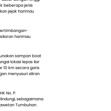
ak beberapa jenis
kan jejak harimau
s pertimbangan-
sliaran harimau
ggunakan sampan boat
ngai lokasi lepas liar
r 10 km secara garis
gan menyusuri aliran
K No. P.
lindungi, sebagaimana
ngawetan Tumbuhan