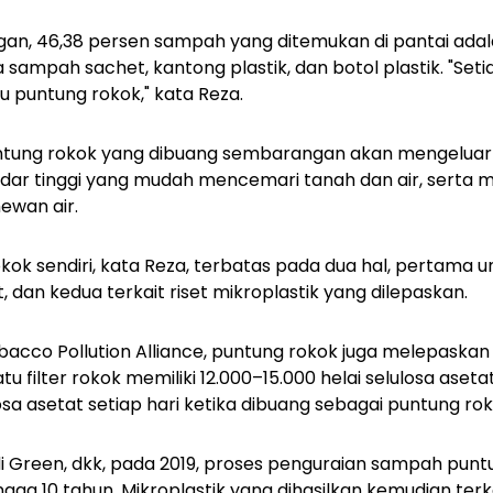
an, 46,38 persen sampah yang ditemukan di pantai adal
 sampah sachet, kantong plastik, dan botol plastik. "Set
u puntung rokok," kata Reza.
ntung rokok yang dibuang sembarangan akan mengeluar
dar tinggi yang mudah mencemari tanah dan air, serta
ewan air.
okok sendiri, kata Reza, terbatas pada dua hal, pertama 
, dan kedua terkait riset mikroplastik yang dilepaskan.
bacco Pollution Alliance, puntung rokok juga melepaskan 
atu filter rokok memiliki 12.000–15.000 helai selulosa ase
losa asetat setiap hari ketika dibuang sebagai puntung ro
i Green, dkk, pada 2019, proses penguraian sampah punt
ga 10 tahun. Mikroplastik yang dihasilkan kemudian ter