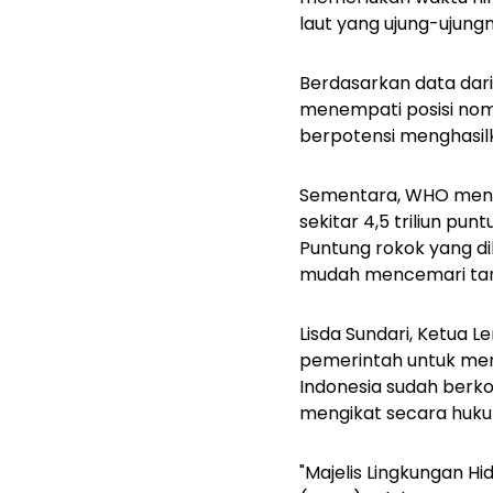
laut yang ujung-ujung
Berdasarkan data dari
menempati posisi nomo
berpotensi menghasilk
Sementara, WHO men
sekitar 4,5 triliun p
Puntung rokok yang d
mudah mencemari tana
Lisda Sundari, Ketua
pemerintah untuk me
Indonesia sudah berko
mengikat secara hukum
"Majelis Lingkungan H