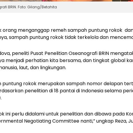
fi BRIN. Foto: Gilang/Betahita
k orang menganggap remeh sampah puntung rokok dan
ya, sampah puntung rokok tidak terkelola dan mencemari
a, peneliti Pusat Penelitian Oseanografi BRIN mengata
ya menjadi perhatian kita bersama, dan tingkat global 
nusia, laut, dan lingkungan.
 puntung rokok merupakan sampah nomor delapan terti
erdasarkan penelitian di 18 pantai di Indonesia selama per
9.
 ini perlu didalami untuk penelitian dan dibawa pada Ko
ernmental Negotiating Committee
nanti,” ungkap Reza, J