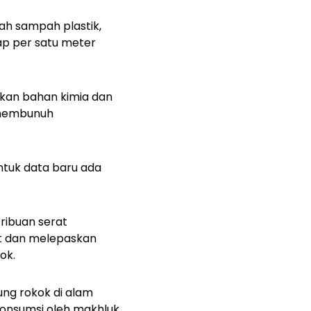
ah sampah plastik,
iap per satu meter
kan bahan kimia dan
 membunuh
untuk data baru ada
ribuan serat
tat dan melepaskan
kok.
ung rokok di alam
konsumsi oleh makhluk