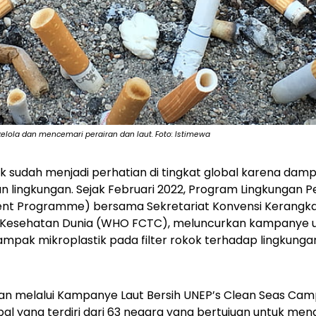
elola dan mencemari perairan dan laut. Foto: Istimewa
k sudah menjadi perhatian di tingkat global karena da
 lingkungan. Sejak Februari 2022, Program Lingkungan P
ent Programme
) bersama Sekretariat Konvensi Kerangka
 Kesehatan Dunia (WHO FCTC), meluncurkan kampanye 
mpak mikroplastik pada filter rokok terhadap lingkung
n melalui Kampanye Laut Bersih
UNEP’s Clean Seas Ca
al yang terdiri dari 63 negara yang bertujuan untuk menga