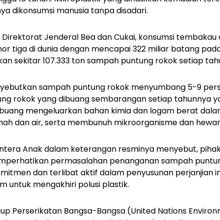
nya dikonsumsi manusia tanpa disadari.
 Direktorat Jenderal Bea dan Cukai, konsumsi tembakau d
r tiga di dunia dengan mencapai 322 miliar batang pada 
an sekitar 107.333 ton sampah puntung rokok setiap tah
yebutkan sampah puntung rokok menyumbang 5-9 per
untung rokok yang dibuang sembarangan setiap tahunnya ya
ibuang mengeluarkan bahan kimia dan logam berat dalam
h dan air, serta membunuh mikroorganisme dan hewan 
 Lentera Anak dalam keterangan resminya menyebut, pih
mperhatikan permasalahan penanganan sampah puntung 
mitmen dan terlibat aktif dalam penyusunan perjanjian i
 untuk mengakhiri polusi plastik.
idup Perserikatan Bangsa-Bangsa (United Nations Envir