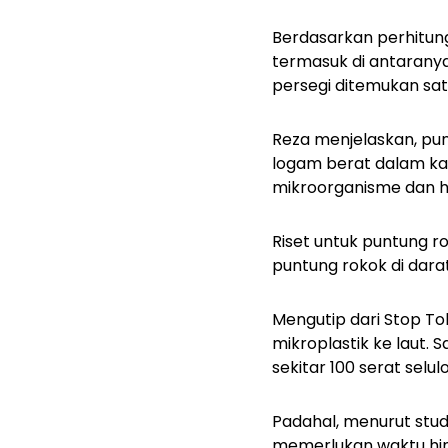
Berdasarkan perhitung
termasuk di antaranya
persegi ditemukan sat
Reza menjelaskan, pu
logam berat dalam ka
mikroorganisme dan h
Riset untuk puntung r
puntung rokok di darat
Mengutip dari Stop To
mikroplastik ke laut.
S
sekitar 100 serat selu
Padahal, menurut stud
memerlukan waktu hing