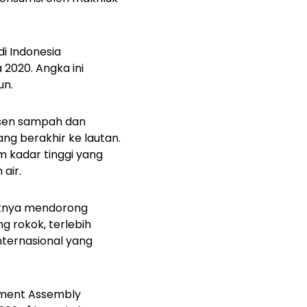
i Indonesia
2020. Angka ini
un.
sen sampah dan
ng berakhir ke lautan.
 kadar tinggi yang
air.
aknya mendorong
rokok, terlebih
nternasional yang
onment Assembly