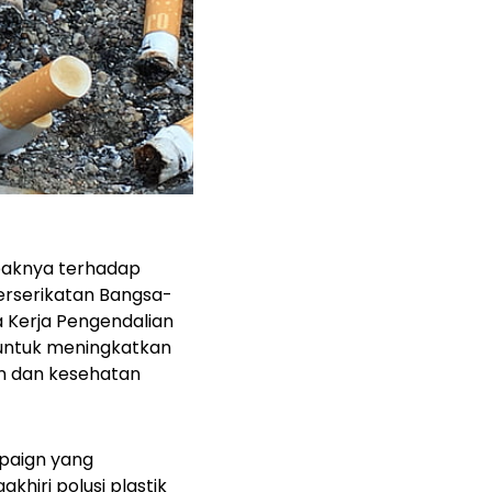
mpaknya terhadap
erserikatan Bangsa-
 Kerja Pengendalian
untuk meningkatkan
an dan kesehatan
mpaign
yang
khiri polusi plastik