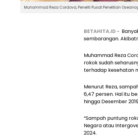
Muhammad Reza Cordova, Peneliti Pusat Penelitian Oseanogra
BETAHITA.ID -
Banya
sembarangan. Akibatn
Muhammad Reza Cordov
rokok sudah seharusn
terhadap kesehatan ma
Menurut Reza, sampah
6,47 persen. Hal itu b
hingga Desember 201
“Sampah puntung rokok
Negara atau
Intergov
2024.