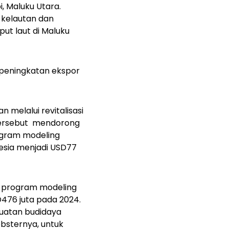
, Maluku Utara.
r kelautan dan
ut laut di Maluku
peningkatan ekspor
n melalui revitalisasi
ersebut
mendorong
ogram modeling
nesia menjadi USD77
i program modeling
D476 juta pada 2024.
guatan budidaya
bsternya, untuk