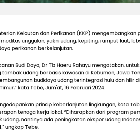
erian Kelautan dan Perikanan (KKP) mengembangkan 
oditas unggulan, yakni udang, kepiting, rumput laut, lobs
ya perikanan berkelanjutan.
ikanan Budi Daya, Dr Tb Haeru Rahayu mengatakan, untuk
ambak udang berbasis kawasan di Kebumen, Jawa Teng
embangunan budidaya udang terintegrasi hulu dan hilir
imur,” kata Tebe, Jum'at, 16 Februari 2024.
depankan prinsip keberlanjutan lingkungan, kata Tebe
apan tenaga kerja lokal. “Diharapkan dari program p
ak udang, nantinya ada peningkatan ekspor udang Indones
4," ungkap Tebe.