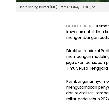
Benih bening lobster (BBL). Foto: ANTARA/HO-KKP/pri
BETAHITA.ID -
Kement
kawasan untuk lima kom
mengembangan budida
Direktur Jenderal Per
membangun modeling t
juga akan persiapan p
Timur, Nusa Tenggara T
Pembangunannya menge
mengutamakan penyer
dan revitalisasi tamb
miliar pada tahun 202