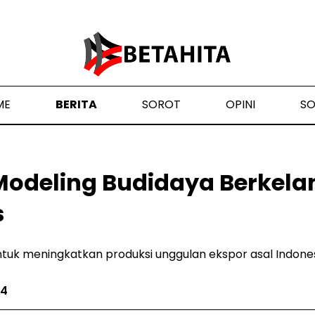
ME
BERITA
SOROT
OPINI
S
Modeling Budidaya Berkela
s
untuk meningkatkan produksi unggulan ekspor asal Indones
24