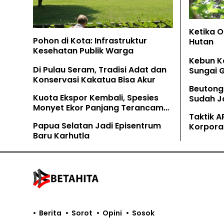
Ketika 
Pohon di Kota: Infrastruktur
Hutan
Kesehatan Publik Warga
Kebun K
Di Pulau Seram, Tradisi Adat dan
Sungai 
Konservasi Kakatua Bisa Akur
Beutong
Kuota Ekspor Kembali, Spesies
Sudah Ja
Monyet Ekor Panjang Terancam
Tamban
Taktik A
Lagi
Papua Selatan Jadi Episentrum
Korpora
Baru Karhutla
Kaliman
Berita
Sorot
Opini
Sosok