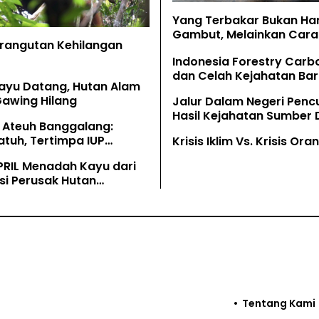
Yang Terbakar Bukan Ha
Gambut, Melainkan Cara 
Orangutan Kehilangan
Memahaminya
Indonesia Forestry Carb
dan Celah Kejahatan Bar
ayu Datang, Hutan Alam
Gawing Hilang
Jalur Dalam Negeri Penc
Hasil Kejahatan Sumber
 Ateuh Banggalang:
Alam
tuh, Tertimpa IUP
Krisis Iklim Vs. Krisis Or
g
PRIL Menadah Kayu dari
si Perusak Hutan
tan
Tentang Kami