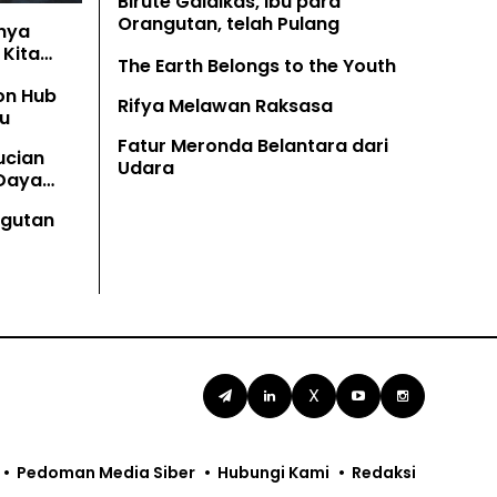
Birute Galdikas, Ibu para
Orangutan, telah Pulang
nya
Kita
The Earth Belongs to the Youth
on Hub
Rifya Melawan Raksasa
u
Fatur Meronda Belantara dari
ucian
Udara
 Daya
angutan
X
Pedoman Media Siber
Hubungi Kami
Redaksi