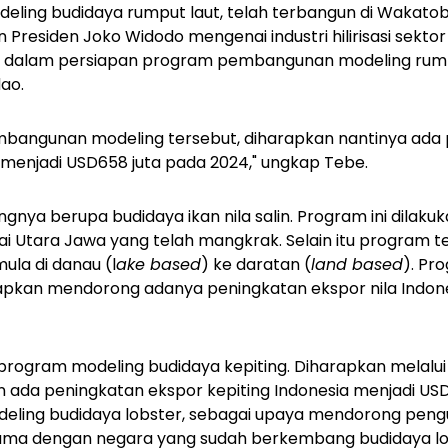
deling budidaya rumput laut, telah terbangun di Wakatobi
 Presiden Joko Widodo mengenai industri hilirisasi sekto
ini dalam persiapan program pembangunan modeling rump
ao.
angunan modeling tersebut, diharapkan nantinya ada 
 menjadi USD658 juta pada 2024," ungkap Tebe.
ngnya berupa budidaya ikan nila salin. Program ini dilakuka
i Utara Jawa yang telah mangkrak. Selain itu program t
ula di danau (l
ake
based
) ke daratan (
land based
). Pr
arapkan mendorong adanya peningkatan ekspor nila Indo
program modeling budidaya kepiting. Diharapkan melalu
n ada peningkatan ekspor kepiting Indonesia menjadi US
deling budidaya lobster, sebagai upaya mendorong pen
asama dengan negara yang sudah berkembang budidaya lo